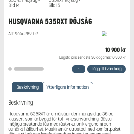
HUSQVARNA 535RXT RÖJSÅG
Art:
9666289-02
10 900
kr
Lägsta pris senaste 30 dagarna:
10 900
kr
Husqvarna
Lägg till i varukorg
535RxT
Röjsåg
mängd
Beskrivning
Ytterligare information
Beskrivning
Husqvarna 535RXT är en röjsåg i den mångsidiga 35 cc-
klassen, som är byggd för tuff yrkesanvändning. Bästa
möjliga prestanda fås med råstyrka, unik ergonomi och
utmärkt hållbarhet. Maskinen är utrustad med komfortpaket