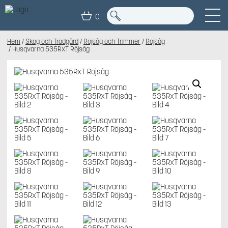
0
Hem
/
Skog och Trädgård
/
Röjsåg och Trimmer
/
Röjsåg
/ Husqvarna 535RxT Röjsåg