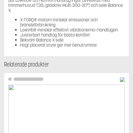
där LowVib® och komforthandtag ingår. Levereras med
trimmerhuvud T35, gräskniv Multi 300-3(1″) och sele Balance
X.
X-TORQ®-motorn minskar emissioner och
bränsleförbrukning
LowVib® minskar effektivt vibrationerna i handtagen
Justerbart handtag för bästa komfort
Bekväm Balance X sele
Högt placerat styre ger mer benutrymme
Relaterade produkter