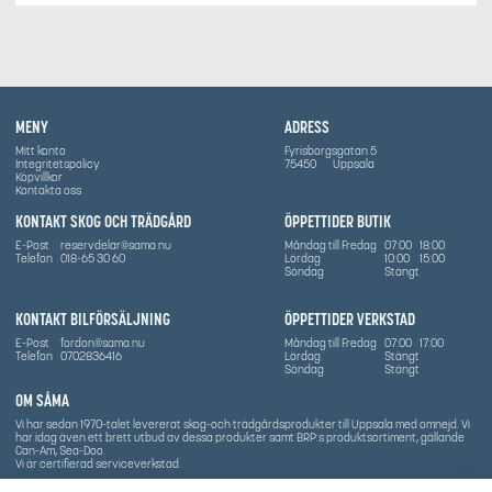
MENY
ADRESS
Mitt konto
Fyrisborgsgatan 5
Integritetspolicy
75450
Uppsala
Köpvillkor
Kontakta oss
KONTAKT SKOG OCH TRÄDGÅRD
ÖPPETTIDER BUTIK
E-Post
reservdelar@sama.nu
Måndag till Fredag
07:00
18:00
Telefon
018-65 30 60
Lördag
10:00
15:00
Söndag
Stängt
KONTAKT BILFÖRSÄLJNING
ÖPPETTIDER VERKSTAD
E-Post
fordon@sama.nu
Måndag till Fredag
07:00
17:00
Telefon
0702836416
Lördag
Stängt
Söndag
Stängt
OM SÅMA
Vi har sedan 1970-talet levererat skog-och trädgårdsprodukter till Uppsala med omnejd. Vi
har idag även ett brett utbud av dessa produkter samt BRP:s produktsortiment, gällande
Can-Am, Sea-Doo.
Vi är certifierad serviceverkstad.