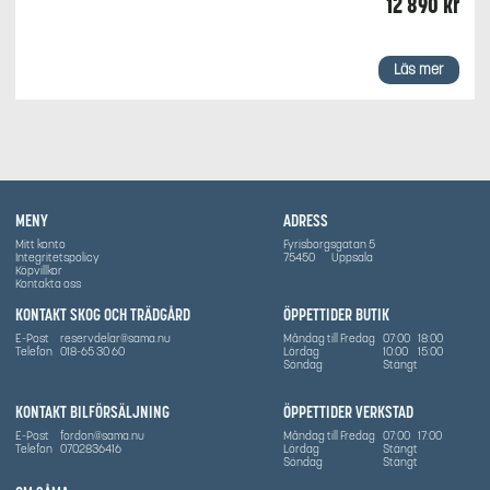
12 890
kr
Läs mer
MENY
ADRESS
Mitt konto
Fyrisborgsgatan 5
Integritetspolicy
75450
Uppsala
Köpvillkor
Kontakta oss
KONTAKT SKOG OCH TRÄDGÅRD
ÖPPETTIDER BUTIK
E-Post
reservdelar@sama.nu
Måndag till Fredag
07:00
18:00
Telefon
018-65 30 60
Lördag
10:00
15:00
Söndag
Stängt
KONTAKT BILFÖRSÄLJNING
ÖPPETTIDER VERKSTAD
E-Post
fordon@sama.nu
Måndag till Fredag
07:00
17:00
Telefon
0702836416
Lördag
Stängt
Söndag
Stängt