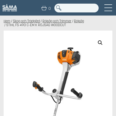
0
Hem
/
Skog och Trädgård
/
Röjsåg och Trimmer
/
Röjsåg
/ STIHL FS 490 C-EM K RÖJSÅG WOODCUT