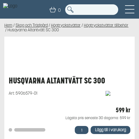
0
Hem
/
Skog och Trädgård
/
Högtryckstvättar
/
Högtryckstvättar tillbehör
/ Husqvarna Altantvätt SC 300
HUSQVARNA ALTANTVÄTT SC 300
Art:
5906579-01
599
kr
Lägsta pris senaste 30 dagarna:
599
kr
Husqvarna
Lägg till i varukorg
Altantvätt