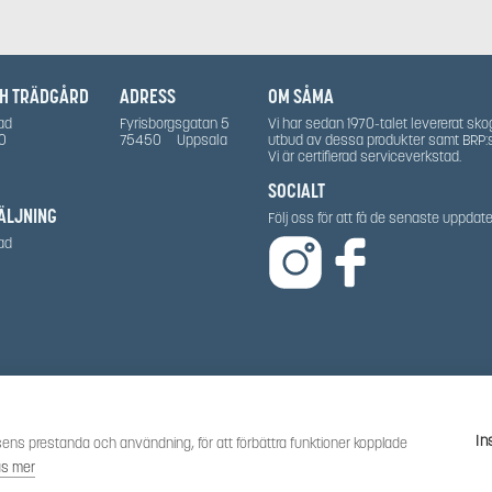
CH TRÄDGÅRD
ADRESS
OM SÅMA
ad
Fyrisborgsgatan 5
Vi har sedan 1970-talet levererat sko
0
75450
Uppsala
utbud av dessa produkter samt BRP:
Vi är certifierad serviceverkstad.
SOCIALT
ÄLJNING
Följ oss för att få de senaste uppda
ad
In
ens prestanda och användning, för att förbättra funktioner kopplade
äs mer