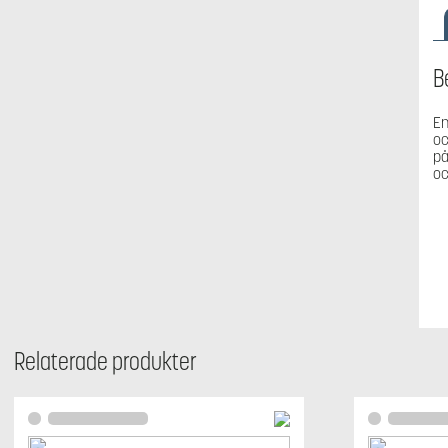
B
En
oc
på
oc
Relaterade produkter