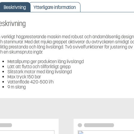
Beskrivning
Ytterligare information
eskrivning
 verkligt högpresterande maskin med robust och ändamålsenlig design ge
h stenmurar. Med det mjuka greppet aktiverar du avtryckaren smidigt 
litlig prestanda och lång livslängd. Två svivelfunktioner för justerin
h en skumspruta ingår.
Metallpump ger produkten lång livslängd
Lätt att flytta och tillförlitligt grepp
Slitstark motor med lång livslängd
Max tryck 150 bar
Vattenflöde 420-500 l/h
9 m slang