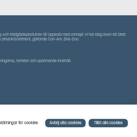
g-och trädgårdsprodukter till Uppsala med omnejd. Vi har idag även ett brett
s produktsortiment, gällande Can-Am, Sea-Doo.
teringarna, nyheter och spännande innehåll.
ställningar för cookies
Avböj alla cookies
Tillåt alla cookies
Powered by
Mirva Webb Uppsala