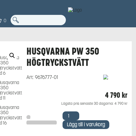
0
HUSQVARNA PW 350
HÖGTRYCKSTVÄTT
Art:
9676777-01
4 790
kr
Lägsta pris senaste 30 dagarna:
4 790
kr
Husqvarna
PW
350
Lägg till i varukorg
Högtryckstvätt