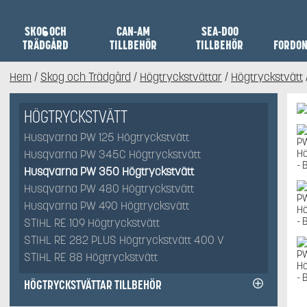
SKOG OCH
CAN-AM
SEA-DOO
TRÄDGÅRD
TILLBEHÖR
TILLBEHÖR
FORDO
Hem
/
Skog och Trädgård
/
Högtryckstvättar
/
Högtryckstvätt
HÖGTRYCKSTVÄTT
Husqvarna PW 125 Högtryckstvätt
Husqvarna PW 345C Högtryckstvätt
Husqvarna PW 350 Högtryckstvätt
Husqvarna PW 480 Högtryckstvätt
Husqvarna PW 490 Högtrycksvätt
STIHL RE 109 Högtryckstvätt
STIHL RE 282 PLUS Högtryckstvätt 400 V
STIHL RE 88 Högtryckstvätt
HÖGTRYCKSTVÄTTAR TILLBEHÖR