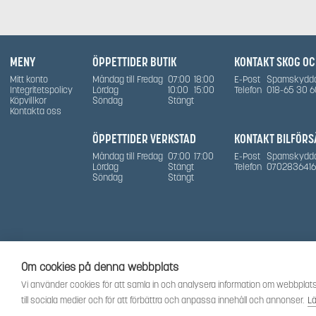
MENY
ÖPPETTIDER BUTIK
KONTAKT SKOG O
Mitt konto
Måndag till Fredag
07:00
18:00
E-Post
Spamskydd
Integritetspolicy
Lördag
10:00
15:00
Telefon
018-65 30 6
Köpvillkor
Söndag
Stängt
Kontakta oss
ÖPPETTIDER VERKSTAD
KONTAKT BILFÖRS
Måndag till Fredag
07:00
17:00
E-Post
Spamskydd
Lördag
Stängt
Telefon
0702836416
Söndag
Stängt
Om cookies på denna webbplats
Vi använder cookies för att samla in och analysera information om webbplats
till sociala medier och för att förbättra och anpassa innehåll och annonser.
L
Såma
- © 2026