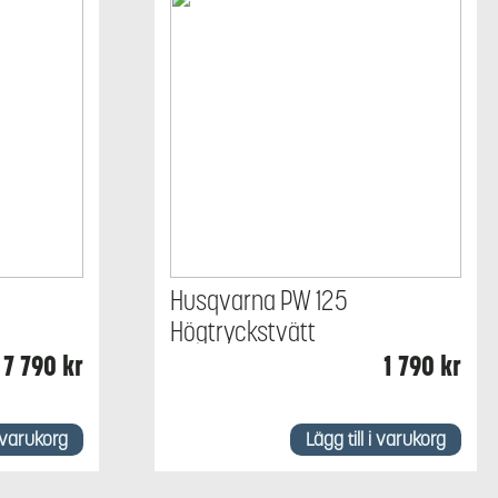
Husqvarna PW 125
Högtryckstvätt
7 790
kr
1 790
kr
i varukorg
Lägg till i varukorg