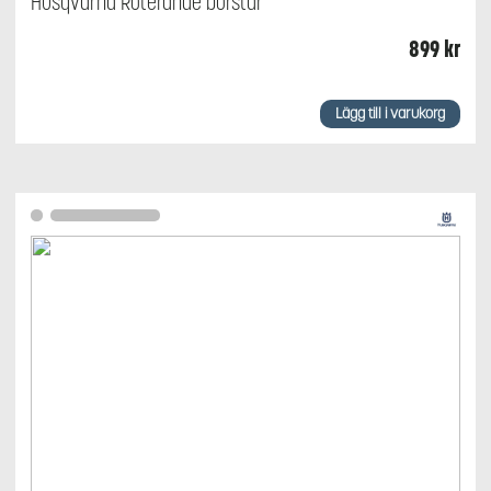
Husqvarna Roterande borstar
899
kr
Lägg till i varukorg