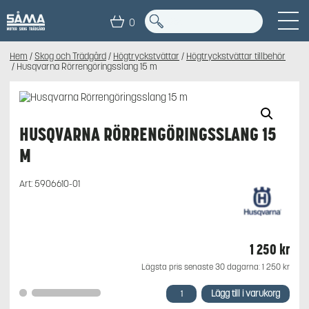
0
Hem
/
Skog och Trädgård
/
Högtryckstvättar
/
Högtryckstvättar tillbehör
/ Husqvarna Rörrengöringsslang 15 m
HUSQVARNA RÖRRENGÖRINGSSLANG 15
M
Art:
5906610-01
1 250
kr
Lägsta pris senaste 30 dagarna:
1 250
kr
Husqvarna
Lägg till i varukorg
Rörrengöringsslang