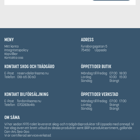
MENY
ADRESS
Mitt konto
Fyrisborgsgatan 5
Integritetspolicy
75450
Uppsala
Köpvillkor
Kontakta oss
KONTAKT SKOG OCH TRÄDGÅRD
ÖPPETTIDER BUTIK
E-Post
reservdelar@sama.nu
Måndag till Fredag
07:00
18:00
Telefon
018-65 30 60
Lördag
10:00
15:00
Söndag
Stängt
KONTAKT BILFÖRSÄLJNING
ÖPPETTIDER VERKSTAD
E-Post
fordon@sama.nu
Måndag till Fredag
07:00
17:00
Telefon
0702836416
Lördag
Stängt
Söndag
Stängt
OM SÅMA
Vi har sedan 1970-talet levererat skog-och trädgårdsprodukter till Uppsala med omnejd. Vi
har idag även ett brett utbud av dessa produkter samt BRP:s produktsortiment, gällande
Can-Am, Sea-Doo.
Vi är certifierad serviceverkstad.