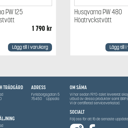
na PW 125
Husqvarna PW 480
stvätt
Högtryckstvätt
1 790
kr
Lägg till i varukorg
Lägg till 
CH TRÄDGÅRD
ADRESS
OM SÅMA
ad
Fyrisborgsgatan 5
Vi har sedan 1970-talet levererat sko
0
75450
Uppsala
utbud av dessa produkter samt BRP:
Vi är certifierad serviceverkstad.
SOCIALT
ÄLJNING
Följ oss för att få de senaste uppda
ad