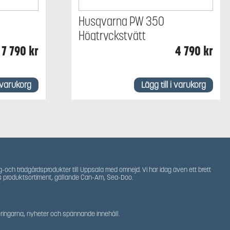
Husqvarna PW 350
Högtryckstvätt
7 790
kr
4 790
kr
i varukorg
Lägg till i varukorg
g-och trädgårdsprodukter till Uppsala med omnejd. Vi har idag även ett brett
s produktsortiment, gällande Can-Am, Sea-Doo.
teringarna, nyheter och spännande innehåll.