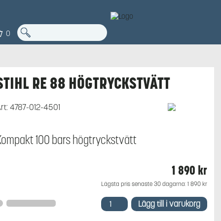
0
STIHL RE 88 HÖGTRYCKSTVÄTT
rt:
4787-012-4501
Kompakt 100 bars högtryckstvätt
1 890
kr
Lägsta pris senaste 30 dagarna:
1 890
kr
STIHL
Lägg till i varukorg
RE
88