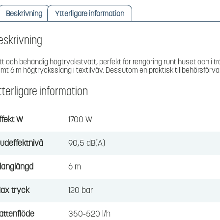
Beskrivning
Ytterligare information
eskrivning
tt och behändig högtryckstvätt, perfekt för rengöring runt huset och i
mt 6 m högtrycksslang i textilväv. Dessutom en praktisk tillbehörsförv
tterligare information
ffekt W
1700 W
judeffektnivå
90,5 dB(A)
langlängd
6 m
ax tryck
120 bar
attenflöde
350-520 l/h