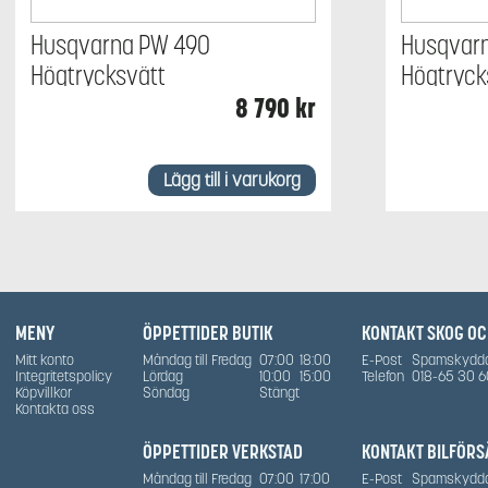
Husqvarna PW 490
Husqvar
Högtrycksvätt
Högtryck
8 790
kr
Lägg till i varukorg
MENY
ÖPPETTIDER BUTIK
KONTAKT SKOG O
Mitt konto
Måndag till Fredag
07:00
18:00
E-Post
Spamskydd
Integritetspolicy
Lördag
10:00
15:00
Telefon
018-65 30 6
Köpvillkor
Söndag
Stängt
Kontakta oss
ÖPPETTIDER VERKSTAD
KONTAKT BILFÖRS
Måndag till Fredag
07:00
17:00
E-Post
Spamskydd