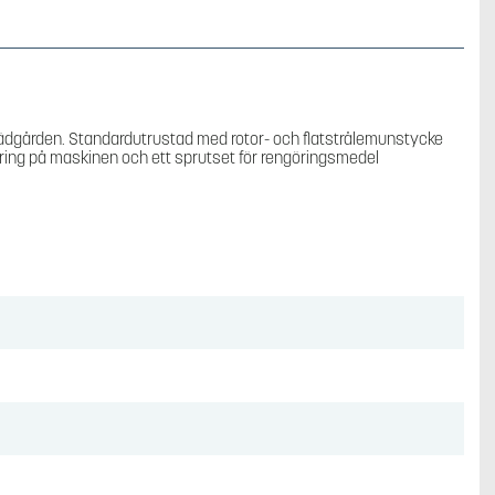
Högtryckstvätt
mängd
 trädgården. Standardutrustad med rotor- och flatstrålemunstycke
aring på maskinen och ett sprutset för rengöringsmedel