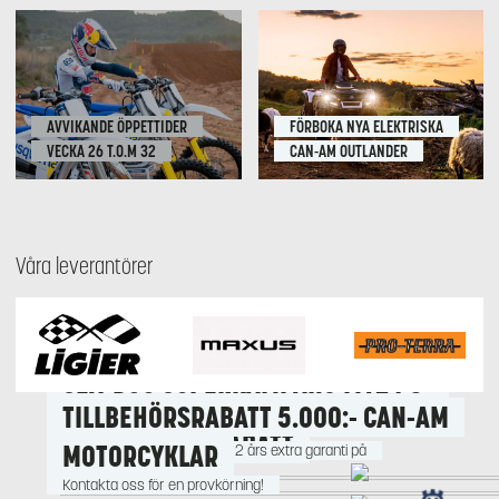
AVVIKANDE ÖPPETTIDER
FÖRBOKA NYA ELEKTRISKA
VECKA 26 T.O.M 32
CAN-AM OUTLANDER
Våra leverantörer
Kampanjpris 99 900:-
SEA-DOO SUPERKAMPANJ MY24 &
HUSQVARNA SVARTPILEN 801 2024
TILLBEHÖRSRABATT 5.000:- CAN-AM
MY25
MED 37.000:- RABATT
MOTORCYKLAR
Få upp till 20.000:- rabatt & 2 års extra garanti på
MY24/MY25
Kontakta oss för en provkörning!