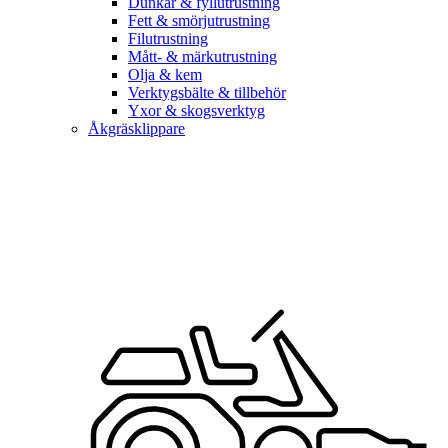
Dunkar & fyllutrustning
Fett & smörjutrustning
Filutrustning
Mått- & märkutrustning
Olja & kem
Verktygsbälte & tillbehör
Yxor & skogsverktyg
Åkgräsklippare