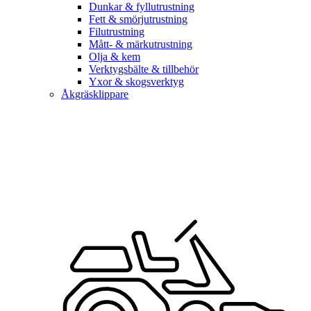
Dunkar & fyllutrustning
Fett & smörjutrustning
Filutrustning
Mått- & märkutrustning
Olja & kem
Verktygsbälte & tillbehör
Yxor & skogsverktyg
Åkgräsklippare