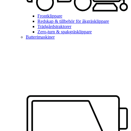
Frontklippare
Redskap & tillbehör för åkgräsklippare
Trädgårdstraktorer
Zero-turn & spakgräsklippare
Batterimaskiner