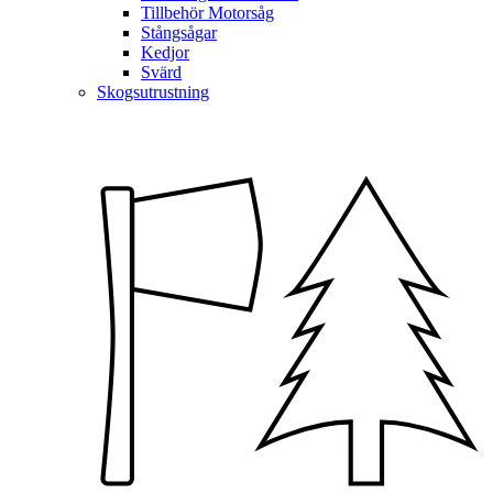
Tillbehör Motorsåg
Stångsågar
Kedjor
Svärd
Skogsutrustning