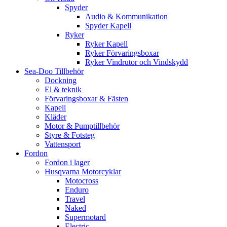
Spyder
Audio & Kommunikation
Spyder Kapell
Ryker
Ryker Kapell
Ryker Förvaringsboxar
Ryker Vindrutor och Vindskydd
Sea-Doo Tillbehör
Dockning
El & teknik
Förvaringsboxar & Fästen
Kapell
Kläder
Motor & Pumptillbehör
Styre & Fotsteg
Vattensport
Fordon
Fordon i lager
Husqvarna Motorcyklar
Motocross
Enduro
Travel
Naked
Supermotard
Electric