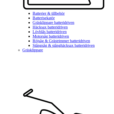
Batterier & tillbehör
Batterisekatör
Gräsklippare batteridriven
Häcksax batteridriven
Lövblås batteridriven
Motorsåg batteridriven
Röjsåg & Grästrimmer batteridriven
Stångsåg & stånghäcksax batteridriven
Gräsklippare