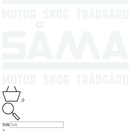
0
Sök
×