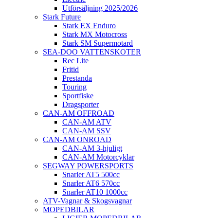
Utförsäljning 2025/2026
Stark Future
Stark EX Enduro
Stark MX Motocross
Stark SM Supermotard
SEA-DOO VATTENSKOTER
Rec Lite
Fritid
Prestanda
Touring
Sportfiske
Dragsporter
CAN-AM OFFROAD
CAN-AM ATV
CAN-AM SSV
CAN-AM ONROAD
CAN-AM 3-hjuligt
CAN-AM Motorcyklar
SEGWAY POWERSPORTS
Snarler AT5 500cc
Snarler AT6 570cc
Snarler AT10 1000cc
ATV-Vagnar & Skogsvagnar
MOPEDBILAR