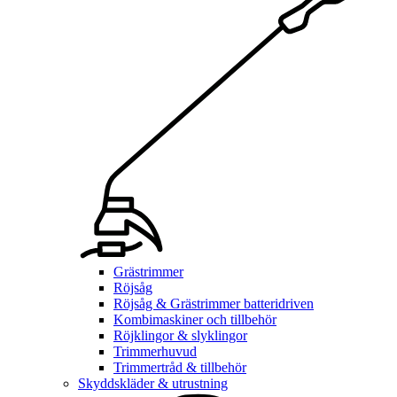
Grästrimmer
Röjsåg
Röjsåg & Grästrimmer batteridriven
Kombimaskiner och tillbehör
Röjklingor & slyklingor
Trimmerhuvud
Trimmertråd & tillbehör
Skyddskläder & utrustning