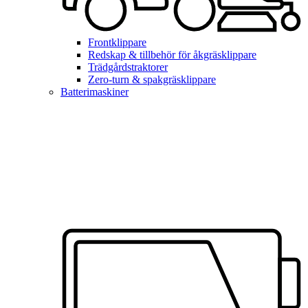
Frontklippare
Redskap & tillbehör för åkgräsklippare
Trädgårdstraktorer
Zero-turn & spakgräsklippare
Batterimaskiner