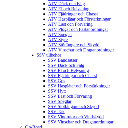
ATV Däck och Fälg
ATV El och Belysning
ATV Fjädringar och Chassi
ATV Hasplåtar och Förstärkningar
ATV Last och Förvaring
ATV Plogar och Fästanordningar
ATV Speglar
ATV Styre
ATV Stötfångare och Skydd
ATV Vinschar och Draganordningar
SSV tillbehör
SSV Bandsatser
SSV Däck och Fälg
SSV El och Belysning
SSV Fjädringar och Chassi
SSV Gps
SSV Hasplåtar och Förstärkningar
SSV Hytt
SSV Last och Förvaring
SSV Speglar
SSV Stötfångare och Skydd
SSV Tak
SSV Vindrutor och Vindskydd
SSV Vinschar och Draganordningar
On-Road