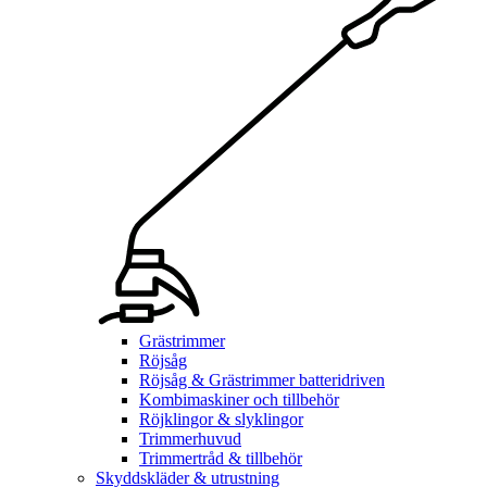
Grästrimmer
Röjsåg
Röjsåg & Grästrimmer batteridriven
Kombimaskiner och tillbehör
Röjklingor & slyklingor
Trimmerhuvud
Trimmertråd & tillbehör
Skyddskläder & utrustning