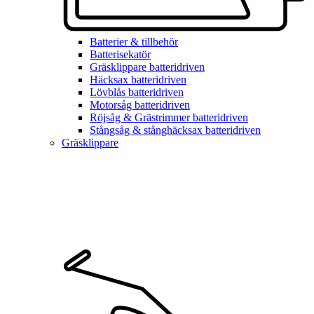
Batterier & tillbehör
Batterisekatör
Gräsklippare batteridriven
Häcksax batteridriven
Lövblås batteridriven
Motorsåg batteridriven
Röjsåg & Grästrimmer batteridriven
Stångsåg & stånghäcksax batteridriven
Gräsklippare