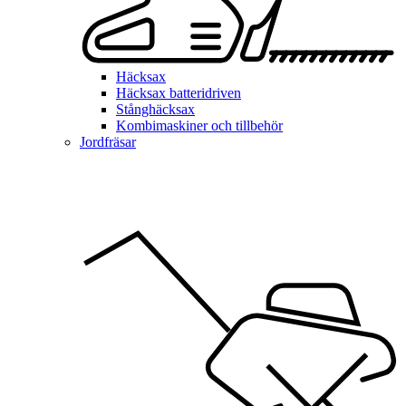
Häcksax
Häcksax batteridriven
Stånghäcksax
Kombimaskiner och tillbehör
Jordfräsar