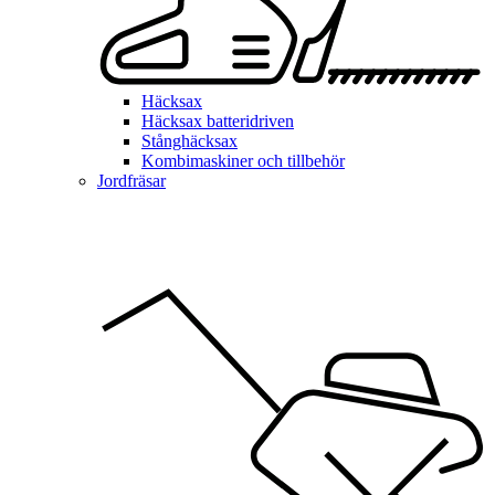
Häcksax
Häcksax batteridriven
Stånghäcksax
Kombimaskiner och tillbehör
Jordfräsar