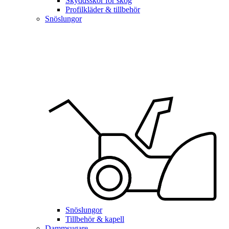
Skyddsskor för skog
Profilkläder & tillbehör
Snöslungor
Snöslungor
Tillbehör & kapell
Dammsugare