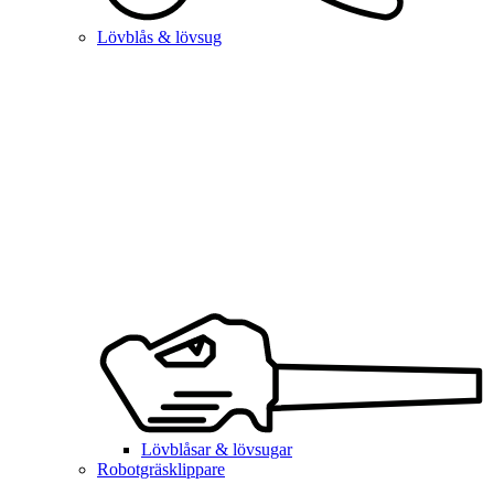
Lövblås & lövsug
Lövblåsar & lövsugar
Robotgräsklippare