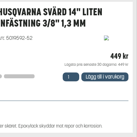
HUSQVARNA SVÄRD 14" LITEN
INFÄSTNING 3/8" 1,3 MM
rt:
5019592-52
449
kr
Lägsta pris senaste 30 dagarna:
449
kr
Husqvarna
Lägg till i varukorg
svärd
14"
liten
infästning
3/8"
1,3
mm
mängd
ver skäret. Epoxylack skyddar mot repor och korrosion.