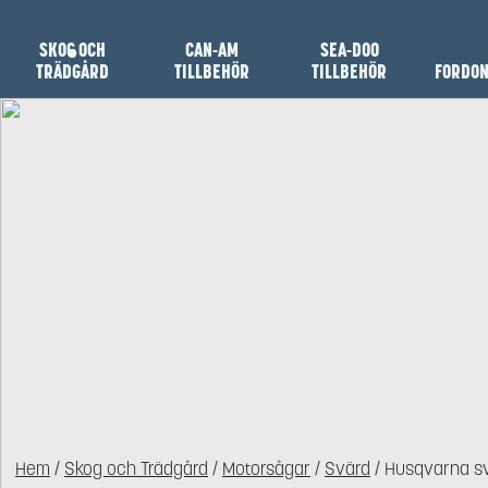
SKOG OCH
CAN-AM
SEA-DOO
TRÄDGÅRD
TILLBEHÖR
TILLBEHÖR
FORDO
Hem
/
Skog och Trädgård
/
Motorsågar
/
Svärd
/ Husqvarna svä