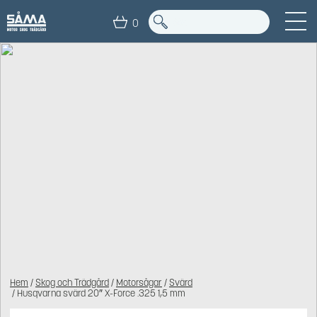
0
Hem
/
Skog och Trädgård
/
Motorsågar
/
Svärd
/ Husqvarna svärd 20″ X-Force .325 1,5 mm