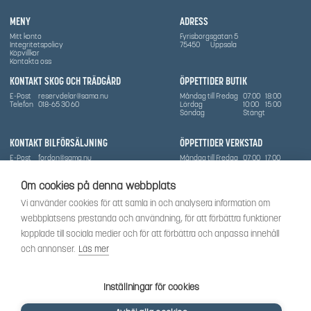
MENY
ADRESS
Mitt konto
Fyrisborgsgatan 5
Integritetspolicy
75450
Uppsala
Köpvillkor
Kontakta oss
KONTAKT SKOG OCH TRÄDGÅRD
ÖPPETTIDER BUTIK
E-Post
reservdelar@sama.nu
Måndag till Fredag
07:00
18:00
Telefon
018-65 30 60
Lördag
10:00
15:00
Söndag
Stängt
KONTAKT BILFÖRSÄLJNING
ÖPPETTIDER VERKSTAD
E-Post
fordon@sama.nu
Måndag till Fredag
07:00
17:00
Telefon
0702836416
Lördag
Stängt
Söndag
Stängt
Om cookies på denna webbplats
OM SÅMA
Vi använder cookies för att samla in och analysera information om
Vi har sedan 1970-talet levererat skog-och trädgårdsprodukter till Uppsala med omnejd. Vi
webbplatsens prestanda och användning, för att förbättra funktioner
har idag även ett brett utbud av dessa produkter samt BRP:s produktsortiment, gällande
Can-Am, Sea-Doo.
kopplade till sociala medier och för att förbättra och anpassa innehåll
Vi är certifierad serviceverkstad.
och annonser.
Läs mer
SOCIALT
Följ oss för att få de senaste uppdateringarna, nyheter och spännande innehåll.
Inställningar för cookies