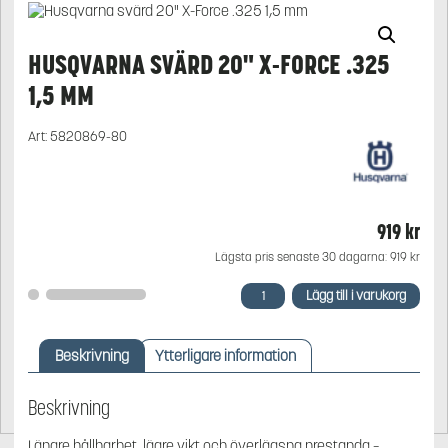
HUSQVARNA SVÄRD 20" X-FORCE .325
1,5 MM
Art:
5820869-80
919
kr
Lägsta pris senaste 30 dagarna:
919
kr
Husqvarna
Lägg till i varukorg
svärd
20"
X-
Beskrivning
Ytterligare information
Force
.325
1,5
Beskrivning
mm
mängd
Längre hållbarhet, lägre vikt och överlägsna prestanda –