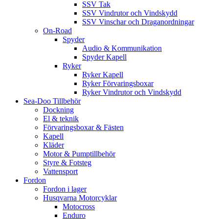
SSV Tak
SSV Vindrutor och Vindskydd
SSV Vinschar och Draganordningar
On-Road
Spyder
Audio & Kommunikation
Spyder Kapell
Ryker
Ryker Kapell
Ryker Förvaringsboxar
Ryker Vindrutor och Vindskydd
Sea-Doo Tillbehör
Dockning
El & teknik
Förvaringsboxar & Fästen
Kapell
Kläder
Motor & Pumptillbehör
Styre & Fotsteg
Vattensport
Fordon
Fordon i lager
Husqvarna Motorcyklar
Motocross
Enduro