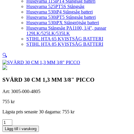
Husqvarna 115iPT4 Stångsåg batteri
Husqvarna 525PT5S Stångsåg
Husqvarna 530iP4 Stångsåg batteri
Husqvarna 530iPT5 Stångsåg batteri
Husqvarna 530iPX Stångröjsåg batteri
Husqvarna Stångsåg PA1100, 1/4″, passar
129LK/525LK/535LK
STIHL HTA 65 KVISTSÅG BATTERI
STIHL HTA 85 KVISTSÅG BATTERI
🔍
SVÄRD 30 CM 1,3 MM 3/8" PICCO
Art:
3005-000-4805
755
kr
Lägsta pris senaste 30 dagarna:
755
kr
SVÄRD
30
Lägg till i varukorg
CM