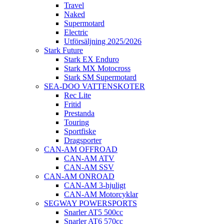
Travel
Naked
Supermotard
Electric
Utförsäljning 2025/2026
Stark Future
Stark EX Enduro
Stark MX Motocross
Stark SM Supermotard
SEA-DOO VATTENSKOTER
Rec Lite
Fritid
Prestanda
Touring
Sportfiske
Dragsporter
CAN-AM OFFROAD
CAN-AM ATV
CAN-AM SSV
CAN-AM ONROAD
CAN-AM 3-hjuligt
CAN-AM Motorcyklar
SEGWAY POWERSPORTS
Snarler AT5 500cc
Snarler AT6 570cc