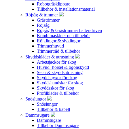
Robotgräsklippare
Tillbehör & installationsmaterial
Röjsåg & trimmer
Grästrimmer
Röjsåg
Röjsåg & Grästrimmer batteridriven
Kombimaskiner och tillbehör
Röjklingor & slyklingor
Trimmerhuvud
Trimmertråd & tillbehör
Skyddskläder & utrustning
Arbetsjackor för skog
Huvud- hörsel & ögonskydd
Selar & skyddsutrustning
Skyddsbyxor för skog
Skyddshandskar för skog
Skyddsskor för skog
Profilkläder & tillbehör
Snöslungor
Snöslungor
Tillbehör & kapell
Dammsugare
Dammsugare
Tillbehör Dammsugare