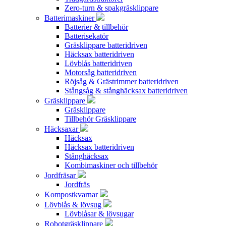
Zero-turn & spakgräsklippare
Batterimaskiner
Batterier & tillbehör
Batterisekatör
Gräsklippare batteridriven
Häcksax batteridriven
Lövblås batteridriven
Motorsåg batteridriven
Röjsåg & Grästrimmer batteridriven
Stångsåg & stånghäcksax batteridriven
Gräsklippare
Gräsklippare
Tillbehör Gräsklippare
Häcksaxar
Häcksax
Häcksax batteridriven
Stånghäcksax
Kombimaskiner och tillbehör
Jordfräsar
Jordfräs
Kompostkvarnar
Lövblås & lövsug
Lövblåsar & lövsugar
Robotgräsklippare