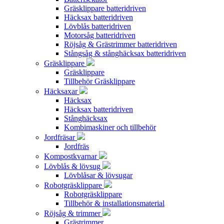
Gräsklippare batteridriven
Häcksax batteridriven
Lövblås batteridriven
Motorsåg batteridriven
Röjsåg & Grästrimmer batteridriven
Stångsåg & stånghäcksax batteridriven
Gräsklippare
Gräsklippare
Tillbehör Gräsklippare
Häcksaxar
Häcksax
Häcksax batteridriven
Stånghäcksax
Kombimaskiner och tillbehör
Jordfräsar
Jordfräs
Kompostkvarnar
Lövblås & lövsug
Lövblåsar & lövsugar
Robotgräsklippare
Robotgräsklippare
Tillbehör & installationsmaterial
Röjsåg & trimmer
Grästrimmer