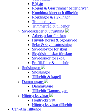
Röjsåg
Röjsåg & Grästrimmer batteridriven
Kombimaskiner och tillbehör
Röjklingor & slyklingor
Trimmerhuvud
Trimmertråd & tillbehör
Skyddskläder & utrustning
Arbetsjackor för skog
Huvud- hörsel & ögonskydd
Selar & skyddsutrustning
Skyddsbyxor för skog
Skyddshandskar för skog
Skyddsskor för skog
Profilkläder & tillbehör
Snöslungor
Snöslungor
Tillbehör & kapell
Dammsugare
Dammsugare
Tillbehör Dammsugare
Högtryckstvättar
Högtryckstvätt
Högtryckstvättar tillbehör
Can-Am Tillbehör