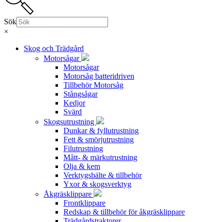
Sök
×
Skog och Trädgård
Motorsågar
Motorsågar
Motorsåg batteridriven
Tillbehör Motorsåg
Stångsågar
Kedjor
Svärd
Skogsutrustning
Dunkar & fyllutrustning
Fett & smörjutrustning
Filutrustning
Mått- & märkutrustning
Olja & kem
Verktygsbälte & tillbehör
Yxor & skogsverktyg
Åkgräsklippare
Frontklippare
Redskap & tillbehör för åkgräsklippare
Trädgårdstraktorer