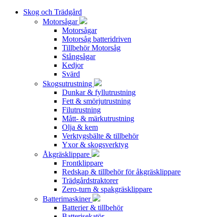
Skog och Trädgård
Motorsågar
Motorsågar
Motorsåg batteridriven
Tillbehör Motorsåg
Stångsågar
Kedjor
Svärd
Skogsutrustning
Dunkar & fyllutrustning
Fett & smörjutrustning
Filutrustning
Mått- & märkutrustning
Olja & kem
Verktygsbälte & tillbehör
Yxor & skogsverktyg
Åkgräsklippare
Frontklippare
Redskap & tillbehör för åkgräsklippare
Trädgårdstraktorer
Zero-turn & spakgräsklippare
Batterimaskiner
Batterier & tillbehör
Batterisekatör