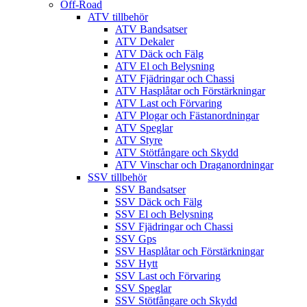
Off-Road
ATV tillbehör
ATV Bandsatser
ATV Dekaler
ATV Däck och Fälg
ATV El och Belysning
ATV Fjädringar och Chassi
ATV Hasplåtar och Förstärkningar
ATV Last och Förvaring
ATV Plogar och Fästanordningar
ATV Speglar
ATV Styre
ATV Stötfångare och Skydd
ATV Vinschar och Draganordningar
SSV tillbehör
SSV Bandsatser
SSV Däck och Fälg
SSV El och Belysning
SSV Fjädringar och Chassi
SSV Gps
SSV Hasplåtar och Förstärkningar
SSV Hytt
SSV Last och Förvaring
SSV Speglar
SSV Stötfångare och Skydd