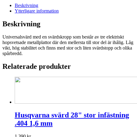
1,3
Beskrivning
MM
Ytterligare information
3/8"
PICCO
Beskrivning
mängd
Universalsvärd med en svärdskropp som består av tre elektriskt
hopsvetsade metallplattor där den mellersta till stor del är ihålig. Låg
vikt, hög stabilitet och finns med stor och liten svärdstopp och olika
spårbredd.
Relaterade produkter
Husqvarna svärd 28" stor infästning
.404 1,6 mm
1 390
kr