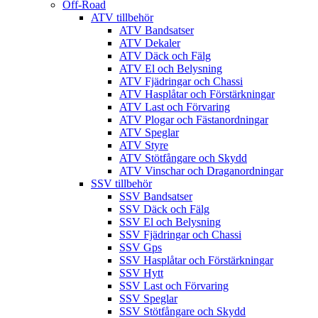
Off-Road
ATV tillbehör
ATV Bandsatser
ATV Dekaler
ATV Däck och Fälg
ATV El och Belysning
ATV Fjädringar och Chassi
ATV Hasplåtar och Förstärkningar
ATV Last och Förvaring
ATV Plogar och Fästanordningar
ATV Speglar
ATV Styre
ATV Stötfångare och Skydd
ATV Vinschar och Draganordningar
SSV tillbehör
SSV Bandsatser
SSV Däck och Fälg
SSV El och Belysning
SSV Fjädringar och Chassi
SSV Gps
SSV Hasplåtar och Förstärkningar
SSV Hytt
SSV Last och Förvaring
SSV Speglar
SSV Stötfångare och Skydd