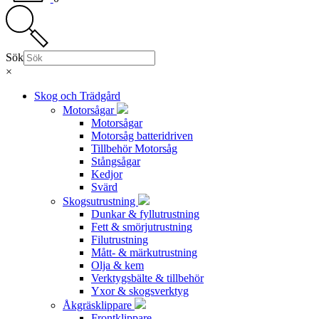
Sök
×
Skog och Trädgård
Motorsågar
Motorsågar
Motorsåg batteridriven
Tillbehör Motorsåg
Stångsågar
Kedjor
Svärd
Skogsutrustning
Dunkar & fyllutrustning
Fett & smörjutrustning
Filutrustning
Mått- & märkutrustning
Olja & kem
Verktygsbälte & tillbehör
Yxor & skogsverktyg
Åkgräsklippare
Frontklippare