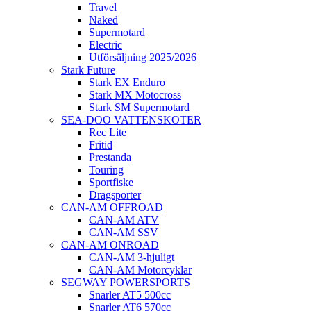
Travel
Naked
Supermotard
Electric
Utförsäljning 2025/2026
Stark Future
Stark EX Enduro
Stark MX Motocross
Stark SM Supermotard
SEA-DOO VATTENSKOTER
Rec Lite
Fritid
Prestanda
Touring
Sportfiske
Dragsporter
CAN-AM OFFROAD
CAN-AM ATV
CAN-AM SSV
CAN-AM ONROAD
CAN-AM 3-hjuligt
CAN-AM Motorcyklar
SEGWAY POWERSPORTS
Snarler AT5 500cc
Snarler AT6 570cc