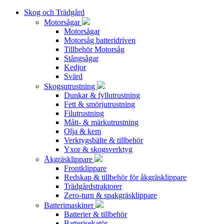
Skog och Trädgård
Motorsågar
Motorsågar
Motorsåg batteridriven
Tillbehör Motorsåg
Stångsågar
Kedjor
Svärd
Skogsutrustning
Dunkar & fyllutrustning
Fett & smörjutrustning
Filutrustning
Mått- & märkutrustning
Olja & kem
Verktygsbälte & tillbehör
Yxor & skogsverktyg
Åkgräsklippare
Frontklippare
Redskap & tillbehör för åkgräsklippare
Trädgårdstraktorer
Zero-turn & spakgräsklippare
Batterimaskiner
Batterier & tillbehör
Batterisekatör