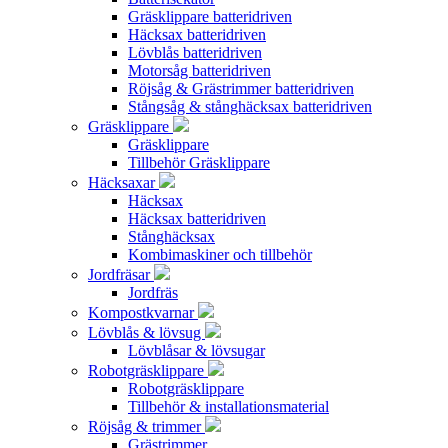
Gräsklippare batteridriven
Häcksax batteridriven
Lövblås batteridriven
Motorsåg batteridriven
Röjsåg & Grästrimmer batteridriven
Stångsåg & stånghäcksax batteridriven
Gräsklippare
Gräsklippare
Tillbehör Gräsklippare
Häcksaxar
Häcksax
Häcksax batteridriven
Stånghäcksax
Kombimaskiner och tillbehör
Jordfräsar
Jordfräs
Kompostkvarnar
Lövblås & lövsug
Lövblåsar & lövsugar
Robotgräsklippare
Robotgräsklippare
Tillbehör & installationsmaterial
Röjsåg & trimmer
Grästrimmer