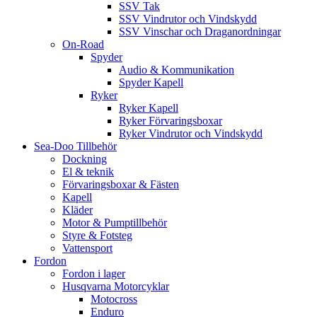
SSV Tak
SSV Vindrutor och Vindskydd
SSV Vinschar och Draganordningar
On-Road
Spyder
Audio & Kommunikation
Spyder Kapell
Ryker
Ryker Kapell
Ryker Förvaringsboxar
Ryker Vindrutor och Vindskydd
Sea-Doo Tillbehör
Dockning
El & teknik
Förvaringsboxar & Fästen
Kapell
Kläder
Motor & Pumptillbehör
Styre & Fotsteg
Vattensport
Fordon
Fordon i lager
Husqvarna Motorcyklar
Motocross
Enduro