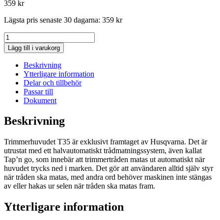
359
kr
Lägsta pris senaste 30 dagarna:
359
kr
Husqvarna
T35
Lägg till i varukorg
M12
2,4
Beskrivning
-
Ytterligare information
2,7
Delar och tillbehör
mm
Passar till
lina
Dokument
mängd
Beskrivning
Trimmerhuvudet T35 är exklusivt framtaget av Husqvarna. Det är
utrustat med ett halvautomatiskt trådmatningssystem, även kallat
Tap’n go, som innebär att trimmertråden matas ut automatiskt när
huvudet trycks ned i marken. Det gör att användaren alltid själv styr
när tråden ska matas, med andra ord behöver maskinen inte stängas
av eller hakas ur selen när tråden ska matas fram.
Ytterligare information