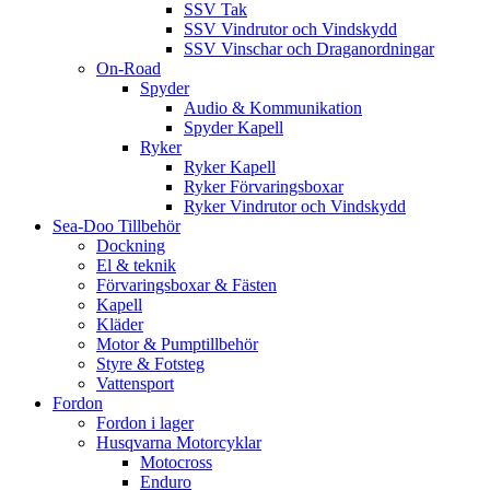
SSV Tak
SSV Vindrutor och Vindskydd
SSV Vinschar och Draganordningar
On-Road
Spyder
Audio & Kommunikation
Spyder Kapell
Ryker
Ryker Kapell
Ryker Förvaringsboxar
Ryker Vindrutor och Vindskydd
Sea-Doo Tillbehör
Dockning
El & teknik
Förvaringsboxar & Fästen
Kapell
Kläder
Motor & Pumptillbehör
Styre & Fotsteg
Vattensport
Fordon
Fordon i lager
Husqvarna Motorcyklar
Motocross
Enduro