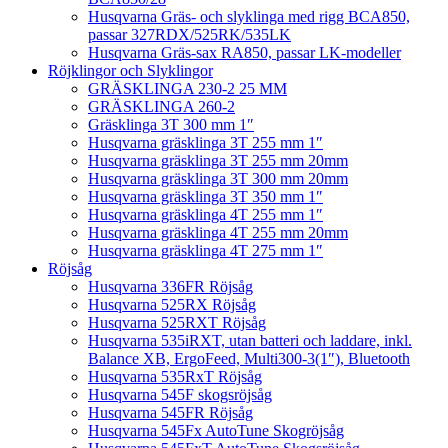
Husqvarna Gräs- och slyklinga med rigg BCA850,
passar 327RDX/525RK/535LK
Husqvarna Gräs-sax RA850, passar LK-modeller
Röjklingor och Slyklingor
GRÄSKLINGA 230-2 25 MM
GRÄSKLINGA 260-2
Gräsklinga 3T 300 mm 1″
Husqvarna gräsklinga 3T 255 mm 1″
Husqvarna gräsklinga 3T 255 mm 20mm
Husqvarna gräsklinga 3T 300 mm 20mm
Husqvarna gräsklinga 3T 350 mm 1″
Husqvarna gräsklinga 4T 255 mm 1″
Husqvarna gräsklinga 4T 255 mm 20mm
Husqvarna gräsklinga 4T 275 mm 1″
Röjsåg
Husqvarna 336FR Röjsåg
Husqvarna 525RX Röjsåg
Husqvarna 525RXT Röjsåg
Husqvarna 535iRXT, utan batteri och laddare, inkl.
Balance XB, ErgoFeed, Multi300-3(1″), Bluetooth
Husqvarna 535RxT Röjsåg
Husqvarna 545F skogsröjsåg
Husqvarna 545FR Röjsåg
Husqvarna 545Fx AutoTune Skogröjsåg