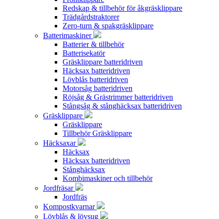
Redskap & tillbehör för åkgräsklippare
Trädgårdstraktorer
Zero-turn & spakgräsklippare
Batterimaskiner
Batterier & tillbehör
Batterisekatör
Gräsklippare batteridriven
Häcksax batteridriven
Lövblås batteridriven
Motorsåg batteridriven
Röjsåg & Grästrimmer batteridriven
Stångsåg & stånghäcksax batteridriven
Gräsklippare
Gräsklippare
Tillbehör Gräsklippare
Häcksaxar
Häcksax
Häcksax batteridriven
Stånghäcksax
Kombimaskiner och tillbehör
Jordfräsar
Jordfräs
Kompostkvarnar
Lövblås & lövsug