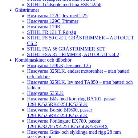
STIHL Trådspole med lina FSE 52/56
Grästrimmer
Husqvarna 122C, lev med T25
Husqvarna 129C Trimmer
Husqvarna 129R
STIHL FR 131 T Röjsåg
STIHL FS 50 C-E L GRÄSTRIMMER – AUTOCUT
C6-2
STIHL FSA 56 GRÄSTRIMMER SET
STIHL FSA 85 TRIMMER, AUTOCUT C4-2
Kombimaskiner och tillbehör
Husqvarna 129LK, lev med T25
Husqvarna 325iLK, endast motorenhet – utan batteri
och laddare
Husqvarna 325iLK, lev med TA850 – utan batteri och
laddare
Husqvarna 535LK
Husqvarna Blås med kort rigg BA101, passar
129LK/525RK/525LK/535LK
Husqvarna Borste BR600, passar
129LK/525RK/525LK/535LK
Husqvarna Förlängare EX780, passar
129LK/327P5X/525LK/535LK/535FBX
Husqvarna Gräs- och slyklinga med rigg 28 mm
BCA850/28