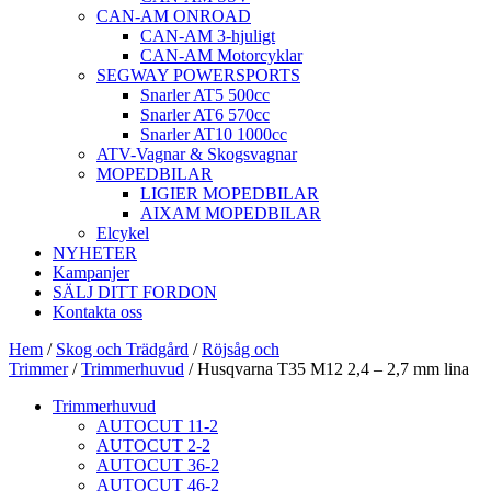
CAN-AM ONROAD
CAN-AM 3-hjuligt
CAN-AM Motorcyklar
SEGWAY POWERSPORTS
Snarler AT5 500cc
Snarler AT6 570cc
Snarler AT10 1000cc
ATV-Vagnar & Skogsvagnar
MOPEDBILAR
LIGIER MOPEDBILAR
AIXAM MOPEDBILAR
Elcykel
NYHETER
Kampanjer
SÄLJ DITT FORDON
Kontakta oss
Hem
/
Skog och Trädgård
/
Röjsåg och
Trimmer
/
Trimmerhuvud
/ Husqvarna T35 M12 2,4 – 2,7 mm lina
Trimmerhuvud
AUTOCUT 11-2
AUTOCUT 2-2
AUTOCUT 36-2
AUTOCUT 46-2