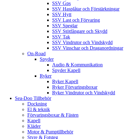
SSV Gps
SSV Hasplåtar och Förstärkningar
SSV Hytt
SSV Last och Förvaring
SSV Speglar
SSV Stötfångare och Skydd
SSV Tak
SSV Vindrutor och Vindskydd
SSV Vinschar och Draganordningar
On-Road
Spyder
Audio & Kommunikation
Spyder Kapell
Ryker
Ryker Kapell
Ryker Förvaringsboxar
Ryker Vindrutor och Vindskydd
Sea-Doo Tillbehör
Dockning
El & teknik
Förvaringsboxar & Fästen
Kapell
Kläder
Motor & Pumptillbehör
Styre & Fotsteg