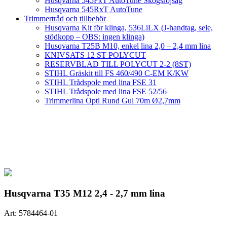
Husqvarna 545FxT AutoTune Skogsröjsåg
Husqvarna 545RxT AutoTune
Trimmertråd och tillbehör
Husqvarna Kit för klinga, 536LiLX (J-handtag, sele,
stödkopp – OBS: ingen klinga)
Husqvarna T25B M10, enkel lina 2,0 – 2,4 mm lina
KNIVSATS 12 ST POLYCUT
RESERVBLAD TILL POLYCUT 2-2 (8ST)
STIHL Gräskit till FS 460/490 C-EM K/KW
STIHL Trådspole med lina FSE 31
STIHL Trådspole med lina FSE 52/56
Trimmerlina Opti Rund Gul 70m Ø2,7mm
Husqvarna T35 M12 2,4 - 2,7 mm lina
Art:
5784464-01