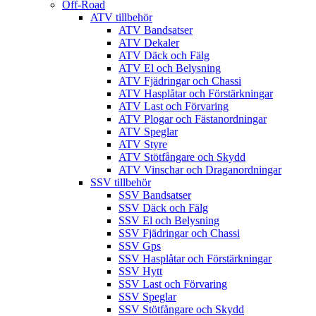
Off-Road
ATV tillbehör
ATV Bandsatser
ATV Dekaler
ATV Däck och Fälg
ATV El och Belysning
ATV Fjädringar och Chassi
ATV Hasplåtar och Förstärkningar
ATV Last och Förvaring
ATV Plogar och Fästanordningar
ATV Speglar
ATV Styre
ATV Stötfångare och Skydd
ATV Vinschar och Draganordningar
SSV tillbehör
SSV Bandsatser
SSV Däck och Fälg
SSV El och Belysning
SSV Fjädringar och Chassi
SSV Gps
SSV Hasplåtar och Förstärkningar
SSV Hytt
SSV Last och Förvaring
SSV Speglar
SSV Stötfångare och Skydd