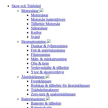
Skog och Trädgård
Motorsågar
Motorsågar
Motorsåg batteridriven
Tillbehör Motorsåg
Stångsågar
Kedjor
Svärd
Skogsutrustning
Dunkar & fyllutrustning
Fett & smörjutrustning
Filutrustning
Mått- & märkutrustning
Olja & kem
Verktygsbälte & tillbehör
Yxor & skogsverktyg
Åkgräsklippare
Frontklippare
Redskap & tillbehör för åkgräsklippare
Trädgårdstraktorer
Zero-turn & spakgräsklippare
Batterimaskiner
Batterier & tillbehör
Batterisekatör