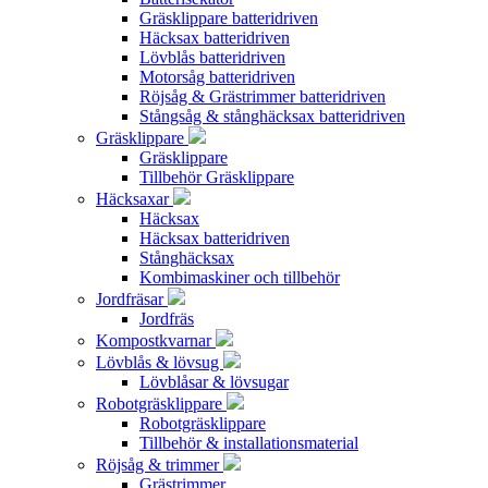
Gräsklippare batteridriven
Häcksax batteridriven
Lövblås batteridriven
Motorsåg batteridriven
Röjsåg & Grästrimmer batteridriven
Stångsåg & stånghäcksax batteridriven
Gräsklippare
Gräsklippare
Tillbehör Gräsklippare
Häcksaxar
Häcksax
Häcksax batteridriven
Stånghäcksax
Kombimaskiner och tillbehör
Jordfräsar
Jordfräs
Kompostkvarnar
Lövblås & lövsug
Lövblåsar & lövsugar
Robotgräsklippare
Robotgräsklippare
Tillbehör & installationsmaterial
Röjsåg & trimmer
Grästrimmer