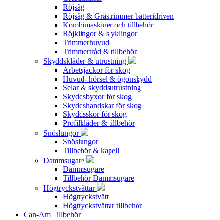
Röjsåg
Röjsåg & Grästrimmer batteridriven
Kombimaskiner och tillbehör
Röjklingor & slyklingor
Trimmerhuvud
Trimmertråd & tillbehör
Skyddskläder & utrustning
Arbetsjackor för skog
Huvud- hörsel & ögonskydd
Selar & skyddsutrustning
Skyddsbyxor för skog
Skyddshandskar för skog
Skyddsskor för skog
Profilkläder & tillbehör
Snöslungor
Snöslungor
Tillbehör & kapell
Dammsugare
Dammsugare
Tillbehör Dammsugare
Högtryckstvättar
Högtryckstvätt
Högtryckstvättar tillbehör
Can-Am Tillbehör