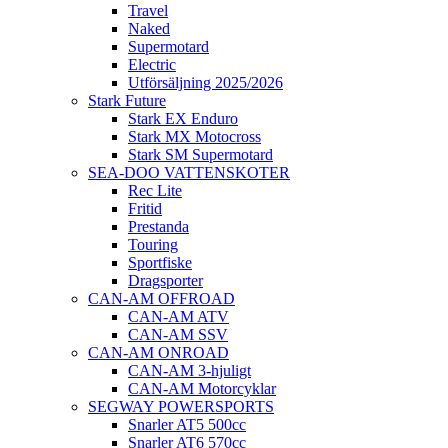
Travel
Naked
Supermotard
Electric
Utförsäljning 2025/2026
Stark Future
Stark EX Enduro
Stark MX Motocross
Stark SM Supermotard
SEA-DOO VATTENSKOTER
Rec Lite
Fritid
Prestanda
Touring
Sportfiske
Dragsporter
CAN-AM OFFROAD
CAN-AM ATV
CAN-AM SSV
CAN-AM ONROAD
CAN-AM 3-hjuligt
CAN-AM Motorcyklar
SEGWAY POWERSPORTS
Snarler AT5 500cc
Snarler AT6 570cc