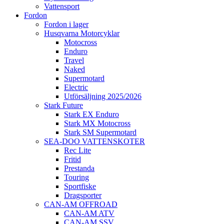
Vattensport
Fordon
Fordon i lager
Husqvarna Motorcyklar
Motocross
Enduro
Travel
Naked
Supermotard
Electric
Utförsäljning 2025/2026
Stark Future
Stark EX Enduro
Stark MX Motocross
Stark SM Supermotard
SEA-DOO VATTENSKOTER
Rec Lite
Fritid
Prestanda
Touring
Sportfiske
Dragsporter
CAN-AM OFFROAD
CAN-AM ATV
CAN-AM SSV