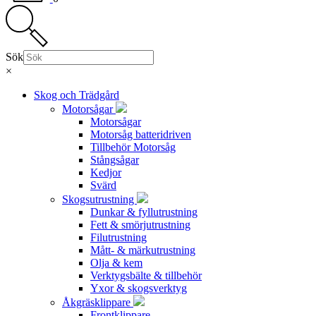
Sök
×
Skog och Trädgård
Motorsågar
Motorsågar
Motorsåg batteridriven
Tillbehör Motorsåg
Stångsågar
Kedjor
Svärd
Skogsutrustning
Dunkar & fyllutrustning
Fett & smörjutrustning
Filutrustning
Mått- & märkutrustning
Olja & kem
Verktygsbälte & tillbehör
Yxor & skogsverktyg
Åkgräsklippare
Frontklippare