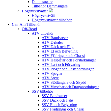
Dammsugare
Tillbehör Dammsugare
Högtryckstvättar
Högtryckstvätt
Högtryckstvättar tillbehör
Can-Am Tillbehör
Off-Road
ATV tillbehör
ATV Bandsatser
ATV Dekaler
ATV Däck och Fälg
ATV El och Belysning
ATV Fjädringar och Chassi
ATV Hasplåtar och Förstärkningar
ATV Last och Förvaring
ATV Plogar och Fästanordningar
ATV Speglar
ATV Styre
ATV Stötfångare och Skydd
ATV Vinschar och Draganordningar
SSV tillbehör
SSV Bandsatser
SSV Däck och Fälg
SSV El och Belysning
SSV Fjädringar och Chassi