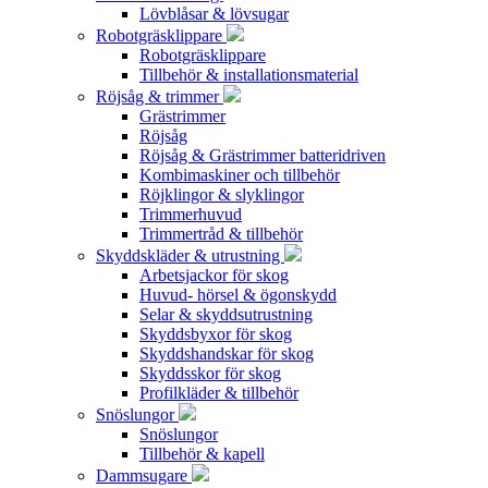
Lövblåsar & lövsugar
Robotgräsklippare
Robotgräsklippare
Tillbehör & installationsmaterial
Röjsåg & trimmer
Grästrimmer
Röjsåg
Röjsåg & Grästrimmer batteridriven
Kombimaskiner och tillbehör
Röjklingor & slyklingor
Trimmerhuvud
Trimmertråd & tillbehör
Skyddskläder & utrustning
Arbetsjackor för skog
Huvud- hörsel & ögonskydd
Selar & skyddsutrustning
Skyddsbyxor för skog
Skyddshandskar för skog
Skyddsskor för skog
Profilkläder & tillbehör
Snöslungor
Snöslungor
Tillbehör & kapell
Dammsugare