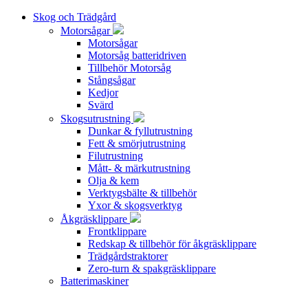
Skog och Trädgård
Motorsågar
Motorsågar
Motorsåg batteridriven
Tillbehör Motorsåg
Stångsågar
Kedjor
Svärd
Skogsutrustning
Dunkar & fyllutrustning
Fett & smörjutrustning
Filutrustning
Mått- & märkutrustning
Olja & kem
Verktygsbälte & tillbehör
Yxor & skogsverktyg
Åkgräsklippare
Frontklippare
Redskap & tillbehör för åkgräsklippare
Trädgårdstraktorer
Zero-turn & spakgräsklippare
Batterimaskiner