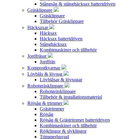
Stångsåg & stånghäcksax batteridriven
Gräsklippare
Gräsklippare
Tillbehör Gräsklippare
Häcksaxar
Häcksax
Häcksax batteridriven
Stånghäcksax
Kombimaskiner och tillbehör
Jordfräsar
Jordfräs
Kompostkvarnar
Lövblås & lövsug
Lövblåsar & lövsugar
Robotgräsklippare
Robotgräsklippare
Tillbehör & installationsmaterial
Röjsåg & trimmer
Grästrimmer
Röjsåg
Röjsåg & Grästrimmer batteridriven
Kombimaskiner och tillbehör
Röjklingor & slyklingor
Trimmerhuvud