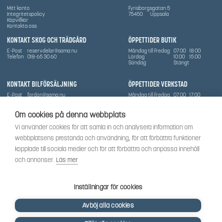
Mitt konto
Fyrisborgsgatan 5
Integritetspolicy
75450
Uppsala
Köpvillkor
Kontakta oss
KONTAKT SKOG OCH TRÄDGÅRD
ÖPPETTIDER BUTIK
E-Post
reservdelar@sama.nu
Måndag till Fredag
07:00
18:00
Telefon
018-65 30 60
Lördag
10:00
15:00
Söndag
Stängt
KONTAKT BILFÖRSÄLJNING
ÖPPETTIDER VERKSTAD
E-Post
fordon@sama.nu
Måndag till Fredag
07:00
17:00
Telefon
0702836416
Lördag
Stängt
Söndag
Stängt
Om cookies på denna webbplats
OM SÅMA
Vi använder cookies för att samla in och analysera information om
Vi har sedan 1970-talet levererat skog-och trädgårdsprodukter till Uppsala med omnejd. Vi
webbplatsens prestanda och användning, för att förbättra funktioner
har idag även ett brett utbud av dessa produkter samt BRP:s produktsortiment, gällande
Can-Am, Sea-Doo.
kopplade till sociala medier och för att förbättra och anpassa innehåll
Vi är certifierad serviceverkstad.
och annonser.
Läs mer
SOCIALT
Följ oss för att få de senaste uppdateringarna, nyheter och spännande innehåll.
Inställningar för cookies
Avböj alla cookies