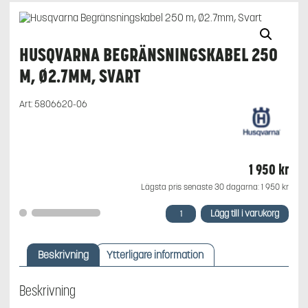
HUSQVARNA BEGRÄNSNINGSKABEL 250
M, Ø2.7MM, SVART
Art:
5806620-06
1 950
kr
Lägsta pris senaste 30 dagarna:
1 950
kr
Husqvarna
Lägg till i varukorg
Begränsningskabel
250
m,
Beskrivning
Ytterligare information
Ø2.7mm,
Svart
mängd
Beskrivning