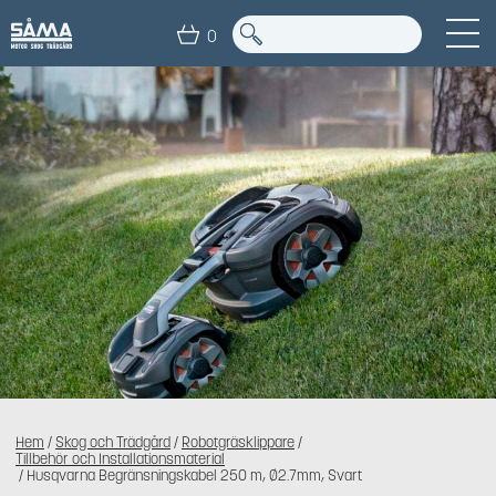
0
Hem
/
Skog och Trädgård
/
Robotgräsklippare
/
Tillbehör och Installationsmaterial
/ Husqvarna Begränsningskabel 250 m, Ø2.7mm, Svart