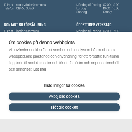
E-Post
reservdelar@sama.nu
Måndag till Fredag
07:00
18:00
Telefon
018-65 30 60
Lördag
10:00
15:00
Söndag
Stängt
KONTAKT BILFÖRSÄLJNING
ÖPPETTIDER VERKSTAD
E-Post
fordon@sama.nu
Måndag till Fredag
07:00
17:00
Telefon
0702836416
Lördag
Stängt
Söndag
Stängt
Om cookies på denna webbplats
OM SÅMA
Vi använder cookies för att samla in och analysera information om
Vi har sedan 1970-talet levererat skog-och trädgårdsprodukter till Uppsala med omnejd. Vi
webbplatsens prestanda och användning, för att förbättra funktioner
har idag även ett brett utbud av dessa produkter samt BRP:s produktsortiment, gällande
Can-Am, Sea-Doo.
kopplade till sociala medier och för att förbättra och anpassa innehåll
Vi är certifierad serviceverkstad.
och annonser.
Läs mer
SOCIALT
Följ oss för att få de senaste uppdateringarna, nyheter och spännande innehåll.
Inställningar för cookies
Avböj alla cookies
Tillåt alla cookies