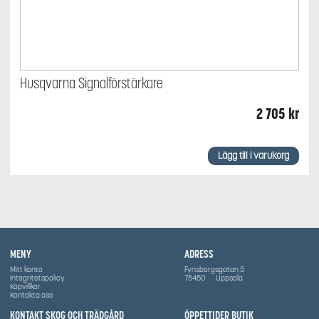
Husqvarna Signalförstärkare
2 705
kr
Lägg till i varukorg
MENY
ADRESS
Mitt konto
Fyrisborgsgatan 5
Integritetspolicy
75450
Uppsala
Köpvillkor
Kontakta oss
KONTAKT SKOG OCH TRÄDGÅRD
ÖPPETTIDER BUTIK