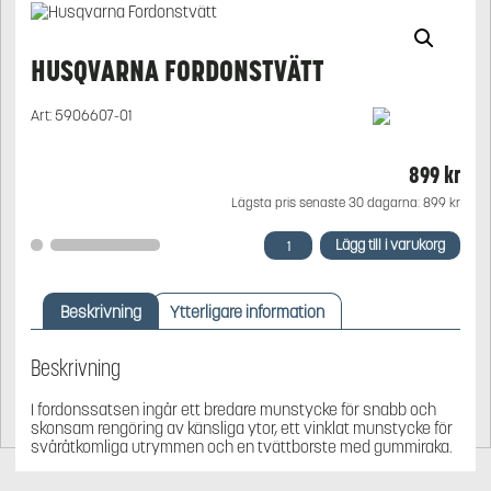
HUSQVARNA FORDONSTVÄTT
Art:
5906607-01
899
kr
Lägsta pris senaste 30 dagarna:
899
kr
Husqvarna
Lägg till i varukorg
Fordonstvätt
mängd
Beskrivning
Ytterligare information
Beskrivning
I fordonssatsen ingår ett bredare munstycke för snabb och
skonsam rengöring av känsliga ytor, ett vinklat munstycke för
svåråtkomliga utrymmen och en tvättborste med gummiraka.