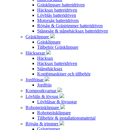
Gräsklippare batteridriven
Häcksax batteridriven
Lövblås batteridriven
Motorsåg batteridriven
Röjsåg & Grästrimmer batteridriven
Stångsåg & stånghäcksax batteridriven
Gräsklippare
Gräsklippare
Tillbehör Gräsklippare
Häcksaxar
Häcksax
Häcksax batteridriven
Stånghäcksax
Kombimaskiner och tillbehör
Jordfräsar
Jordfräs
Kompostkvarnar
Lövblås & lövsug
Lövblåsar & lövsugar
Robotgräsklippare
Robotgräsklippare
Tillbehör & installationsmaterial
Röjsåg & trimmer
Grästrimmer