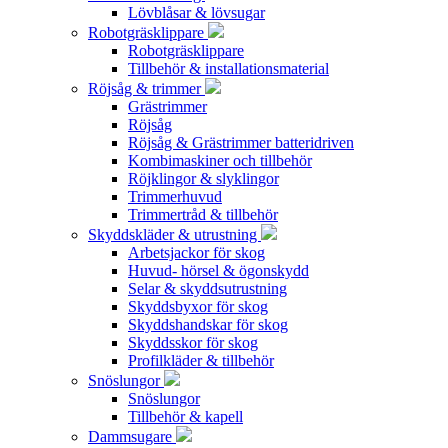
Lövblåsar & lövsugar
Robotgräsklippare
Robotgräsklippare
Tillbehör & installationsmaterial
Röjsåg & trimmer
Grästrimmer
Röjsåg
Röjsåg & Grästrimmer batteridriven
Kombimaskiner och tillbehör
Röjklingor & slyklingor
Trimmerhuvud
Trimmertråd & tillbehör
Skyddskläder & utrustning
Arbetsjackor för skog
Huvud- hörsel & ögonskydd
Selar & skyddsutrustning
Skyddsbyxor för skog
Skyddshandskar för skog
Skyddsskor för skog
Profilkläder & tillbehör
Snöslungor
Snöslungor
Tillbehör & kapell
Dammsugare