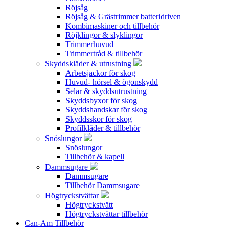
Röjsåg
Röjsåg & Grästrimmer batteridriven
Kombimaskiner och tillbehör
Röjklingor & slyklingor
Trimmerhuvud
Trimmertråd & tillbehör
Skyddskläder & utrustning
Arbetsjackor för skog
Huvud- hörsel & ögonskydd
Selar & skyddsutrustning
Skyddsbyxor för skog
Skyddshandskar för skog
Skyddsskor för skog
Profilkläder & tillbehör
Snöslungor
Snöslungor
Tillbehör & kapell
Dammsugare
Dammsugare
Tillbehör Dammsugare
Högtryckstvättar
Högtryckstvätt
Högtryckstvättar tillbehör
Can-Am Tillbehör