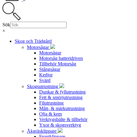
Sök
×
Skog och Trädgård
Motorsågar
Motorsågar
Motorsåg batteridriven
Tillbehör Motorsåg
Stångsågar
Kedjor
Svärd
Skogsutrustning
Dunkar & fyllutrustning
Fett & smörjutrustning
Filutrustning
Mått- & märkutrustning
Olja & kem
Verktygsbälte & tillbehör
Yxor & skogsverktyg
Åkgräsklippare
Frontklippare