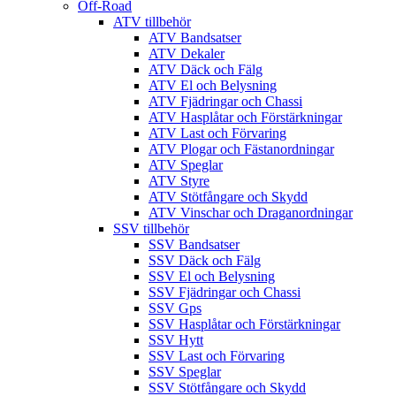
Off-Road
ATV tillbehör
ATV Bandsatser
ATV Dekaler
ATV Däck och Fälg
ATV El och Belysning
ATV Fjädringar och Chassi
ATV Hasplåtar och Förstärkningar
ATV Last och Förvaring
ATV Plogar och Fästanordningar
ATV Speglar
ATV Styre
ATV Stötfångare och Skydd
ATV Vinschar och Draganordningar
SSV tillbehör
SSV Bandsatser
SSV Däck och Fälg
SSV El och Belysning
SSV Fjädringar och Chassi
SSV Gps
SSV Hasplåtar och Förstärkningar
SSV Hytt
SSV Last och Förvaring
SSV Speglar
SSV Stötfångare och Skydd