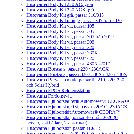
Husqvarna Body Kit 220 AC, grön
Husqvarna Body Kit 230 ACX, grå
Husqvarna Body Kit grå, passar 310/315
Husqvarna Body Kit orange, passar 305 från 2020
Husqvarna Body Kit vit, passar 105
Husqvarna Body Kit vit, passar 305
Husqvarna Body Kit vit, passar 305 från 2019
Husqvarna Body Kit vit, passar 308
Husqvarna Body Kit vit, passar 320
Husqvarna Body Kit vit, passar 330X
Husqvarna Body Kit vit, passar 420
Husqvarna Body Kit vit, passar 430X -2017
Husqvarna Borstsats, passar 220 / 230ACX
Husqvarna Borstsats, passar 320 / 330X / 420 / 430X
Husqvarna Bärväska mjuk, passar till 210, 220, 230
och Solar Hybrid
Husqvarna EPOS Referensstation
Husqvarna Fordonstvätt
Husqvarna Hjulborstar refill Automower® CEORA™
Husqvarna Hjulborstar, 6 st, passar 220AC, 230ACX
Husqvarna Hjulborstkit Automower® CEORA™
Husqvarna Hjulborstkit, passar 305 från 2020 (6
borstar, 2 st hållare, 2 st skruvar)
Husqvarna Hjulborstkit, passar 310/315
Husqvarna Hus, passar 220, 230, Solar Hybrid, 320 /