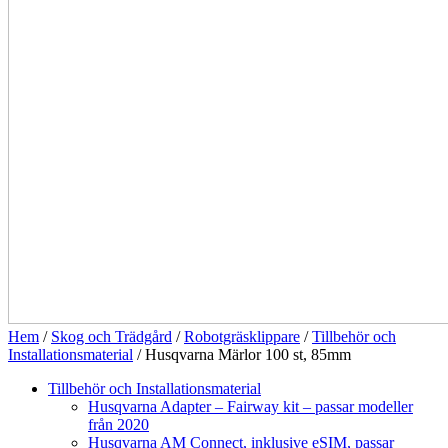
Hem
/
Skog och Trädgård
/
Robotgräsklippare
/
Tillbehör och
Installationsmaterial
/ Husqvarna Märlor 100 st, 85mm
Tillbehör och Installationsmaterial
Husqvarna Adapter – Fairway kit – passar modeller
från 2020
Husqvarna AM Connect, inklusive eSIM, passar