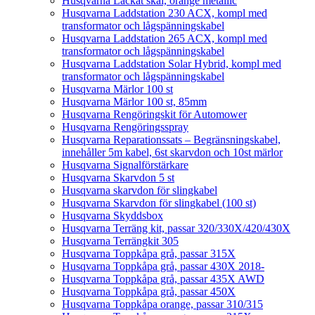
Husqvarna Lackat skal, orange metallic
Husqvarna Laddstation 230 ACX, kompl med
transformator och lågspänningskabel
Husqvarna Laddstation 265 ACX, kompl med
transformator och lågspänningskabel
Husqvarna Laddstation Solar Hybrid, kompl med
transformator och lågspänningskabel
Husqvarna Märlor 100 st
Husqvarna Märlor 100 st, 85mm
Husqvarna Rengöringskit för Automower
Husqvarna Rengöringsspray
Husqvarna Reparationssats – Begränsningskabel,
innehåller 5m kabel, 6st skarvdon och 10st märlor
Husqvarna Signalförstärkare
Husqvarna Skarvdon 5 st
Husqvarna skarvdon för slingkabel
Husqvarna Skarvdon för slingkabel (100 st)
Husqvarna Skyddsbox
Husqvarna Terräng kit, passar 320/330X/420/430X
Husqvarna Terrängkit 305
Husqvarna Toppkåpa grå, passar 315X
Husqvarna Toppkåpa grå, passar 430X 2018-
Husqvarna Toppkåpa grå, passar 435X AWD
Husqvarna Toppkåpa grå, passar 450X
Husqvarna Toppkåpa orange, passar 310/315