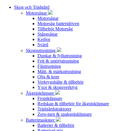
Skog och Trädgård
Motorsågar
Motorsågar
Motorsåg batteridriven
Tillbehör Motorsåg
Stångsågar
Kedjor
Svärd
Skogsutrustning
Dunkar & fyllutrustning
Fett & smörjutrustning
Filutrustning
Mått- & märkutrustning
Olja & kem
Verktygsbälte & tillbehör
Yxor & skogsverktyg
Åkgräsklippare
Frontklippare
Redskap & tillbehör för åkgräsklippare
Trädgårdstraktorer
Zero-turn & spakgräsklippare
Batterimaskiner
Batterier & tillbehör
Batterisekatör