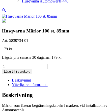
Husqvarna Automower® 440
🔍
Husqvarna Märlor 100 st, 85mm
Art:
5839734-01
179
kr
Lägsta pris senaste 30 dagarna:
179
kr
Husqvarna
Märlor
Lägg till i varukorg
100
st,
Beskrivning
85mm
Ytterligare information
mängd
Beskrivning
Märlor som fixerar begränsningskabeln i marken, vid installation av
Automower®