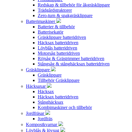
Redskap & tillbehör för åkgräsklippare
Trädgårdstraktorer
Zero-turn & spakgräsklippare
Batterimaskiner
Batterier & tillbehör
Batterisekatör
Gräsklippare batteridriven
Häcksax batteridriven
Lövblås batteridriven
Motorsåg batteridriven
Röjsåg & Grästrimmer batteridriven
Stångsåg & stånghäcksax batteridriven
Gräsklippare
Gräsklippare
Tillbehör Gräsklippare
Häcksaxar
Häcksax
Häcksax batteridriven
Stånghäcksax
Kombimaskiner och tillbehör
Jordfräsar
Jordfräs
Kompostkvarnar
Lövblås & lövsug