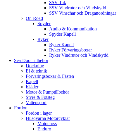
SSV Tak
SSV Vindrutor och Vindskydd
SSV Vinschar och Draganordningar
On-Road
Spyder
Audio & Kommunikation
Spyder Kapell
Ryker
Ryker Kapell
Ryker Förvaringsboxar
Ryker Vindrutor och Vindskydd
Sea-Doo Tillbehör
Dockning
El & teknik
Förvaringsboxar & Fästen
Kapell
Kläder
Motor & Pumptillbehör
Styre & Fotsteg
Vattensport
Fordon
Fordon i lager
Husqvarna Motorcyklar
Motocross
Enduro