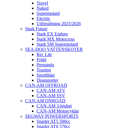
Travel
Naked
Supermotard
Electric
Utförsäljning 2025/2026
Stark Future
Stark EX Enduro
Stark MX Motocross
Stark SM Supermotard
SEA-DOO VATTENSKOTER
Rec Lite
Fritid
Prestanda
Touring
Sportfiske
Dragsporter
CAN-AM OFFROAD
CAN-AM ATV
CAN-AM SSV
CAN-AM ONROAD
CAN-AM 3-hjuligt
CAN-AM Motorcyklar
SEGWAY POWERSPORTS
Snarler AT5 500cc
Snarler AT6 570cc