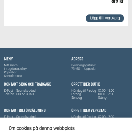
619
kr
Lägg till i varukorg
MENY
ADRESS
Mitt konto
Fyrisborgsgatan 5
Integritetspolicy
75450
Uppsala
Köpvillkor
Kontakta oss
KONTAKT SKOG OCH TRÄDGÅRD
ÖPPETTIDER BUTIK
E-Post
Spamskyddad
Måndag till Fredag
07:00
18:00
Telefon
018-65 30 60
Lördag
10:00
15:00
Söndag
Stängt
KONTAKT BILFÖRSÄLJNING
ÖPPETTIDER VERKSTAD
E-Post
Spamskyddad
Måndag till Fredag
07:00
17:00
Telefon
0702836416
Lördag
Stängt
Söndag
Stängt
Om cookies på denna webbplats