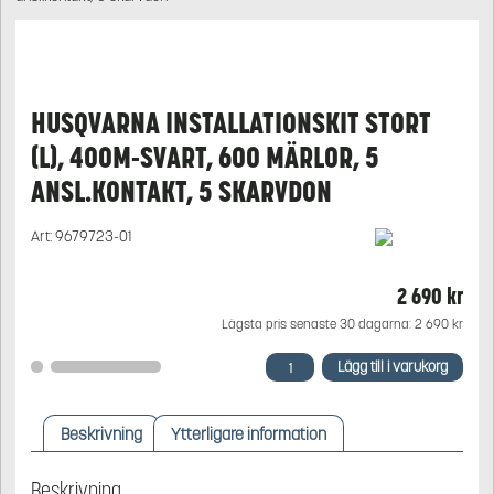
HUSQVARNA INSTALLATIONSKIT STORT
(L), 400M-SVART, 600 MÄRLOR, 5
ANSL.KONTAKT, 5 SKARVDON
Art:
9679723-01
2 690
kr
Lägsta pris senaste 30 dagarna:
2 690
kr
Husqvarna
Lägg till i varukorg
Installationskit
stort
(L),
Beskrivning
Ytterligare information
400m-
svart,
600
Beskrivning