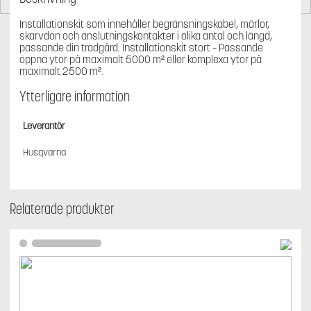
märlor,
5
Installationskit som innehåller begränsningskabel, märlor,
ansl.kontakt,
skarvdon och anslutningskontakter i olika antal och längd,
5
passande din trädgård. Installationskit stort – Passande
öppna ytor på maximalt 5000 m² eller komplexa ytor på
skarvdon
maximalt 2500 m².
mängd
Ytterligare information
Leverantör
Husqvarna
Relaterade produkter