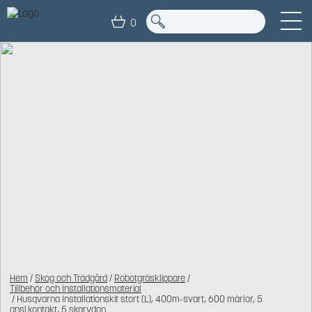
0
Hem
/
Skog och Trädgård
/
Robotgräsklippare
/
Tillbehör och Installationsmaterial
/ Husqvarna Installationskit stort (L), 400m-svart, 600 märlor, 5
ansl.kontakt, 5 skarvdon