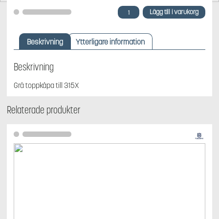
Husqvarna
Lägg till i varukorg
Toppkåpa
grå,
passar
Beskrivning
Ytterligare information
315X
mängd
Beskrivning
Grå toppkåpa till 315X
Relaterade produkter