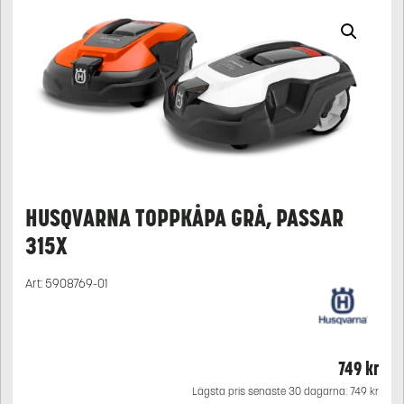
HUSQVARNA TOPPKÅPA GRÅ, PASSAR
315X
Art:
5908769-01
749
kr
Lägsta pris senaste 30 dagarna:
749
kr