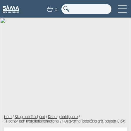
0
Hem
/
Skog och Trädgård
/
Robotgräsklippare
/
Tillbehör och Installationsmaterial
/ Husqvarna Toppkåpa grå, passar 315X