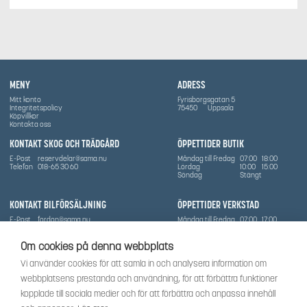
MENY
ADRESS
Mitt konto
Fyrisborgsgatan 5
Integritetspolicy
75450
Uppsala
Köpvillkor
Kontakta oss
KONTAKT SKOG OCH TRÄDGÅRD
ÖPPETTIDER BUTIK
E-Post
reservdelar@sama.nu
Måndag till Fredag
07:00
18:00
Telefon
018-65 30 60
Lördag
10:00
15:00
Söndag
Stängt
KONTAKT BILFÖRSÄLJNING
ÖPPETTIDER VERKSTAD
E-Post
fordon@sama.nu
Måndag till Fredag
07:00
17:00
Telefon
0702836416
Lördag
Stängt
Söndag
Stängt
Om cookies på denna webbplats
OM SÅMA
Vi använder cookies för att samla in och analysera information om
Vi har sedan 1970-talet levererat skog-och trädgårdsprodukter till Uppsala med omnejd. Vi
webbplatsens prestanda och användning, för att förbättra funktioner
har idag även ett brett utbud av dessa produkter samt BRP:s produktsortiment, gällande
Can-Am, Sea-Doo.
kopplade till sociala medier och för att förbättra och anpassa innehåll
Vi är certifierad serviceverkstad.