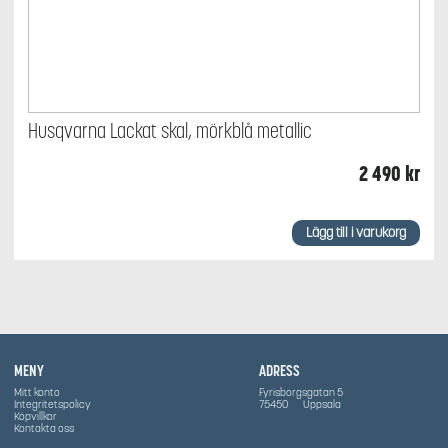
Husqvarna Lackat skal, mörkblå metallic
2 490
kr
Lägg till i varukorg
MENY
ADRESS
Mitt konto
Fyrisborgsgatan 5
Integritetspolicy
75450
Uppsala
Köpvillkor
Kontakta oss