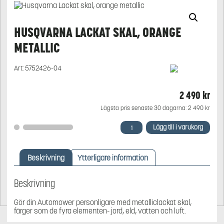
HUSQVARNA LACKAT SKAL, ORANGE
METALLIC
Art:
5752426-04
2 490
kr
Lägsta pris senaste 30 dagarna:
2 490
kr
Husqvarna
Lägg till i varukorg
Lackat
skal,
orange
Beskrivning
Ytterligare information
metallic
mängd
Beskrivning
Gör din Automower personligare med metalliclackat skal,
färger som de fyra elementen- jord, eld, vatten och luft.