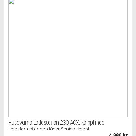
Husqvarna Laddstation 230 ACX, kompl med
transformator och lågspänningskabel
4 990
kr