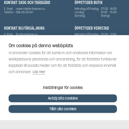
KONTAKT SKOG OCH TRÄDGÅRD
ÖPPETTIDER BUTIK
E-Post
reservdelar@sama.nu
Måndag till Fredag
07:00
18:00
Telefon
018-65 30 60
Lördag
10:00
15:00
Söndag
Stängt
KONTAKT BILFÖRSÄLJNING
ÖPPETTIDER VERKSTAD
E-Post
fordon@sama.nu
Måndag till Fredag
07:00
17:00
Telefon
0702836416
Lördag
Stängt
Söndag
Stängt
Om cookies på denna webbplats
OM SÅMA
Vi använder cookies för att samla in och analysera information om
Vi har sedan 1970-talet levererat skog-och trädgårdsprodukter till Uppsala med omnejd. Vi
webbplatsens prestanda och användning, för att förbättra funktioner
har idag även ett brett utbud av dessa produkter samt BRP:s produktsortiment, gällande
Can-Am, Sea-Doo.
kopplade till sociala medier och för att förbättra och anpassa innehåll
Vi är certifierad serviceverkstad.
och annonser.
Läs mer
SOCIALT
Följ oss för att få de senaste uppdateringarna, nyheter och spännande innehåll.
Inställningar för cookies
Avböj alla cookies
Tillåt alla cookies