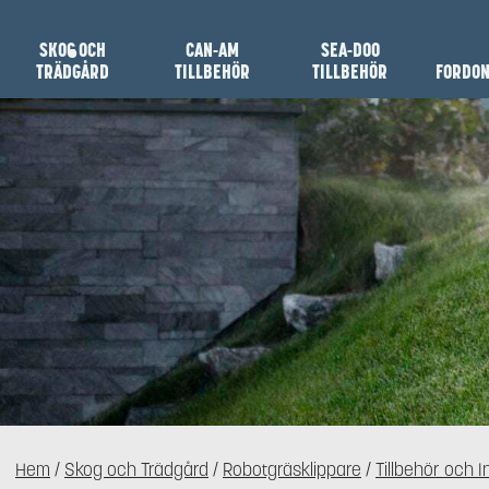
SKOG OCH
CAN-AM
SEA-DOO
TRÄDGÅRD
TILLBEHÖR
TILLBEHÖR
FORDO
Hem
/
Skog och Trädgård
/
Robotgräsklippare
/
Tillbehör och I