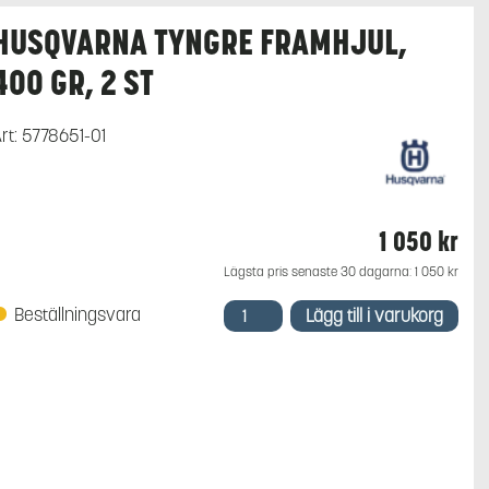
HUSQVARNA TYNGRE FRAMHJUL,
400 GR, 2 ST
rt:
5778651-01
1 050
kr
Lägsta pris senaste 30 dagarna:
1 050
kr
Husqvarna
Beställningsvara
Lägg till i varukorg
Tyngre
framhjul,
400
gr,
2
st
mängd