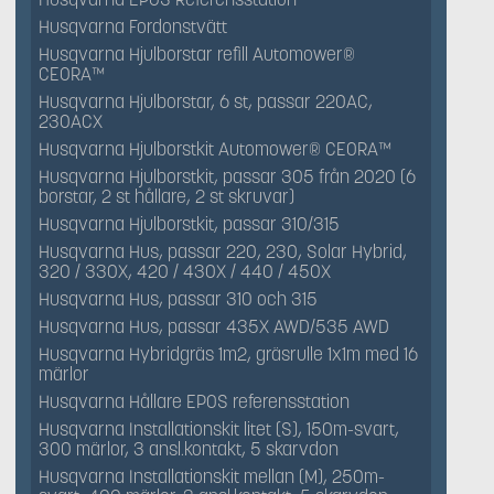
Husqvarna Fordonstvätt
Husqvarna Hjulborstar refill Automower®
CEORA™
Husqvarna Hjulborstar, 6 st, passar 220AC,
230ACX
Husqvarna Hjulborstkit Automower® CEORA™
Husqvarna Hjulborstkit, passar 305 från 2020 (6
borstar, 2 st hållare, 2 st skruvar)
Husqvarna Hjulborstkit, passar 310/315
Husqvarna Hus, passar 220, 230, Solar Hybrid,
320 / 330X, 420 / 430X / 440 / 450X
Husqvarna Hus, passar 310 och 315
Husqvarna Hus, passar 435X AWD/535 AWD
Husqvarna Hybridgräs 1m2, gräsrulle 1x1m med 16
märlor
Husqvarna Hållare EPOS referensstation
Husqvarna Installationskit litet (S), 150m-svart,
300 märlor, 3 ansl.kontakt, 5 skarvdon
Husqvarna Installationskit mellan (M), 250m-