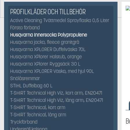
PROFILKLÄDER OCH TILLBEHÖR
Active Cleaning Tvättmedel Sprayflaska 0,5 Liter
Första förband
Husqvarna Innersocka Polypropulene
Husqvarna jacka, fleece granitgrå
Husqvarna XPLORER Duffelväska 70L
Husqvarna XPlorer Halstub, orange
Husqvarna XPlorer Ryggsäck 30 L
Husqvarna XPLORER Väska, med hjul 90L
Snölåsremmar
STIHL Duffelbag 60 L
T-SHIRT Technical High Viz, kort arm, EN20471
T-SHIRT Technical High Viz, lång arm, EN20471
T-SHIRT Technical, kort arm
T-SHIRT Technical, lång arm
B
Tryckförband
Underställ kalsong