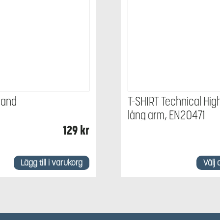
band
T-SHIRT Technical High
lång arm, EN20471
129
kr
Den
här
Lägg till i varukorg
Välj 
produkten
har
flera
varianter.
De
olika
alternativen