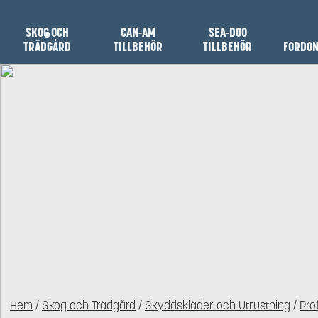
SKOG OCH
CAN-AM
SEA-DOO
TRÄDGÅRD
TILLBEHÖR
TILLBEHÖR
FORDO
Hem
/
Skog och Trädgård
/
Skyddskläder och Utrustning
/
Prof