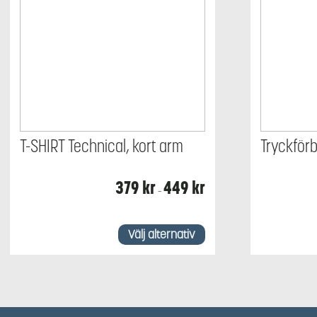
T-SHIRT Technical, kort arm
Tryckför
Prisintervall:
379
kr
449
kr
–
379 kr
till
449 kr
Den
här
Välj alternativ
produkten
har
flera
varianter.
De
olika
alternativen