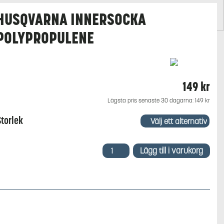
HUSQVARNA INNERSOCKA
POLYPROPULENE
149
kr
Lägsta pris senaste 30 dagarna:
149
kr
Storlek
Husqvarna
Lägg till i varukorg
Innersocka
Polypropulene
mängd