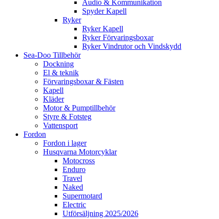
Audio & Kommunikation
Spyder Kapell
Ryker
Ryker Kapell
Ryker Förvaringsboxar
Ryker Vindrutor och Vindskydd
Sea-Doo Tillbehör
Dockning
El & teknik
Förvaringsboxar & Fästen
Kapell
Kläder
Motor & Pumptillbehör
Styre & Fotsteg
Vattensport
Fordon
Fordon i lager
Husqvarna Motorcyklar
Motocross
Enduro
Travel
Naked
Supermotard
Electric
Utförsäljning 2025/2026