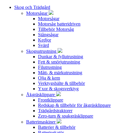
Skog och Trädgård
Motorsågar
Motorsågar
Motorsåg batteridriven
Tillbehör Motorsåg
Stångsågar
Kedjor
Svärd
Skogsutrustning
Dunkar & fyllutrustning
Fett & smörjutrustning
Filutrustning
Mått- & märkutrustning
Olja & kem
Verktygsbälte & tillbehör
Yxor & skogsverktyg
Åkgräsklippare
Frontklippare
Redskap & tillbehör för åkgräsklippare
Trädgårdstraktorer
Zero-turn & spakgräsklippare
Batterimaskiner
Batterier & tillbehör
Batterisekatör