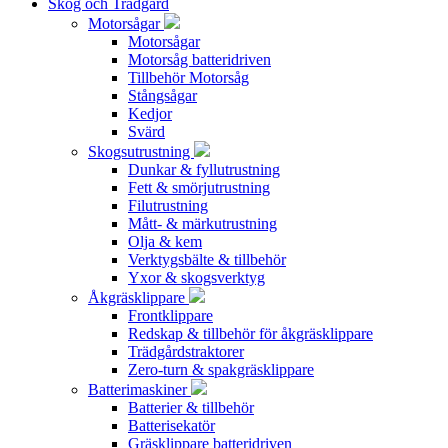
Skog och Trädgård
Motorsågar
Motorsågar
Motorsåg batteridriven
Tillbehör Motorsåg
Stångsågar
Kedjor
Svärd
Skogsutrustning
Dunkar & fyllutrustning
Fett & smörjutrustning
Filutrustning
Mått- & märkutrustning
Olja & kem
Verktygsbälte & tillbehör
Yxor & skogsverktyg
Åkgräsklippare
Frontklippare
Redskap & tillbehör för åkgräsklippare
Trädgårdstraktorer
Zero-turn & spakgräsklippare
Batterimaskiner
Batterier & tillbehör
Batterisekatör
Gräsklippare batteridriven