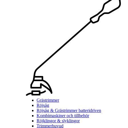
Grästrimmer
Röjsåg
Röjsåg & Grästrimmer batteridriven
Kombimaskiner och tillbehör
Röjklingor & slyklingor
Trimmerhuvud