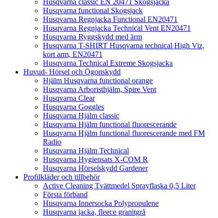
Husqvarna classic EN 20471 Skogsjacka
Husqvarna functional Skogsjack
Husqvarna Regnjacka Functional EN20471
Husqvarna Regnjacka Technical Vent EN20471
Husqvarna Ryggskydd med ärm
Husqvarna T-SHIRT Husqvarna technical High Viz,
kort arm, EN20471
Husqvarna Technical Extreme Skogsjacka
Huvud- Hörsel och Ögonskydd
Hjälm Husqvarna functional orange
Husqvarna Arboristhjälm, Spire Vent
Husqvarna Clear
Husqvarna Goggles
Husqvarna Hjälm classic
Husqvarna Hjälm functional fluorescerande
Husqvarna Hjälm functional fluorescerande med FM
Radio
Husqvarna Hjälm Technical
Husqvarna Hygiensats X-COM R
Husqvarna Hörselskydd Gardener
Profilkläder och tillbehör
Active Cleaning Tvättmedel Sprayflaska 0,5 Liter
Första förband
Husqvarna Innersocka Polypropulene
Husqvarna jacka, fleece granitgrå