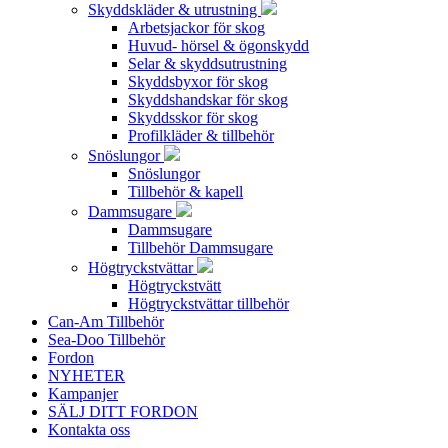
Skyddskläder & utrustning
Arbetsjackor för skog
Huvud- hörsel & ögonskydd
Selar & skyddsutrustning
Skyddsbyxor för skog
Skyddshandskar för skog
Skyddsskor för skog
Profilkläder & tillbehör
Snöslungor
Snöslungor
Tillbehör & kapell
Dammsugare
Dammsugare
Tillbehör Dammsugare
Högtryckstvättar
Högtryckstvätt
Högtryckstvättar tillbehör
Can-Am Tillbehör
Sea-Doo Tillbehör
Fordon
NYHETER
Kampanjer
SÄLJ DITT FORDON
Kontakta oss