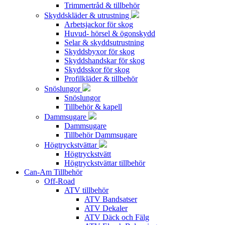
Trimmertråd & tillbehör
Skyddskläder & utrustning
Arbetsjackor för skog
Huvud- hörsel & ögonskydd
Selar & skyddsutrustning
Skyddsbyxor för skog
Skyddshandskar för skog
Skyddsskor för skog
Profilkläder & tillbehör
Snöslungor
Snöslungor
Tillbehör & kapell
Dammsugare
Dammsugare
Tillbehör Dammsugare
Högtryckstvättar
Högtryckstvätt
Högtryckstvättar tillbehör
Can-Am Tillbehör
Off-Road
ATV tillbehör
ATV Bandsatser
ATV Dekaler
ATV Däck och Fälg