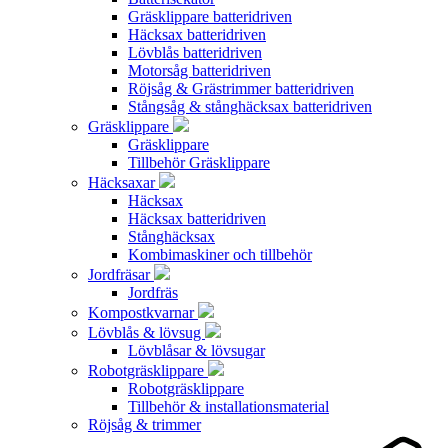
Gräsklippare batteridriven
Häcksax batteridriven
Lövblås batteridriven
Motorsåg batteridriven
Röjsåg & Grästrimmer batteridriven
Stångsåg & stånghäcksax batteridriven
Gräsklippare
Gräsklippare
Tillbehör Gräsklippare
Häcksaxar
Häcksax
Häcksax batteridriven
Stånghäcksax
Kombimaskiner och tillbehör
Jordfräsar
Jordfräs
Kompostkvarnar
Lövblås & lövsug
Lövblåsar & lövsugar
Robotgräsklippare
Robotgräsklippare
Tillbehör & installationsmaterial
Röjsåg & trimmer