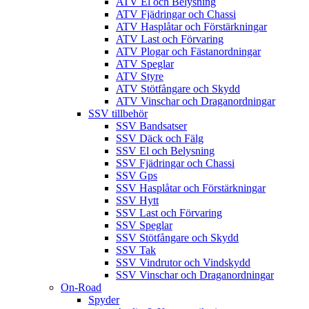
ATV El och Belysning
ATV Fjädringar och Chassi
ATV Hasplåtar och Förstärkningar
ATV Last och Förvaring
ATV Plogar och Fästanordningar
ATV Speglar
ATV Styre
ATV Stötfångare och Skydd
ATV Vinschar och Draganordningar
SSV tillbehör
SSV Bandsatser
SSV Däck och Fälg
SSV El och Belysning
SSV Fjädringar och Chassi
SSV Gps
SSV Hasplåtar och Förstärkningar
SSV Hytt
SSV Last och Förvaring
SSV Speglar
SSV Stötfångare och Skydd
SSV Tak
SSV Vindrutor och Vindskydd
SSV Vinschar och Draganordningar
On-Road
Spyder