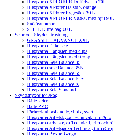
Husqvarna XPLORER Duffelväska 70L
Husqvarna XPlorer Halstub, orange
Husqvarna XPlorer Ryggsäck 30 L
Husqvarna XPLORER Väska, med hjul 90L
Snölåsremmar
STIHL Duffelbag 60 L
Selar och Skyddsutrustning
GRÄSSELE ADVANCE XXL
Husqvarna Enkelsele
Husqvarna Hängslen med clips
Husqvarna Hängslen med stropp
Husqvarna Sele Balance 35
Husqvarna sele Balance 35B
Husqvarna Sele Balance 55
Husqvarna Sele Balance Flex
Husqvarna Sele Balance X
Husqvarna Sele Standard
Skyddsbyxor för skog
Bälte läder
Bälte PVC
Förbreddningsband byxholk, svart
Husqvarna Arbetsbyxa Technical, trim & röj
Husqvarna arbetsbyxa Technical, trim och röj
Husqvarna Arbetsjacka Technical, trim & röj
Husqvarna Byxholk-regn