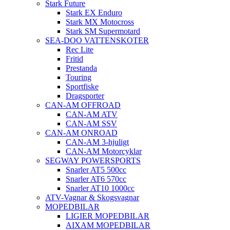
Stark Future
Stark EX Enduro
Stark MX Motocross
Stark SM Supermotard
SEA-DOO VATTENSKOTER
Rec Lite
Fritid
Prestanda
Touring
Sportfiske
Dragsporter
CAN-AM OFFROAD
CAN-AM ATV
CAN-AM SSV
CAN-AM ONROAD
CAN-AM 3-hjuligt
CAN-AM Motorcyklar
SEGWAY POWERSPORTS
Snarler AT5 500cc
Snarler AT6 570cc
Snarler AT10 1000cc
ATV-Vagnar & Skogsvagnar
MOPEDBILAR
LIGIER MOPEDBILAR
AIXAM MOPEDBILAR