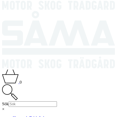
0
Sök
×