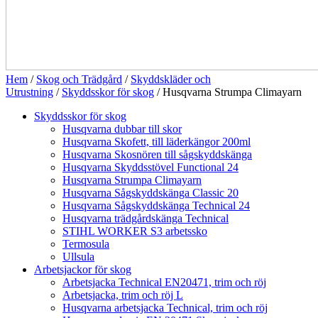
Hem
/
Skog och Trädgård
/
Skyddskläder och
Utrustning
/
Skyddsskor för skog
/ Husqvarna Strumpa Climayarn
Skyddsskor för skog
Husqvarna dubbar till skor
Husqvarna Skofett, till läderkängor 200ml
Husqvarna Skosnören till sågskyddskänga
Husqvarna Skyddsstövel Functional 24
Husqvarna Strumpa Climayarn
Husqvarna Sågskyddskänga Classic 20
Husqvarna Sågskyddskänga Technical 24
Husqvarna trädgårdskänga Technical
STIHL WORKER S3 arbetssko
Termosula
Ullsula
Arbetsjackor för skog
Arbetsjacka Technical EN20471, trim och röj
Arbetsjacka, trim och röj L
Husqvarna arbetsjacka Technical, trim och röj