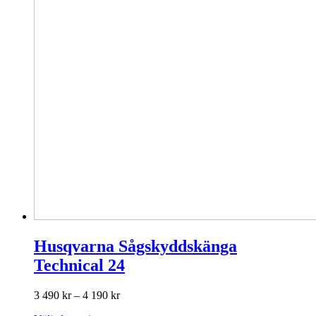
Husqvarna Sågskyddskänga
Technical 24
Prisintervall:
3 490
kr
–
4 190
kr
3