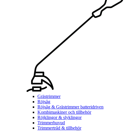
Grästrimmer
Röjsåg
Röjsåg & Grästrimmer batteridriven
Kombimaskiner och tillbehör
Röjklingor & slyklingor
Trimmerhuvud
Trimmertråd & tillbehör