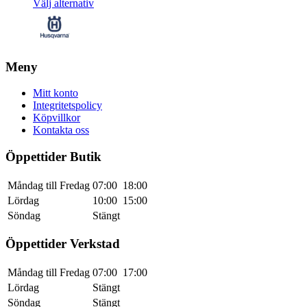
Den
Välj alternativ
490 kr
här
till
produkten
4
har
190 kr
flera
varianter.
Meny
De
olika
Mitt konto
alternativen
Integritetspolicy
kan
Köpvillkor
väljas
Kontakta oss
på
produktsidan
Öppettider Butik
Måndag till Fredag
07:00
18:00
Lördag
10:00
15:00
Söndag
Stängt
Öppettider Verkstad
Måndag till Fredag
07:00
17:00
Lördag
Stängt
Söndag
Stängt