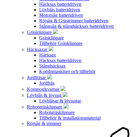
Häcksax batteridriven
Lövblås batteridriven
Motorsåg batteridriven
Röjsåg & Grästrimmer batteridriven
Stångsåg & stånghäcksax batteridriven
Gräsklippare
Gräsklippare
Tillbehör Gräsklippare
Häcksaxar
Häcksax
Häcksax batteridriven
Stånghäcksax
Kombimaskiner och tillbehör
Jordfräsar
Jordfräs
Kompostkvarnar
Lövblås & lövsug
Lövblåsar & lövsugar
Robotgräsklippare
Robotgräsklippare
Tillbehör & installationsmaterial
Röjsåg & trimmer