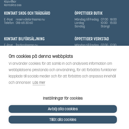
Köpvillkor
Kontakta oss
KONTAKT SKOG OCH TRÄDGÅRD
ÖPPETTIDER BUTIK
E-Post
reservdelar@sama.nu
Måndag till Fredag
07:00
18:00
Telefon
018-65 30 60
Lördag
10:00
15:00
Söndag
Stängt
KONTAKT BILFÖRSÄLJNING
ÖPPETTIDER VERKSTAD
E-Post
fordon@sama.nu
Måndag till Fredag
07:00
17:00
Telefon
0702836416
Lördag
Stängt
Söndag
Stängt
Om cookies på denna webbplats
OM SÅMA
Vi använder cookies för att samla in och analysera information om
Vi har sedan 1970-talet levererat skog-och trädgårdsprodukter till Uppsala med omnejd. Vi
webbplatsens prestanda och användning, för att förbättra funktioner
har idag även ett brett utbud av dessa produkter samt BRP:s produktsortiment, gällande
Can-Am, Sea-Doo.
kopplade till sociala medier och för att förbättra och anpassa innehåll
Vi är certifierad serviceverkstad.
och annonser.
Läs mer
SOCIALT
Följ oss för att få de senaste uppdateringarna, nyheter och spännande innehåll.
Inställningar för cookies
Avböj alla cookies
Tillåt alla cookies