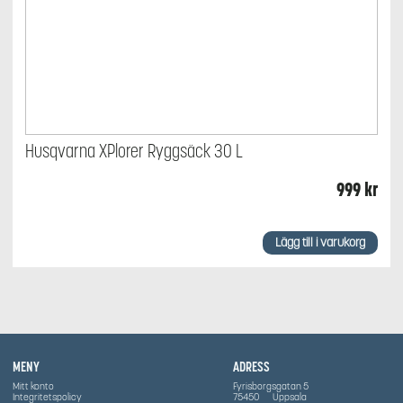
Husqvarna XPlorer Ryggsäck 30 L
999
kr
Lägg till i varukorg
MENY
ADRESS
Mitt konto
Fyrisborgsgatan 5
Integritetspolicy
75450
Uppsala