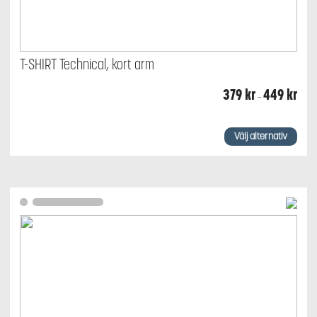
T-SHIRT Technical, kort arm
Prisin
379
kr
449
kr
–
379 k
till
449 k
Den
här
Välj alternativ
produkten
har
flera
varianter.
De
olika
alternativen
kan
väljas
på
produktsidan