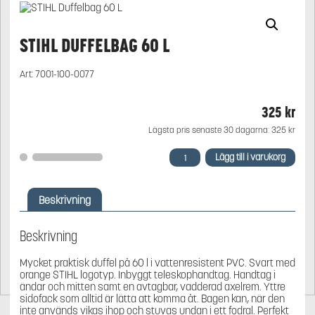
STIHL DUFFELBAG 60 L
Art:
7001-100-0077
325
kr
Lägsta pris senaste 30 dagarna:
325
kr
STIHL
Lägg till i varukorg
Duffelbag
60
L
Beskrivning
mängd
Beskrivning
Mycket praktisk duffel på 60 l i vattenresistent PVC. Svart med
orange STIHL logotyp. Inbyggt teleskophandtag. Handtag i
ändar och mitten samt en avtagbar, vadderad axelrem. Yttre
sidofack som alltid är lätta att komma åt. Bagen kan, när den
inte används vikas ihop och stuvas undan i ett fodral. Perfekt