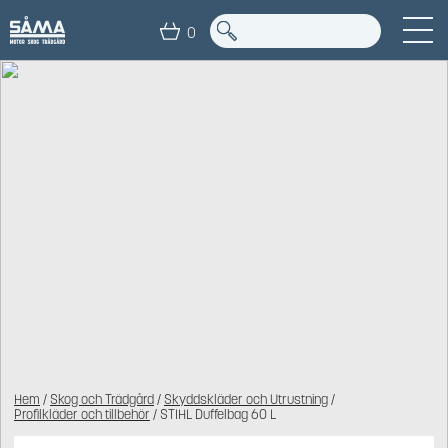
0
Hem
/
Skog och Trädgård
/
Skyddskläder och Utrustning
/
Profilkläder och tillbehör
/ STIHL Duffelbag 60 L