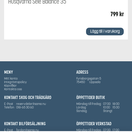
Husqvarna Sele Balance 35
799
kr
Lägg till i varukorg
MENY
ADRESS
Mitt konto
Fyrisborgsgatan 5
Integritetspolicy
75450
Uppsala
Köpvillkor
Kontakta oss
KONTAKT SKOG OCH TRÄDGÅRD
ÖPPETTIDER BUTIK
E-Post
reservdelar@sama.nu
Måndag till Fredag
07:00
18:00
Telefon
018-65 30 60
Lördag
10:00
15:00
Söndag
Stängt
KONTAKT BILFÖRSÄLJNING
ÖPPETTIDER VERKSTAD
E-Post
fordon@sama.nu
Måndag till Fredag
07:00
17:00