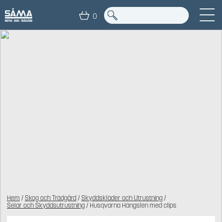
0
Hem
/
Skog och Trädgård
/
Skyddskläder och Utrustning
/
Selar och Skyddsutrustning
/ Husqvarna Hängslen med clips