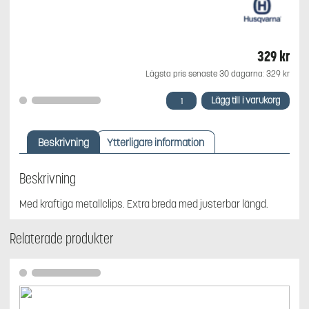
329
kr
Lägsta pris senaste 30 dagarna:
329
kr
Husqvarna
Lägg till i varukorg
Hängslen
med
clips
Beskrivning
Ytterligare information
mängd
Beskrivning
Med kraftiga metallclips. Extra breda med justerbar längd.
Relaterade produkter