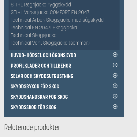
STIHL Regnjacka ryggskydd
STIHL Varseljacka COMFORT EN 20471
Technical Arbor, Skogsjacka med sågskydd
Technical EN 20471 Skogsjacka
Technical Skogsjacka
Technical Vent Skogsjacka (sommar)
HUVUD- HÖRSEL OCH ÖGONSKYDD
PROFILKLÄDER OCH TILLBEHÖR
SELAR OCH SKYDDSUTRUSTNING
SKYDDSBYXOR FÖR SKOG
SKYDDSHANDSKAR FÖR SKOG
SKYDDSSKOR FÖR SKOG
Relaterade produkter