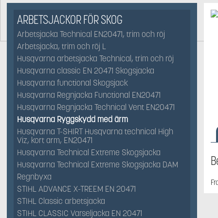
ARBETSJACKOR FÖR SKOG
Arbetsjacka Technical EN20471, trim och röj
Arbetsjacka, trim och röj L
Husqvarna arbetsjacka Technical, trim och röj
Husqvarna classic EN 20471 Skogsjacka
Husqvarna functional Skogsjack
Husqvarna Regnjacka Functional EN20471
Husqvarna Regnjacka Technical Vent EN20471
Husqvarna Ryggskydd med ärm
Husqvarna T-SHIRT Husqvarna technical High
Viz, kort arm, EN20471
Husqvarna Technical Extreme Skogsjacka
B
Husqvarna Technical Extreme Skogsjacka DAM
Regnbyxa
Fr
STIHL ADVANCE X-TREEM EN 20471
STIHL Classic arbetsjacka
STIHL CLASSIC Varseljacka EN 20471