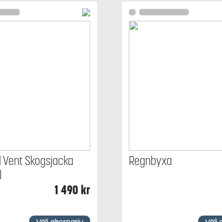
l Vent Skogsjacka
Regnbyxa
)
1 490
kr
Den
här