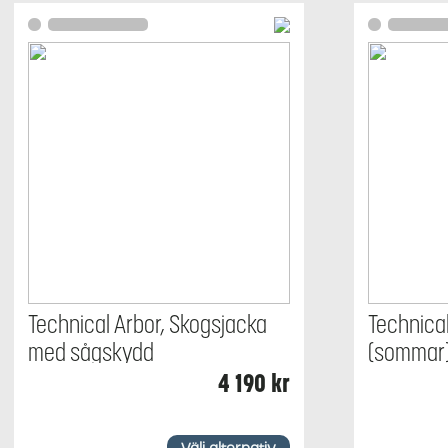
Technical Arbor, Skogsjacka
Technica
med sågskydd
(sommar
4 190
kr
Den
Den
här
här