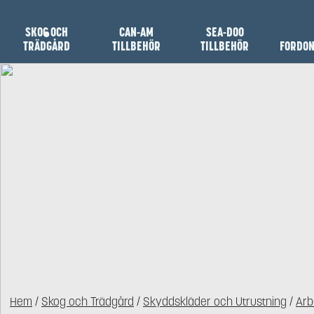
SKOG OCH
CAN-AM
SEA-DOO
TRÄDGÅRD
TILLBEHÖR
TILLBEHÖR
FORDO
Hem
/
Skog och Trädgård
/
Skyddskläder och Utrustning
/
Arb