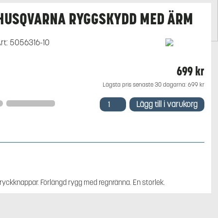
HUSQVARNA RYGGSKYDD MED ÄRM
rt:
5056316-10
699
kr
Lägsta pris senaste 30 dagarna:
699
kr
Husqvarna
Lägg till i varukorg
Ryggskydd
med
ärm
mängd
ryckknappar. Förlängd rygg med regnränna. En storlek.