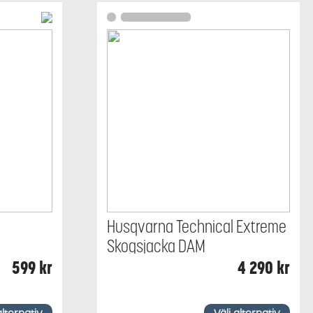
Husqvarna Technical Extreme
Skogsjacka DAM
599
kr
4 290
kr
Den
här