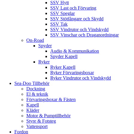
SSV Hytt
SSV Last och Förvaring
SSV Speglar
SSV Stötfångare och Skydd
SSV Tak
SSV Vindrutor och Vindskydd
SSV Vinschar och Draganordningar
On-Road
Spyder
Audio & Kommunikation
Spyder Kapell
Ryker
Ryker Kapell
Ryker Förvaringsboxar
Ryker Vindrutor och Vindskydd
Sea-Doo Tillbehör
Dockning
El & teknik
Förvaringsboxar & Fästen
Kapell
Kläder
Motor & Pumptillbehör
Styre & Fotsteg
Vattensport
Fordon