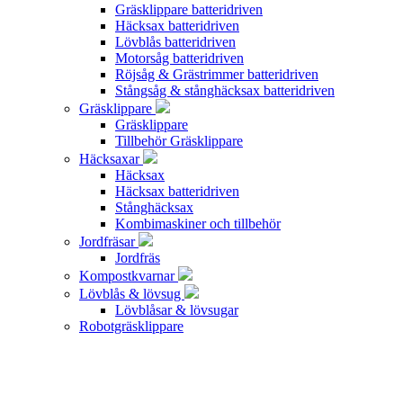
Gräsklippare batteridriven
Häcksax batteridriven
Lövblås batteridriven
Motorsåg batteridriven
Röjsåg & Grästrimmer batteridriven
Stångsåg & stånghäcksax batteridriven
Gräsklippare
Gräsklippare
Tillbehör Gräsklippare
Häcksaxar
Häcksax
Häcksax batteridriven
Stånghäcksax
Kombimaskiner och tillbehör
Jordfräsar
Jordfräs
Kompostkvarnar
Lövblås & lövsug
Lövblåsar & lövsugar
Robotgräsklippare