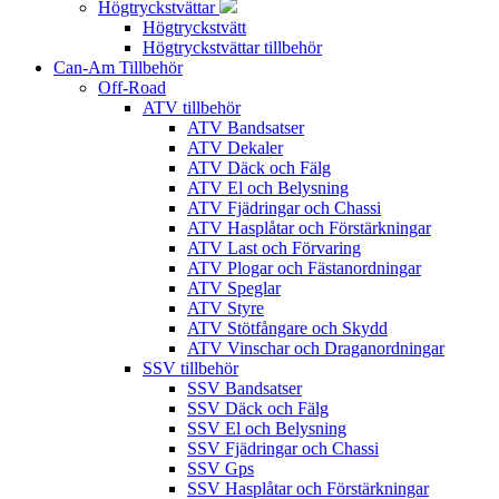
Högtryckstvättar
Högtryckstvätt
Högtryckstvättar tillbehör
Can-Am Tillbehör
Off-Road
ATV tillbehör
ATV Bandsatser
ATV Dekaler
ATV Däck och Fälg
ATV El och Belysning
ATV Fjädringar och Chassi
ATV Hasplåtar och Förstärkningar
ATV Last och Förvaring
ATV Plogar och Fästanordningar
ATV Speglar
ATV Styre
ATV Stötfångare och Skydd
ATV Vinschar och Draganordningar
SSV tillbehör
SSV Bandsatser
SSV Däck och Fälg
SSV El och Belysning
SSV Fjädringar och Chassi
SSV Gps
SSV Hasplåtar och Förstärkningar