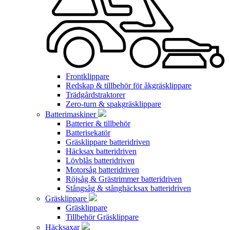
Frontklippare
Redskap & tillbehör för åkgräsklippare
Trädgårdstraktorer
Zero-turn & spakgräsklippare
Batterimaskiner
Batterier & tillbehör
Batterisekatör
Gräsklippare batteridriven
Häcksax batteridriven
Lövblås batteridriven
Motorsåg batteridriven
Röjsåg & Grästrimmer batteridriven
Stångsåg & stånghäcksax batteridriven
Gräsklippare
Gräsklippare
Tillbehör Gräsklippare
Häcksaxar