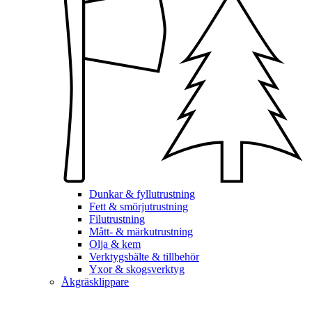
Dunkar & fyllutrustning
Fett & smörjutrustning
Filutrustning
Mått- & märkutrustning
Olja & kem
Verktygsbälte & tillbehör
Yxor & skogsverktyg
Åkgräsklippare