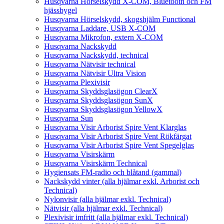
Husqvarna Hörselskydd X-COM, Bluetooth och FM
hjässbygel
Husqvarna Hörselskydd, skogshjälm Functional
Husqvarna Laddare, USB X-COM
Husqvarna Mikrofon, extern X-COM
Husqvarna Nackskydd
Husqvarna Nackskydd, technical
Husqvarna Nätvisir technical
Husqvarna Nätvisir Ultra Vision
Husqvarna Plexivisir
Husqvarna Skyddsglasögon ClearX
Husqvarna Skyddsglasögon SunX
Husqvarna Skyddsglasögon YellowX
Husqvarna Sun
Husqvarna Visir Arborist Spire Vent Klarglas
Husqvarna Visir Arborist Spire Vent Rökfärgat
Husqvarna Visir Arborist Spire Vent Spegelglas
Husqvarna Visirskärm
Husqvarna Visirskärm Technical
Hygiensats FM-radio och blåtand (gammal)
Nackskydd vinter (alla hjälmar exkl. Arborist och
Technical)
Nylonvisir (alla hjälmar exkl. Technical)
Nätvisir (alla hjälmar exkl. Technical)
Plexivisir imfritt (alla hjälmar exkl. Technical)