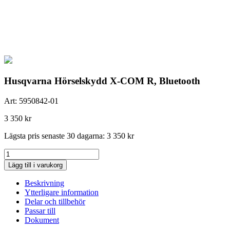
Husqvarna Hörselskydd X-COM R, Bluetooth
Art:
5950842-01
3 350
kr
Lägsta pris senaste 30 dagarna:
3 350
kr
Husqvarna
Hörselskydd
Lägg till i varukorg
X-
COM
Beskrivning
R,
Ytterligare information
Bluetooth
Delar och tillbehör
mängd
Passar till
Dokument