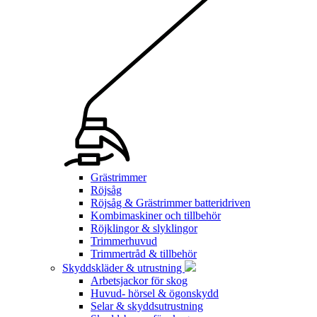
Grästrimmer
Röjsåg
Röjsåg & Grästrimmer batteridriven
Kombimaskiner och tillbehör
Röjklingor & slyklingor
Trimmerhuvud
Trimmertråd & tillbehör
Skyddskläder & utrustning
Arbetsjackor för skog
Huvud- hörsel & ögonskydd
Selar & skyddsutrustning