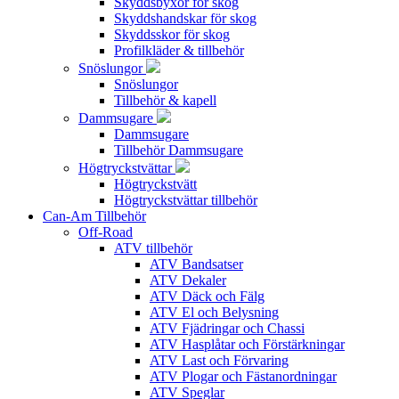
Skyddsbyxor för skog
Skyddshandskar för skog
Skyddsskor för skog
Profilkläder & tillbehör
Snöslungor
Snöslungor
Tillbehör & kapell
Dammsugare
Dammsugare
Tillbehör Dammsugare
Högtryckstvättar
Högtryckstvätt
Högtryckstvättar tillbehör
Can-Am Tillbehör
Off-Road
ATV tillbehör
ATV Bandsatser
ATV Dekaler
ATV Däck och Fälg
ATV El och Belysning
ATV Fjädringar och Chassi
ATV Hasplåtar och Förstärkningar
ATV Last och Förvaring
ATV Plogar och Fästanordningar
ATV Speglar