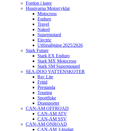
Fordon i lager
Husqvarna Motorcyklar
Motocross
Enduro
Travel
Naked
Supermotard
Electric
Utförsäljning 2025/2026
Stark Future
Stark EX Enduro
Stark MX Motocross
Stark SM Supermotard
SEA-DOO VATTENSKOTER
Rec Lite
Fritid
Prestanda
Touring
Sportfiske
Dragsporter
CAN-AM OFFROAD
CAN-AM ATV
CAN-AM SSV
CAN-AM ONROAD
CAN-AM 3-hjuligt