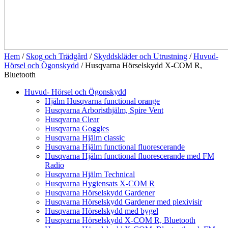
Hem
/
Skog och Trädgård
/
Skyddskläder och Utrustning
/
Huvud-
Hörsel och Ögonskydd
/ Husqvarna Hörselskydd X-COM R,
Bluetooth
Huvud- Hörsel och Ögonskydd
Hjälm Husqvarna functional orange
Husqvarna Arboristhjälm, Spire Vent
Husqvarna Clear
Husqvarna Goggles
Husqvarna Hjälm classic
Husqvarna Hjälm functional fluorescerande
Husqvarna Hjälm functional fluorescerande med FM
Radio
Husqvarna Hjälm Technical
Husqvarna Hygiensats X-COM R
Husqvarna Hörselskydd Gardener
Husqvarna Hörselskydd Gardener med plexivisir
Husqvarna Hörselskydd med bygel
Husqvarna Hörselskydd X-COM R, Bluetooth