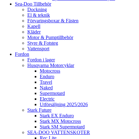
Sea-Doo Tillbehör
Dockning
El & teknik
Förvaringsboxar & Fästen
Kapell
Kläder
Motor & Pumptillbehör
Styre & Fotsteg
Vattensport
Fordon
Fordon i lager
Husqvarna Motorcyklar
Motocross
Enduro
Travel
Naked
Supermotard
Electric
Utförsäljning 2025/2026
Stark Future
Stark EX Enduro
Stark MX Motocross
Stark SM Supermotard
SEA-DOO VATTENSKOTER
Rec Lite