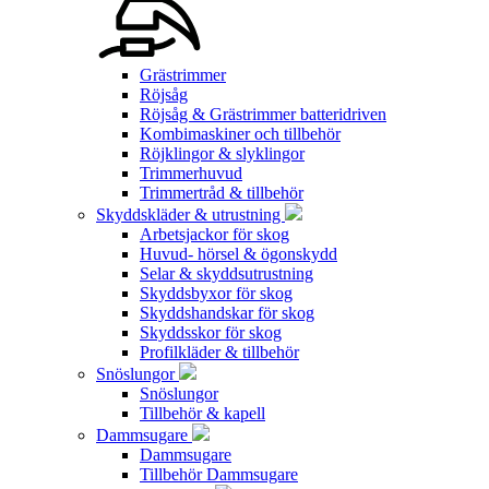
Grästrimmer
Röjsåg
Röjsåg & Grästrimmer batteridriven
Kombimaskiner och tillbehör
Röjklingor & slyklingor
Trimmerhuvud
Trimmertråd & tillbehör
Skyddskläder & utrustning
Arbetsjackor för skog
Huvud- hörsel & ögonskydd
Selar & skyddsutrustning
Skyddsbyxor för skog
Skyddshandskar för skog
Skyddsskor för skog
Profilkläder & tillbehör
Snöslungor
Snöslungor
Tillbehör & kapell
Dammsugare
Dammsugare
Tillbehör Dammsugare