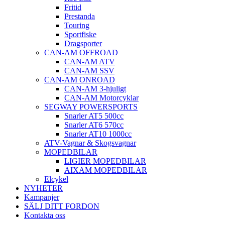
Fritid
Prestanda
Touring
Sportfiske
Dragsporter
CAN-AM OFFROAD
CAN-AM ATV
CAN-AM SSV
CAN-AM ONROAD
CAN-AM 3-hjuligt
CAN-AM Motorcyklar
SEGWAY POWERSPORTS
Snarler AT5 500cc
Snarler AT6 570cc
Snarler AT10 1000cc
ATV-Vagnar & Skogsvagnar
MOPEDBILAR
LIGIER MOPEDBILAR
AIXAM MOPEDBILAR
Elcykel
NYHETER
Kampanjer
SÄLJ DITT FORDON
Kontakta oss