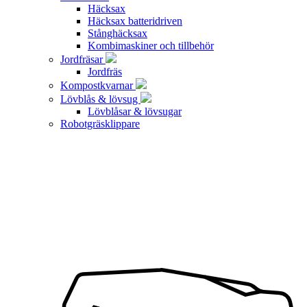
Häcksax
Häcksax batteridriven
Stånghäcksax
Kombimaskiner och tillbehör
Jordfräsar
Jordfräs
Kompostkvarnar
Lövblås & lövsug
Lövblåsar & lövsugar
Robotgräsklippare