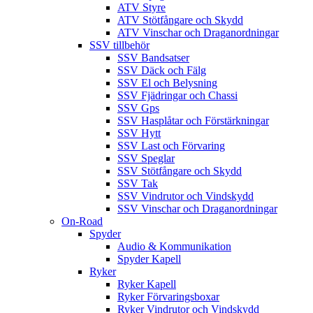
ATV Styre
ATV Stötfångare och Skydd
ATV Vinschar och Draganordningar
SSV tillbehör
SSV Bandsatser
SSV Däck och Fälg
SSV El och Belysning
SSV Fjädringar och Chassi
SSV Gps
SSV Hasplåtar och Förstärkningar
SSV Hytt
SSV Last och Förvaring
SSV Speglar
SSV Stötfångare och Skydd
SSV Tak
SSV Vindrutor och Vindskydd
SSV Vinschar och Draganordningar
On-Road
Spyder
Audio & Kommunikation
Spyder Kapell
Ryker
Ryker Kapell
Ryker Förvaringsboxar
Ryker Vindrutor och Vindskydd