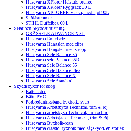
Husqvarna XPlorer Halstub, orange
Husqvarna XPlorer Ryggsäck 30 L
Husqvarna XPLORER Väska, med hjul 90L
Snölåsremmar
STIHL Duffelbag 60 L
Selar och Skyddsutrustning
GRÄSSELE ADVANCE XXL
Husqvarna Enkelsele
Husqvarna Hängslen med clips
Husqvarna Hängslen med stropp
Husqvarna Sele Balance 35
Husqvarna sele Balance 35B
Husqvarna Sele Balance 55
Husqvarna Sele Balance Flex
Husqvarna Sele Balance X
Husqvarna Sele Standard
Skyddsbyxor för skog
Bälte läder
Bälte PVC
Förbreddningsband byxholk, svart
Husqvarna Arbetsbyxa Technical, trim & röj
Husqvarna arbetsbyxa Technical, trim och röj
Husqvarna Arbetsjacka Technical, trim & röj
Husqvarna Byxholk-regn
Husqvarna classic Byxholk med sågskydd, en storlek