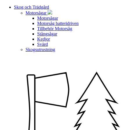
Skog och Trädgård
Motorsågar
Motorsågar
Motorsåg batteridriven
Tillbehör Motorsåg
Stångsågar
Kedjor
Svärd
Skogsutrustning