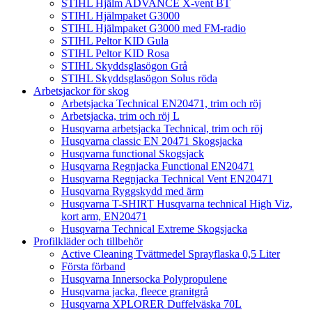
STIHL Hjälm ADVANCE X-vent BT
STIHL Hjälmpaket G3000
STIHL Hjälmpaket G3000 med FM-radio
STIHL Peltor KID Gula
STIHL Peltor KID Rosa
STIHL Skyddsglasögon Grå
STIHL Skyddsglasögon Solus röda
Arbetsjackor för skog
Arbetsjacka Technical EN20471, trim och röj
Arbetsjacka, trim och röj L
Husqvarna arbetsjacka Technical, trim och röj
Husqvarna classic EN 20471 Skogsjacka
Husqvarna functional Skogsjack
Husqvarna Regnjacka Functional EN20471
Husqvarna Regnjacka Technical Vent EN20471
Husqvarna Ryggskydd med ärm
Husqvarna T-SHIRT Husqvarna technical High Viz,
kort arm, EN20471
Husqvarna Technical Extreme Skogsjacka
Profilkläder och tillbehör
Active Cleaning Tvättmedel Sprayflaska 0,5 Liter
Första förband
Husqvarna Innersocka Polypropulene
Husqvarna jacka, fleece granitgrå
Husqvarna XPLORER Duffelväska 70L