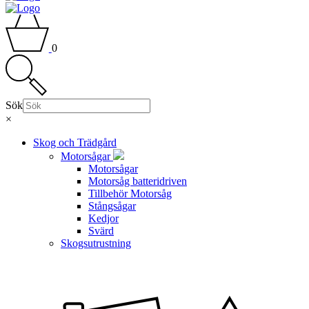
0
Sök
×
Skog och Trädgård
Motorsågar
Motorsågar
Motorsåg batteridriven
Tillbehör Motorsåg
Stångsågar
Kedjor
Svärd
Skogsutrustning