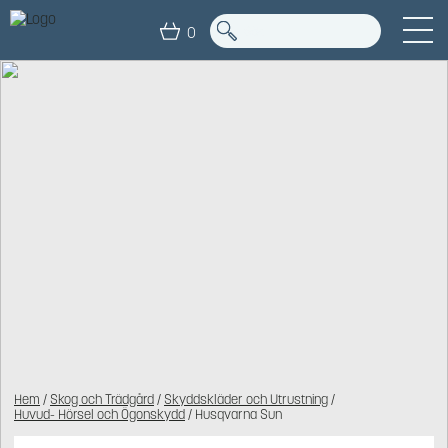
0
Hem
/
Skog och Trädgård
/
Skyddskläder och Utrustning
/
Huvud- Hörsel och Ögonskydd
/ Husqvarna Sun