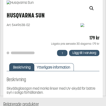
HUSQVARNA SUN
Art:
5449638-02
179
kr
Lägsta pris senaste 30 dagarna:
179
kr
Husqvarna
Lägg till i varukorg
Sun
mängd
Beskrivning
Ytterligare information
Beskrivning
Skyddsglasögon med mörka linser med UV-skydd för bättre
syn i soliga förhållanden.
Relaterade produkter