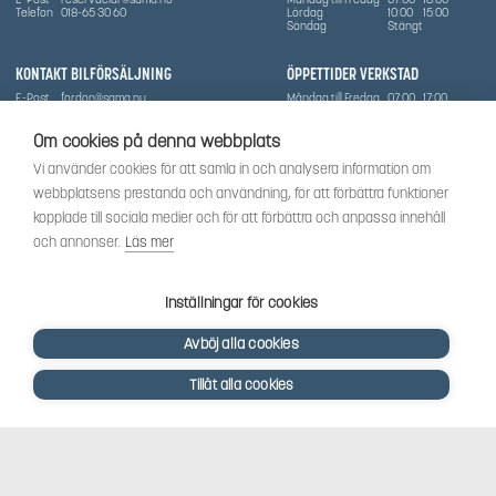
Telefon
018-65 30 60
Lördag
10:00
15:00
Söndag
Stängt
KONTAKT BILFÖRSÄLJNING
ÖPPETTIDER VERKSTAD
E-Post
fordon@sama.nu
Måndag till Fredag
07:00
17:00
Telefon
0702836416
Lördag
Stängt
Söndag
Stängt
Om cookies på denna webbplats
OM SÅMA
Vi använder cookies för att samla in och analysera information om
Vi har sedan 1970-talet levererat skog-och trädgårdsprodukter till Uppsala med omnejd. Vi
webbplatsens prestanda och användning, för att förbättra funktioner
har idag även ett brett utbud av dessa produkter samt BRP:s produktsortiment, gällande
Can-Am, Sea-Doo.
kopplade till sociala medier och för att förbättra och anpassa innehåll
Vi är certifierad serviceverkstad.
och annonser.
Läs mer
SOCIALT
Följ oss för att få de senaste uppdateringarna, nyheter och spännande innehåll.
Inställningar för cookies
Avböj alla cookies
Tillåt alla cookies