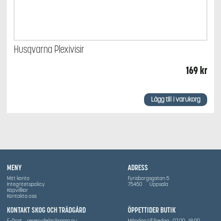
Husqvarna Plexivisir
169
kr
Lägg till i varukorg
MENY
ADRESS
Mitt konto
Fyrisborgsgatan 5
Integritetspolicy
75450
Uppsala
Köpvillkor
Kontakta oss
KONTAKT SKOG OCH TRÄDGÅRD
ÖPPETTIDER BUTIK
E-Post
reservdelar@sama.nu
Måndag till Fredag
07:00
18:00