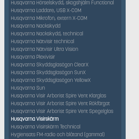
Husqvarna Hörselskydd, skogshjälm Functional
Husqvarna Laddare, USB X-COM
Husqvarna Mikrofon, extern X-COM
Husqvarna Nackskydd
Husqvarna Nackskydd, technical
Husqvarna Nätvisir technical
Husqvarna Nätvisir Ultra Vision
Husqvarna Plexivisir
Husqvarna Skyddsglasögon ClearX
Husqvarna Skyddsglasögon SunX
Husqvarna Skyddsglasögon YellowX
Husqvarna Sun
Husqvarna Visir Arborist Spire Vent Klarglas
Husqvarna Visir Arborist Spire Vent Rökfärgat
Husqvarna Visir Arborist Spire Vent Spegelglas
Husqvarna Visirskärm
Husqvarna Visirskärm Technical
Hygiensats FM-radio och blåtand (gammal)