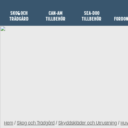
SKOG OCH
CAN-AM
SEA-DOO
TRÄDGÅRD
TILLBEHÖR
TILLBEHÖR
FORDO
Hem
/
Skog och Trädgård
/
Skyddskläder och Utrustning
/
Huv