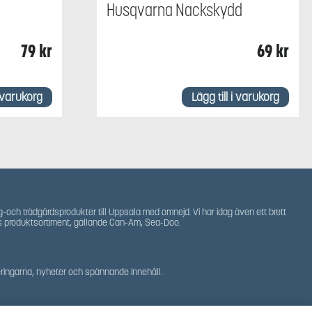
m
Husqvarna Nackskydd
79
kr
69
kr
i varukorg
Lägg till i varukorg
g-och trädgårdsprodukter till Uppsala med omnejd. Vi har idag även ett brett
s produktsortiment, gällande Can-Am, Sea-Doo.
teringarna, nyheter och spännande innehåll.