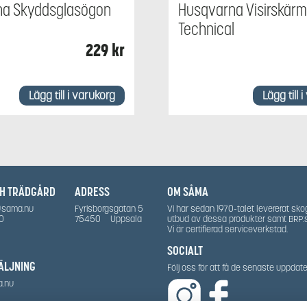
na Skyddsglasögon
Husqvarna Visirskär
Technical
229
kr
Lägg till i varukorg
Lägg till 
CH TRÄDGÅRD
ADRESS
OM SÅMA
@sama.nu
Fyrisborgsgatan 5
Vi har sedan 1970-talet levererat sko
0
75450
Uppsala
utbud av dessa produkter samt BRP:
Vi är certifierad serviceverkstad.
SOCIALT
ÄLJNING
Följ oss för att få de senaste uppda
a.nu