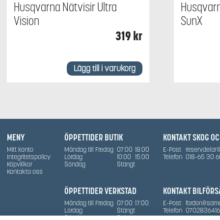
Husqvarna Nätvisir Ultra
Husqvar
Vision
SunX
319
kr
Lägg till i varukorg
MENY
ÖPPETTIDER BUTIK
KONTAKT SKOG O
Mitt konto
Måndag till Fredag
07:00
18:00
E-Post
reservdelar
Integritetspolicy
Lördag
10:00
15:00
Telefon
018-65 30 6
Köpvillkor
Söndag
Stängt
Kontakta oss
ÖPPETTIDER VERKSTAD
KONTAKT BILFÖRS
Måndag till Fredag
07:00
17:00
E-Post
fordon@sam
Lördag
Stängt
Telefon
0702836416
Söndag
Stängt