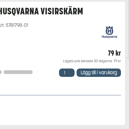
HUSQVARNA VISIRSKÄRM
rt:
5781798-01
79
kr
Lägsta pris senaste 30 dagarna:
79
kr
Husqvarna
Lägg till i varukorg
Visirskärm
mängd