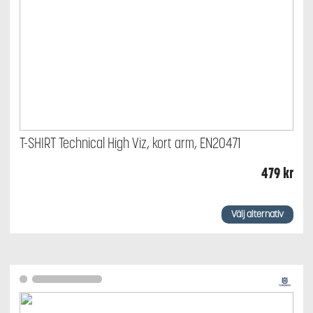
T-SHIRT Technical High Viz, kort arm, EN20471
479
kr
Den
här
Välj alternativ
produkten
har
flera
varianter.
De
olika
alternativen
kan