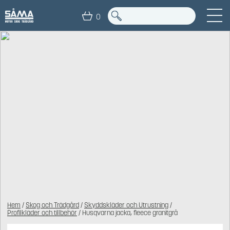
0
Hem
/
Skog och Trädgård
/
Skyddskläder och Utrustning
/
Profilkläder och tillbehör
/ Husqvarna jacka, fleece granitgrå