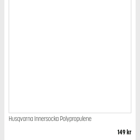
väljas
på
produktsidan
Husqvarna Innersocka Polypropulene
149
kr