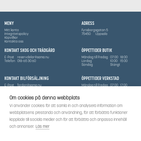
MENY
ADRESS
Mitt konto
Fyrisborgsgatan 5
Integritetspolicy
75450
Uppsala
Köpvillkor
Kontakta oss
KONTAKT SKOG OCH TRÄDGÅRD
ÖPPETTIDER BUTIK
E-Post
reservdelar@sama.nu
Måndag till Fredag
07:00
18:00
Telefon
018-65 30 60
Lördag
10:00
15:00
Söndag
Stängt
KONTAKT BILFÖRSÄLJNING
ÖPPETTIDER VERKSTAD
E-Post
fordon@sama.nu
Måndag till Fredag
07:00
17:00
Telefon
0702836416
Lördag
Stängt
Söndag
Stängt
Om cookies på denna webbplats
OM SÅMA
Vi använder cookies för att samla in och analysera information om
Vi har sedan 1970-talet levererat skog-och trädgårdsprodukter till Uppsala med omnejd. Vi
webbplatsens prestanda och användning, för att förbättra funktioner
har idag även ett brett utbud av dessa produkter samt BRP:s produktsortiment, gällande
Can-Am, Sea-Doo.
kopplade till sociala medier och för att förbättra och anpassa innehåll
Vi är certifierad serviceverkstad.
och annonser.
Läs mer
SOCIALT
Följ oss för att få de senaste uppdateringarna, nyheter och spännande innehåll.