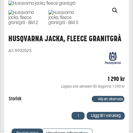
HUSQVARNA JACKA, FLEECE GRANITGRÅ
Art:
5932523
1 290
kr
Lägsta pris senaste 30 dagarna:
1 290
kr
Storlek
Husqvarna
Lägg till i varukorg
jacka,
fleece
granitgrå