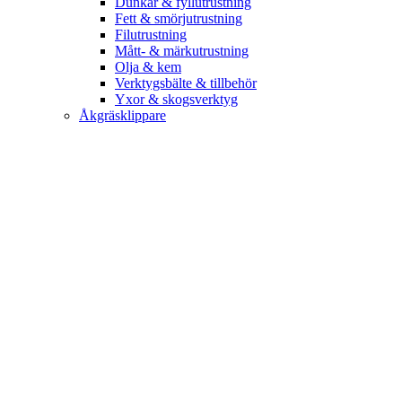
Dunkar & fyllutrustning
Fett & smörjutrustning
Filutrustning
Mått- & märkutrustning
Olja & kem
Verktygsbälte & tillbehör
Yxor & skogsverktyg
Åkgräsklippare