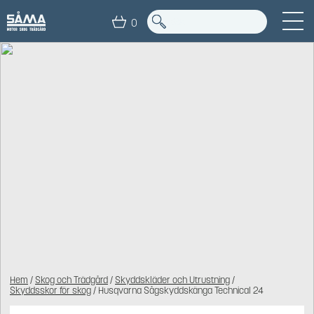
0
Hem
/
Skog och Trädgård
/
Skyddskläder och Utrustning
/
Skyddsskor för skog
/ Husqvarna Sågskyddskänga Technical 24