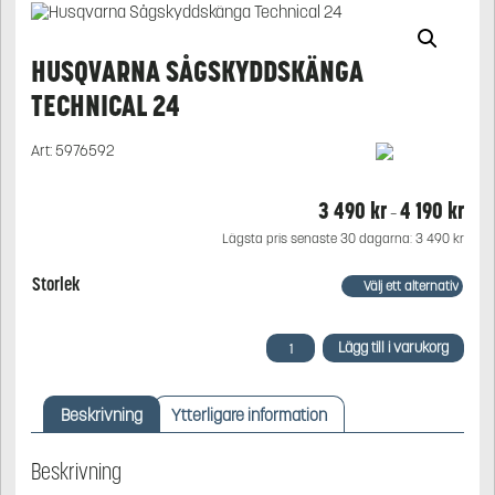
HUSQVARNA SÅGSKYDDSKÄNGA
TECHNICAL 24
Art:
5976592
3 490
kr
4 190
kr
Prisi
–
3
Lägsta pris senaste 30 dagarna:
3 490
kr
490 
till
Storlek
4
190 
Husqvarna
Lägg till i varukorg
Sågskyddskänga
Technical
24
Beskrivning
Ytterligare information
mängd
Beskrivning