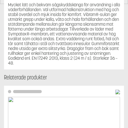
Mycket lätt och bekväm sågskyddskänga för användning i alla
väderförhållanden. Väl utformad hälkonstruktion med hög och
stabil överdel och mjuk insida för komfort. Vibram®-sulan ger
utmärkt grepp under kalla, våta och hala förhållanden och den
stötdämpande mellansulan gör kängorna skonsamma mot
fötterna under långa arbetsdagar. Tillverkade av läder med
Sympatex®-membran, ett vattenavvisande material av hög
kvalitet som också andas. Extra vaddering runt fotled, häl och
tår samt tåhätta i stål och tvättbara innesulor. Gummiförstärkt
nedre utsida ger extra slitstyrka. Dragöglor fram och bak samt
rullhakar ger enkel hantering och justering av snörningen.
Godkänd enl. EN 17249: 2013, klass 2 (24 m / s). Storlekar 36 –
48.
Relaterade produkter