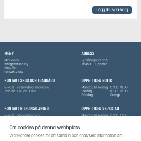
Lägg till i varukorg
MENY
ADRESS
Mitt konto
Fyrisborgsgatan 5
Integritetspolicy
75450
Uppsala
Köpvillkor
Kontakta oss
KONTAKT SKOG OCH TRÄDGÅRD
ÖPPETTIDER BUTIK
E-Post
reservdelar@sama.nu
Måndag till Fredag
07:00
18:00
Telefon
018-65 30 60
Lördag
10:00
15:00
Söndag
Stängt
KONTAKT BILFÖRSÄLJNING
ÖPPETTIDER VERKSTAD
E-Post
fordon@sama.nu
Måndag till Fredag
07:00
17:00
Telefon
0702836416
Lördag
Stängt
Söndag
Stängt
Om cookies på denna webbplats
OM SÅMA
Vi använder cookies för att samla in och analysera information om
Vi har sedan 1970-talet levererat skog-och trädgårdsprodukter till Uppsala med omnejd. Vi