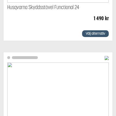
Husqvarna Skyddsstövel Functional 24
1 490
kr
Den
här
Välj alternativ
produkten
har
flera
varianter.
De
olika
alternativen
kan
väljas
på
produktsidan