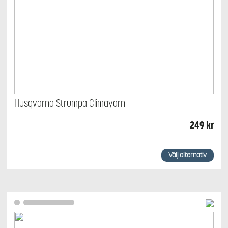
Husqvarna Strumpa Climayarn
249
kr
Den
här
Välj alternativ
produkten
har
flera
varianter.
De
olika
alternativen
kan