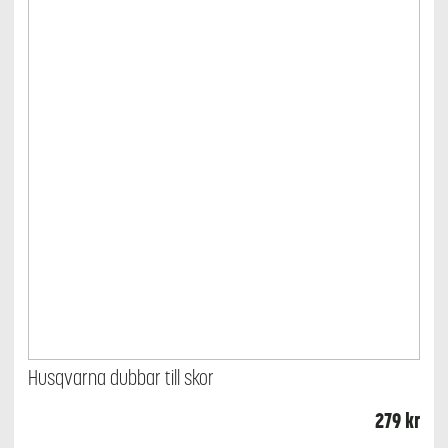
väljas
på
produktsidan
Husqvarna dubbar till skor
279
kr