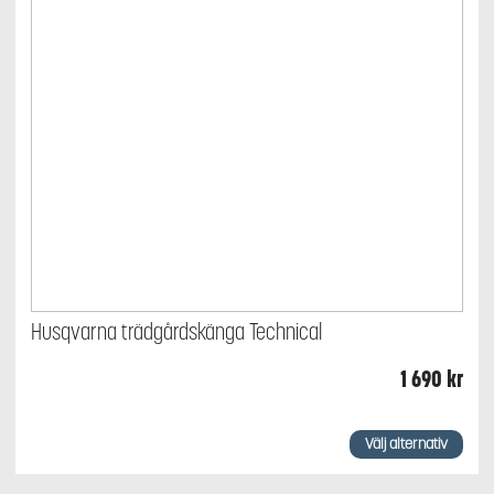
Husqvarna trädgårdskänga Technical
1 690
kr
Den
här
Välj alternativ
produkten
har