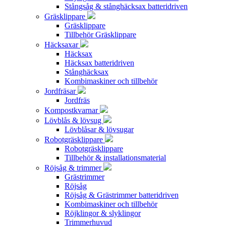
Stångsåg & stånghäcksax batteridriven
Gräsklippare
Gräsklippare
Tillbehör Gräsklippare
Häcksaxar
Häcksax
Häcksax batteridriven
Stånghäcksax
Kombimaskiner och tillbehör
Jordfräsar
Jordfräs
Kompostkvarnar
Lövblås & lövsug
Lövblåsar & lövsugar
Robotgräsklippare
Robotgräsklippare
Tillbehör & installationsmaterial
Röjsåg & trimmer
Grästrimmer
Röjsåg
Röjsåg & Grästrimmer batteridriven
Kombimaskiner och tillbehör
Röjklingor & slyklingor
Trimmerhuvud