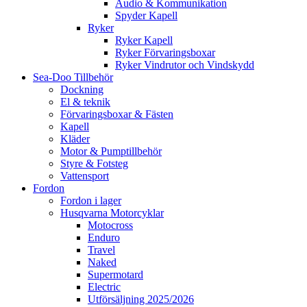
Audio & Kommunikation
Spyder Kapell
Ryker
Ryker Kapell
Ryker Förvaringsboxar
Ryker Vindrutor och Vindskydd
Sea-Doo Tillbehör
Dockning
El & teknik
Förvaringsboxar & Fästen
Kapell
Kläder
Motor & Pumptillbehör
Styre & Fotsteg
Vattensport
Fordon
Fordon i lager
Husqvarna Motorcyklar
Motocross
Enduro
Travel
Naked
Supermotard
Electric
Utförsäljning 2025/2026