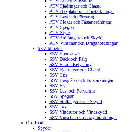
ATV El och Belysning
ATV Fjädringar och Chassi
ATV Hasplåtar och Förstärkningar
ATV Last och Förvaring
ATV Plogar och Fästanordningar
ATV Speglar
ATV Styre
ATV Stötfångare och Skydd
ATV Vinschar och Draganordningar
SSV tillbehör
SSV Bandsatser
SSV Däck och Fälg
SSV El och Belysning
SSV Fjädringar och Chassi
SSV Gps
SSV Hasplåtar och Förstärkningar
SSV Hytt
SSV Last och Förvaring
SSV Speglar
SSV Stötfångare och Skydd
SSV Tak
SSV Vindrutor och Vindskydd
SSV Vinschar och Draganordningar
On-Road
Spyder