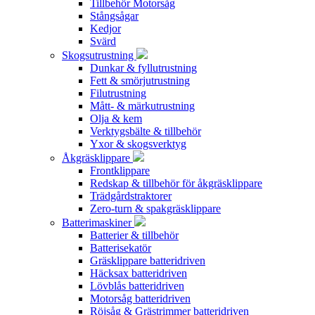
Tillbehör Motorsåg
Stångsågar
Kedjor
Svärd
Skogsutrustning
Dunkar & fyllutrustning
Fett & smörjutrustning
Filutrustning
Mått- & märkutrustning
Olja & kem
Verktygsbälte & tillbehör
Yxor & skogsverktyg
Åkgräsklippare
Frontklippare
Redskap & tillbehör för åkgräsklippare
Trädgårdstraktorer
Zero-turn & spakgräsklippare
Batterimaskiner
Batterier & tillbehör
Batterisekatör
Gräsklippare batteridriven
Häcksax batteridriven
Lövblås batteridriven
Motorsåg batteridriven
Röjsåg & Grästrimmer batteridriven