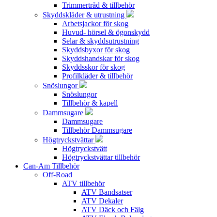
Trimmertråd & tillbehör
Skyddskläder & utrustning
Arbetsjackor för skog
Huvud- hörsel & ögonskydd
Selar & skyddsutrustning
Skyddsbyxor för skog
Skyddshandskar för skog
Skyddsskor för skog
Profilkläder & tillbehör
Snöslungor
Snöslungor
Tillbehör & kapell
Dammsugare
Dammsugare
Tillbehör Dammsugare
Högtryckstvättar
Högtryckstvätt
Högtryckstvättar tillbehör
Can-Am Tillbehör
Off-Road
ATV tillbehör
ATV Bandsatser
ATV Dekaler
ATV Däck och Fälg