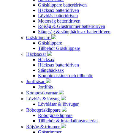
Gräsklippare batteridriven
Häcksax batteridriven
Lövblås batteridriven
Motorsåg batteridriven
Röjsåg & Grästrimmer batteridriven
Stångsåg & stånghäcksax batteridriven
Gräsklippare
Gräsklippare
Tillbehör Gräsklippare
Häcksaxar
Häcksax
Häcksax batteridriven
Stånghäcksax
Kombimaskiner och tillbehör
Jordfräsar
Jordfräs
Kompostkvarnar
Lövblås & lövsug
Lövblåsar & lövsugar
Robotgräsklippare
Robotgräsklippare
Tillbehör & installationsmaterial
Röjsåg & trimmer
Grästrimmer