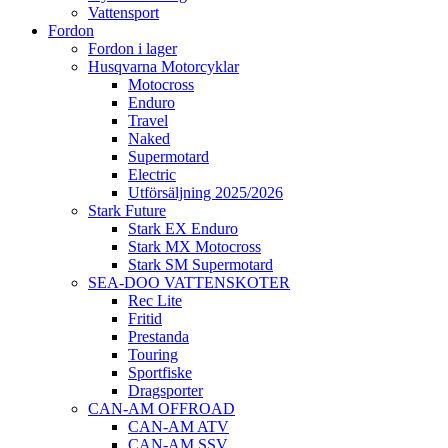
Vattensport
Fordon
Fordon i lager
Husqvarna Motorcyklar
Motocross
Enduro
Travel
Naked
Supermotard
Electric
Utförsäljning 2025/2026
Stark Future
Stark EX Enduro
Stark MX Motocross
Stark SM Supermotard
SEA-DOO VATTENSKOTER
Rec Lite
Fritid
Prestanda
Touring
Sportfiske
Dragsporter
CAN-AM OFFROAD
CAN-AM ATV
CAN-AM SSV