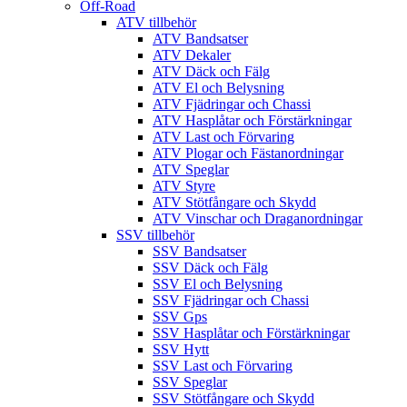
Off-Road
ATV tillbehör
ATV Bandsatser
ATV Dekaler
ATV Däck och Fälg
ATV El och Belysning
ATV Fjädringar och Chassi
ATV Hasplåtar och Förstärkningar
ATV Last och Förvaring
ATV Plogar och Fästanordningar
ATV Speglar
ATV Styre
ATV Stötfångare och Skydd
ATV Vinschar och Draganordningar
SSV tillbehör
SSV Bandsatser
SSV Däck och Fälg
SSV El och Belysning
SSV Fjädringar och Chassi
SSV Gps
SSV Hasplåtar och Förstärkningar
SSV Hytt
SSV Last och Förvaring
SSV Speglar
SSV Stötfångare och Skydd