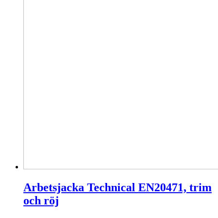
på
produktsidan
Arbetsjacka Technical EN20471, trim
och röj