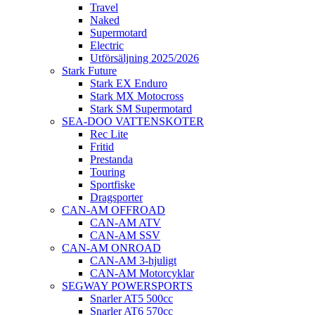
Travel
Naked
Supermotard
Electric
Utförsäljning 2025/2026
Stark Future
Stark EX Enduro
Stark MX Motocross
Stark SM Supermotard
SEA-DOO VATTENSKOTER
Rec Lite
Fritid
Prestanda
Touring
Sportfiske
Dragsporter
CAN-AM OFFROAD
CAN-AM ATV
CAN-AM SSV
CAN-AM ONROAD
CAN-AM 3-hjuligt
CAN-AM Motorcyklar
SEGWAY POWERSPORTS
Snarler AT5 500cc
Snarler AT6 570cc