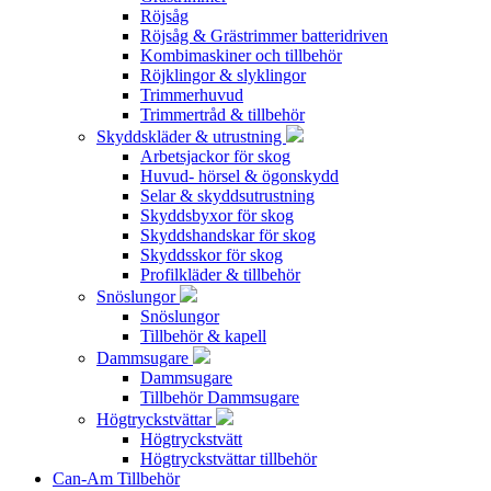
Röjsåg
Röjsåg & Grästrimmer batteridriven
Kombimaskiner och tillbehör
Röjklingor & slyklingor
Trimmerhuvud
Trimmertråd & tillbehör
Skyddskläder & utrustning
Arbetsjackor för skog
Huvud- hörsel & ögonskydd
Selar & skyddsutrustning
Skyddsbyxor för skog
Skyddshandskar för skog
Skyddsskor för skog
Profilkläder & tillbehör
Snöslungor
Snöslungor
Tillbehör & kapell
Dammsugare
Dammsugare
Tillbehör Dammsugare
Högtryckstvättar
Högtryckstvätt
Högtryckstvättar tillbehör
Can-Am Tillbehör