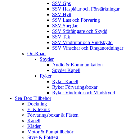
SSV Gps
SSV Hasplåtar och Förstärkningar
SSV Hytt
SSV Last och Förvaring
SSV Speglar
SSV Stötfångare och Skydd
SSV Tak
SSV Vindrutor och Vindskydd
SSV Vinschar och Draganordningar
On-Road
Spyder
Audio & Kommunikation
Spyder Kapell
Ryker
Ryker Kapell
Ryker Förvaringsboxar
Ryker Vindrutor och Vindskydd
Sea-Doo Tillbehör
Dockning
El & teknik
Förvaringsboxar & Fästen
Kapell
Kläder
Motor & Pumptillbehör
Styre & Fotsteg