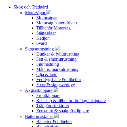
Skog och Trädgård
Motorsågar
Motorsågar
Motorsåg batteridriven
Tillbehör Motorsåg
Stångsågar
Kedjor
Svärd
Skogsutrustning
Dunkar & fyllutrustning
Fett & smörjutrustning
Filutrustning
Mått- & märkutrustning
Olja & kem
Verktygsbälte & tillbehör
Yxor & skogsverktyg
Åkgräsklippare
Frontklippare
Redskap & tillbehör för åkgräsklippare
Trädgårdstraktorer
Zero-turn & spakgräsklippare
Batterimaskiner
Batterier & tillbehör
Batterisekatör