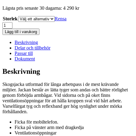
Lägsta pris senaste 30 dagarna:
4 290
kr
Storlek
Rensa
Husqvarna
Technical
Lägg till i varukorg
Extreme
Skogsjacka
Beskrivning
DAM
Delar och tillbehör
mängd
Passar till
Dokument
Beskrivning
Skogsjacka utformad för långa arbetspass i de mest krävande
miljöer. Jackan består av lätta tyger som andas och bättre rörlighet
genom förböjda armbågar. Vid sidorna och på oket finns
ventilationsöppningar för att hålla kroppen sval vid hårt arbete.
Varselfärgat tyg och reflexband ger hög synlighet under mörka
förhållanden.
Ficka för mobiltelefon.
Ficka på vänster arm med dragkedja
Ventilationsöppningar