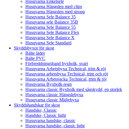
Husqvarna Enkelsele
Husqvarna Hängslen med clips
Husqvarna Hängslen med stropp
Husqvarna Sele Balance 35
Husqvarna sele Balance 35B
Husqvarna Sele Balance 55
Husqvarna Sele Balance Flex
Husqvarna Sele Balance X
Husqvarna Sele Standard
Skyddsbyxor för skog
Bälte läder
Bälte PVC
Förbreddningsband byxholk, svart
Husqvarna Arbetsbyxa Technical, trim & röj
Husqvarna arbetsbyxa Technical, trim och röj
Husqvarna Arbetsjacka Technical, trim & röj
Husqvarna Byxholk-regn
Husqvarna classic Byxholk med sågskydd, en storlek
Husqvarna classic Hängslebyxa
Husqvarna classic Midjebyxa
Skyddshandskar för skog
Handske, Classic
Handske, Classic light
Husqvarna handske, classic
Husqvarna handske, classic light