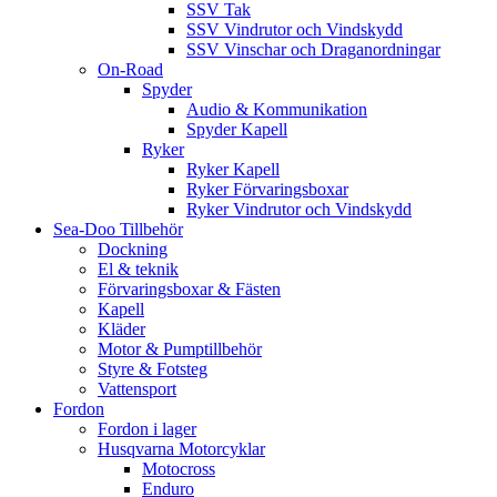
SSV Tak
SSV Vindrutor och Vindskydd
SSV Vinschar och Draganordningar
On-Road
Spyder
Audio & Kommunikation
Spyder Kapell
Ryker
Ryker Kapell
Ryker Förvaringsboxar
Ryker Vindrutor och Vindskydd
Sea-Doo Tillbehör
Dockning
El & teknik
Förvaringsboxar & Fästen
Kapell
Kläder
Motor & Pumptillbehör
Styre & Fotsteg
Vattensport
Fordon
Fordon i lager
Husqvarna Motorcyklar
Motocross
Enduro