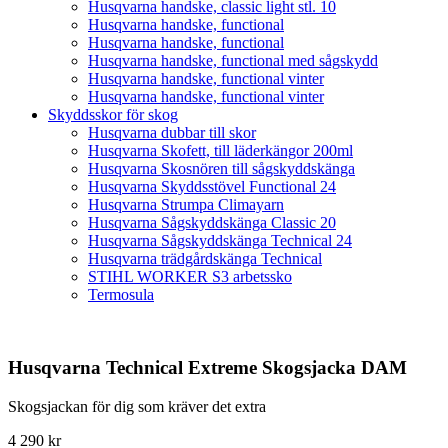
Husqvarna handske, classic light stl. 10
Husqvarna handske, functional
Husqvarna handske, functional
Husqvarna handske, functional med sågskydd
Husqvarna handske, functional vinter
Husqvarna handske, functional vinter
Skyddsskor för skog
Husqvarna dubbar till skor
Husqvarna Skofett, till läderkängor 200ml
Husqvarna Skosnören till sågskyddskänga
Husqvarna Skyddsstövel Functional 24
Husqvarna Strumpa Climayarn
Husqvarna Sågskyddskänga Classic 20
Husqvarna Sågskyddskänga Technical 24
Husqvarna trädgårdskänga Technical
STIHL WORKER S3 arbetssko
Termosula
Husqvarna Technical Extreme Skogsjacka DAM
Skogsjackan för dig som kräver det extra
4 290
kr