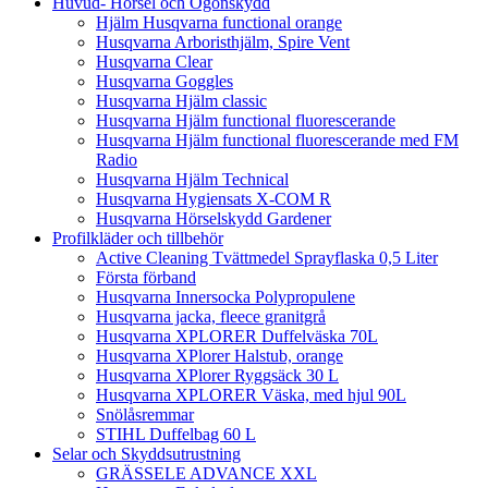
Huvud- Hörsel och Ögonskydd
Hjälm Husqvarna functional orange
Husqvarna Arboristhjälm, Spire Vent
Husqvarna Clear
Husqvarna Goggles
Husqvarna Hjälm classic
Husqvarna Hjälm functional fluorescerande
Husqvarna Hjälm functional fluorescerande med FM
Radio
Husqvarna Hjälm Technical
Husqvarna Hygiensats X-COM R
Husqvarna Hörselskydd Gardener
Profilkläder och tillbehör
Active Cleaning Tvättmedel Sprayflaska 0,5 Liter
Första förband
Husqvarna Innersocka Polypropulene
Husqvarna jacka, fleece granitgrå
Husqvarna XPLORER Duffelväska 70L
Husqvarna XPlorer Halstub, orange
Husqvarna XPlorer Ryggsäck 30 L
Husqvarna XPLORER Väska, med hjul 90L
Snölåsremmar
STIHL Duffelbag 60 L
Selar och Skyddsutrustning
GRÄSSELE ADVANCE XXL