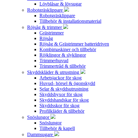
Lövblåsar & lövsugar
Robotgräsklippare
Robotgräsklippare
Tillbehör & installationsmaterial
Röjsåg & trimmer
Grästrimmer
Röjsåg
Röjsåg & Grästrimmer batteridriven
Kombimaskiner och tillbehör
Röjklingor & slyklingor
Trimmerhuvud
Trimmertråd & tillbehör
Skyddskläder & utrustning
Arbetsjackor för skog
Huvud- hörsel & ögonskydd
Selar & skyddsutrustning
Skyddsbyxor för skog
Skyddshandskar för skog
Skyddsskor för skog
Profilkläder & tillbehör
Snöslungor
Snöslungor
Tillbehör & kapell
Dammsugare