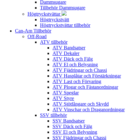
Dammsugare
Tillbehör Dammsugare
Högtryckstvättar
Högtryckstvätt
Högtryckstvättar tillbehör
Can-Am Tillbehör
Off-Road
ATV tillbehör
ATV Bandsatser
ATV Dekaler
ATV Däck och Fälg
ATV El och Belysning
ATV Fjädringar och Chassi
ATV Hasplåtar och Förstärkningar
ATV Last och Förvaring
ATV Plogar och Fästanordningar
ATV Speglar
ATV Styre
ATV Stötfångare och Skydd
ATV Vinschar och Draganordningar
SSV tillbehör
SSV Bandsatser
SSV Däck och Fälg
SSV El och Belysning
SSV Fjädringar och Chassi