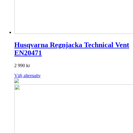
Husqvarna Regnjacka Technical Vent
EN20471
2 990
kr
Den
Välj alternativ
här
produkten
har
flera
varianter.
De
olika
alternativen
kan
väljas