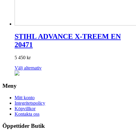
produktsidan
STIHL ADVANCE X-TREEM EN
20471
5 450
kr
Den
Välj alternativ
här
produkten
har
Meny
flera
varianter.
Mitt konto
De
Integritetspolicy
olika
Köpvillkor
alternativen
Kontakta oss
kan
väljas
Öppettider Butik
på
produktsidan