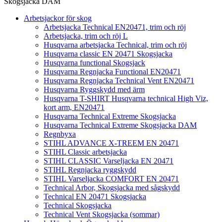
Skogsjacka DAM
Arbetsjackor för skog
Arbetsjacka Technical EN20471, trim och röj
Arbetsjacka, trim och röj L
Husqvarna arbetsjacka Technical, trim och röj
Husqvarna classic EN 20471 Skogsjacka
Husqvarna functional Skogsjack
Husqvarna Regnjacka Functional EN20471
Husqvarna Regnjacka Technical Vent EN20471
Husqvarna Ryggskydd med ärm
Husqvarna T-SHIRT Husqvarna technical High Viz,
kort arm, EN20471
Husqvarna Technical Extreme Skogsjacka
Husqvarna Technical Extreme Skogsjacka DAM
Regnbyxa
STIHL ADVANCE X-TREEM EN 20471
STIHL Classic arbetsjacka
STIHL CLASSIC Varseljacka EN 20471
STIHL Regnjacka ryggskydd
STIHL Varseljacka COMFORT EN 20471
Technical Arbor, Skogsjacka med sågskydd
Technical EN 20471 Skogsjacka
Technical Skogsjacka
Technical Vent Skogsjacka (sommar)