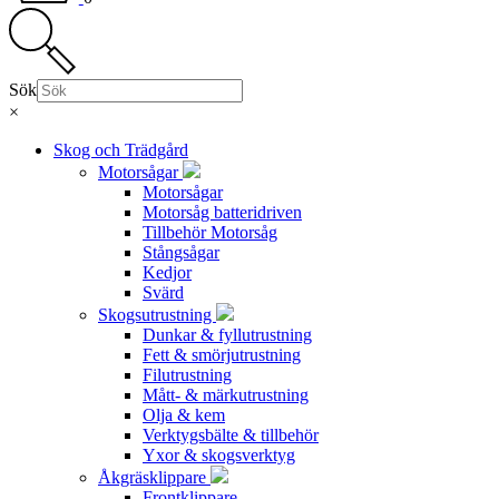
Sök
×
Skog och Trädgård
Motorsågar
Motorsågar
Motorsåg batteridriven
Tillbehör Motorsåg
Stångsågar
Kedjor
Svärd
Skogsutrustning
Dunkar & fyllutrustning
Fett & smörjutrustning
Filutrustning
Mått- & märkutrustning
Olja & kem
Verktygsbälte & tillbehör
Yxor & skogsverktyg
Åkgräsklippare
Frontklippare