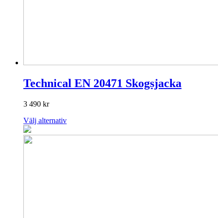
Technical EN 20471 Skogsjacka
3 490
kr
Den
Välj alternativ
här
produkten
har
flera
varianter.
De
olika
alternativen
kan
väljas
på