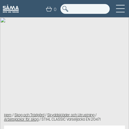
0
Hem
/
Skog och Trädgård
/
Skyddskläder och Utrustning
/
Arbetsjackor för skog
/ STIHL CLASSIC Varseljacka EN 20471