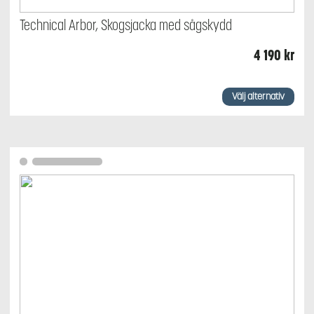
Technical Arbor, Skogsjacka med sågskydd
4 190
kr
Den
här
Välj alternativ
produkten
har
flera
varianter.
De
olika
alternativen
kan
väljas
på
produktsidan