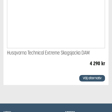
Husqvarna Technical Extreme Skogsjacka DAM
4 290
kr
Den
här
Välj alternativ
produkten
har
flera
varianter.
De
olika
alternativen
kan