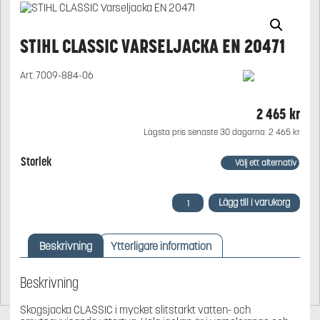
STIHL CLASSIC VARSELJACKA EN 20471
Art:
7009-884-06
2 465
kr
Lägsta pris senaste 30 dagarna:
2 465
kr
Storlek
STIHL
Lägg till i varukorg
CLASSIC
Varseljacka
EN
Beskrivning
Ytterligare information
20471
mängd
Beskrivning
Skogsjacka CLASSIC i mycket slitstarkt vatten- och