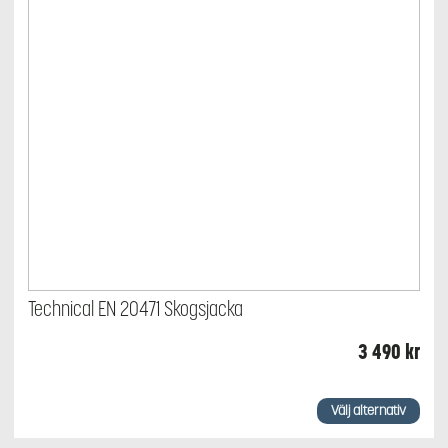
Technical EN 20471 Skogsjacka
3 490
kr
Den
här
Välj alternativ
produkten
har