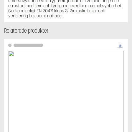
smutsavvisande yttertyg. Hela jackan är i varselorange och
utrustad med flera och tydliga reflexer för maximal synbarhet.
Godkänd enligt EN 20471 klass 3. Praktiska fickor och
ventilering bak samt nätfoder.
Relaterade produkter