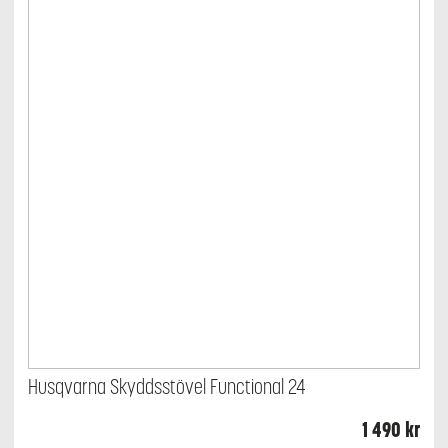
väljas
på
produktsidan
Husqvarna Skyddsstövel Functional 24
1 490
kr