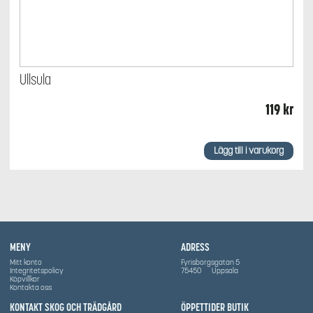
Ullsula
119
kr
Lägg till i varukorg
MENY
ADRESS
Mitt konto
Fyrisborgsgatan 5
Integritetspolicy
75450
Uppsala
Köpvillkor
Kontakta oss
KONTAKT SKOG OCH TRÄDGÅRD
ÖPPETTIDER BUTIK