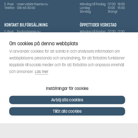
E-Post
reservdelar@sama.nu
Måndag till Fredag
07:00
18:00
Telefon
018-65 30 60
Lördag
10:00
15:00
Söndag
Stängt
KONTAKT BILFÖRSÄLJNING
ÖPPETTIDER VERKSTAD
E-Post
fordon@sama.nu
Måndag till Fredag
07:00
17:00
Telefon
0702836416
Lördag
Stängt
Söndag
Stängt
Om cookies på denna webbplats
OM SÅMA
Vi använder cookies för att samla in och analysera information om
Vi har sedan 1970-talet levererat skog-och trädgårdsprodukter till Uppsala med omnejd. Vi
webbplatsens prestanda och användning, för att förbättra funktioner
har idag även ett brett utbud av dessa produkter samt BRP:s produktsortiment, gällande
Can-Am, Sea-Doo.
kopplade till sociala medier och för att förbättra och anpassa innehåll
Vi är certifierad serviceverkstad.
och annonser.
Läs mer
SOCIALT
Följ oss för att få de senaste uppdateringarna, nyheter och spännande innehåll.
Inställningar för cookies
Avböj alla cookies
Tillåt alla cookies