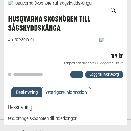
HUSQVARNA SKOSNÖREN TILL
SÅGSKYDDSKÄNGA
Art:
5793010-01
119
kr
Lägsta pris senaste 30 dagarna:
119
kr
Husqvarna
Lägg till i varukorg
Skosnören
till
sågskyddskänga
Beskrivning
Ytterligare information
mängd
Beskrivning
Grå/orange skosnören till läderkängor.