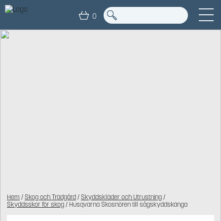
0
Hem
/
Skog och Trädgård
/
Skyddskläder och Utrustning
/
Skyddsskor för skog
/ Husqvarna Skosnören till sågskyddskänga