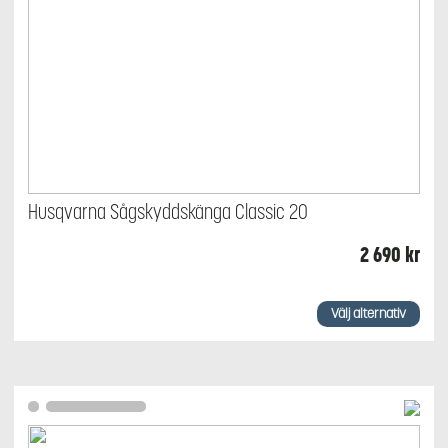
Husqvarna Sågskyddskänga Classic 20
2 690
kr
Den
här
Välj alternativ
produkten
har
flera
varianter.
De
olika
alternativen
kan