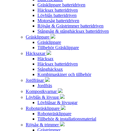
Gräsklippare batteridriven
Häcksax batteridriven
Lövblås batteridriven
Motorsåg batteridriven
Röjsåg & Grästrimmer batteridriven
Stångsåg & stånghäcksax batteridriven
Gräsklippare
Gräsklippare
Tillbehör Gräsklippare
Häcksaxar
Häcksax
Häcksax batteridriven
Stånghäcksax
Kombimaskiner och tillbehör
Jordfräsar
Jordfräs
Kompostkvarnar
Lövblås & lövsug
Lövblåsar & lövsugar
Robotgräsklippare
Robotgräsklippare
Tillbehör & installationsmaterial
Röjsåg & trimmer
Grästrimmer