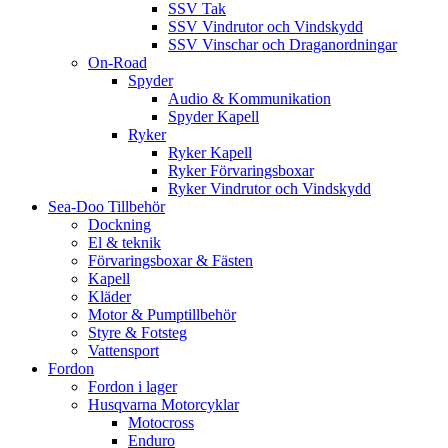
SSV Tak
SSV Vindrutor och Vindskydd
SSV Vinschar och Draganordningar
On-Road
Spyder
Audio & Kommunikation
Spyder Kapell
Ryker
Ryker Kapell
Ryker Förvaringsboxar
Ryker Vindrutor och Vindskydd
Sea-Doo Tillbehör
Dockning
El & teknik
Förvaringsboxar & Fästen
Kapell
Kläder
Motor & Pumptillbehör
Styre & Fotsteg
Vattensport
Fordon
Fordon i lager
Husqvarna Motorcyklar
Motocross
Enduro