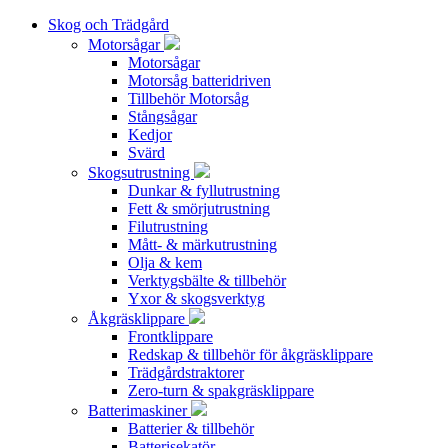
Skog och Trädgård
Motorsågar
Motorsågar
Motorsåg batteridriven
Tillbehör Motorsåg
Stångsågar
Kedjor
Svärd
Skogsutrustning
Dunkar & fyllutrustning
Fett & smörjutrustning
Filutrustning
Mått- & märkutrustning
Olja & kem
Verktygsbälte & tillbehör
Yxor & skogsverktyg
Åkgräsklippare
Frontklippare
Redskap & tillbehör för åkgräsklippare
Trädgårdstraktorer
Zero-turn & spakgräsklippare
Batterimaskiner
Batterier & tillbehör
Batterisekatör