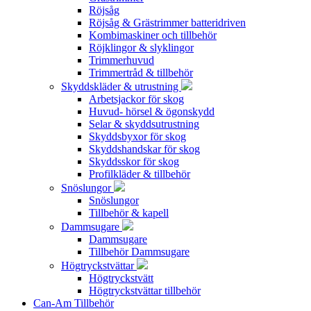
Röjsåg
Röjsåg & Grästrimmer batteridriven
Kombimaskiner och tillbehör
Röjklingor & slyklingor
Trimmerhuvud
Trimmertråd & tillbehör
Skyddskläder & utrustning
Arbetsjackor för skog
Huvud- hörsel & ögonskydd
Selar & skyddsutrustning
Skyddsbyxor för skog
Skyddshandskar för skog
Skyddsskor för skog
Profilkläder & tillbehör
Snöslungor
Snöslungor
Tillbehör & kapell
Dammsugare
Dammsugare
Tillbehör Dammsugare
Högtryckstvättar
Högtryckstvätt
Högtryckstvättar tillbehör
Can-Am Tillbehör