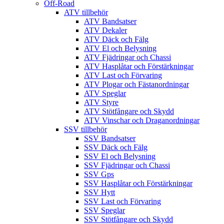
Off-Road
ATV tillbehör
ATV Bandsatser
ATV Dekaler
ATV Däck och Fälg
ATV El och Belysning
ATV Fjädringar och Chassi
ATV Hasplåtar och Förstärkningar
ATV Last och Förvaring
ATV Plogar och Fästanordningar
ATV Speglar
ATV Styre
ATV Stötfångare och Skydd
ATV Vinschar och Draganordningar
SSV tillbehör
SSV Bandsatser
SSV Däck och Fälg
SSV El och Belysning
SSV Fjädringar och Chassi
SSV Gps
SSV Hasplåtar och Förstärkningar
SSV Hytt
SSV Last och Förvaring
SSV Speglar
SSV Stötfångare och Skydd