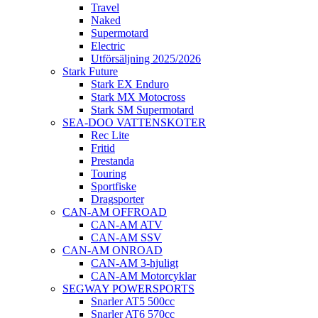
Travel
Naked
Supermotard
Electric
Utförsäljning 2025/2026
Stark Future
Stark EX Enduro
Stark MX Motocross
Stark SM Supermotard
SEA-DOO VATTENSKOTER
Rec Lite
Fritid
Prestanda
Touring
Sportfiske
Dragsporter
CAN-AM OFFROAD
CAN-AM ATV
CAN-AM SSV
CAN-AM ONROAD
CAN-AM 3-hjuligt
CAN-AM Motorcyklar
SEGWAY POWERSPORTS
Snarler AT5 500cc
Snarler AT6 570cc