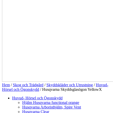
Hem
/
Skog och Trädgård
/
Skyddskläder och Utrustning
/
Huvud-
Hörsel och Ögonskydd
/ Husqvarna Skyddsglasögon YellowX
Huvud- Hörsel och Ögonskydd
Hjälm Husqvarna functional orange
Husqvarna Arboristhjälm, Spire Vent
Husqvarna Clear