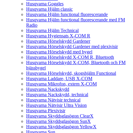
Husqvarna Goggles
Husqvarna Hjälm classic
Husqvarna Hjälm functional fluorescerande
Husqvarna Hjälm functional fluorescerande med FM
Radio
Husqvarna Hjälm Technical
Husqvarna Hygiensats X-COM R
Husqvarna Hörselskydd Gardener
Husqvarna Hörselskydd Gardener med plexivisir
Husqvarna Hörselskydd med bygel
Husqvarna Hörselskydd X-COM R, Bluetooth
Husqvarna Hörselskydd X-COM, Bluetooth och FM
hjässbygel
Husqvarna Hörselskydd, skogshjälm Functional
Husqvarna Laddare, USB X-COM
Husqvarna Mikrofon, extern X-COM
Husqvarna Nackskydd
Husqvarna Nackskydd, technical
Husqvarna Nätvisir technical
Husqvarna Nätvisir Ultra Vision
Husqvarna Plexivisir
Husqvarna Skyddsglasögon ClearX
Husqvarna Skyddsglasögon SunX
Husqvarna Skyddsglasögon YellowX
Husqvarna Sun