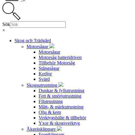
Sök
×
Skog och Trädgård
Motorsågar
Motorsågar
Motorsåg batteridriven
Tillbehör Motorsåg
Stångsågar
Kedjor
Svärd
Skogsutrustning
Dunkar & fyllutrustning
Fett & smörjutrustning
Filutrustning
Mått- & märkutrustning
Olja & kem
Verktygsbälte & tillbehör
Yxor & skogsverktyg
Åkgräsklippare
Frontklippare