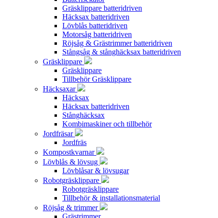
Gräsklippare batteridriven
Häcksax batteridriven
Lövblås batteridriven
Motorsåg batteridriven
Röjsåg & Grästrimmer batteridriven
Stångsåg & stånghäcksax batteridriven
Gräsklippare
Gräsklippare
Tillbehör Gräsklippare
Häcksaxar
Häcksax
Häcksax batteridriven
Stånghäcksax
Kombimaskiner och tillbehör
Jordfräsar
Jordfräs
Kompostkvarnar
Lövblås & lövsug
Lövblåsar & lövsugar
Robotgräsklippare
Robotgräsklippare
Tillbehör & installationsmaterial
Röjsåg & trimmer
Grästrimmer