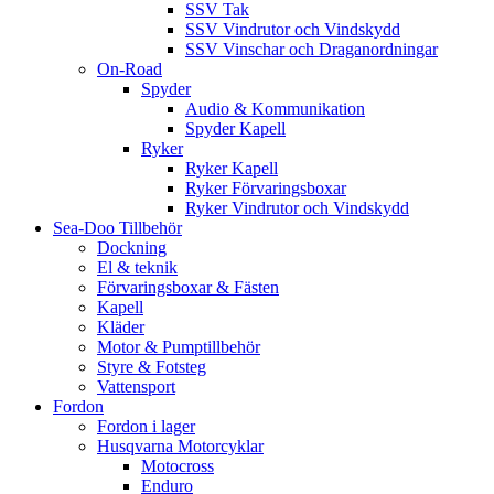
SSV Tak
SSV Vindrutor och Vindskydd
SSV Vinschar och Draganordningar
On-Road
Spyder
Audio & Kommunikation
Spyder Kapell
Ryker
Ryker Kapell
Ryker Förvaringsboxar
Ryker Vindrutor och Vindskydd
Sea-Doo Tillbehör
Dockning
El & teknik
Förvaringsboxar & Fästen
Kapell
Kläder
Motor & Pumptillbehör
Styre & Fotsteg
Vattensport
Fordon
Fordon i lager
Husqvarna Motorcyklar
Motocross
Enduro