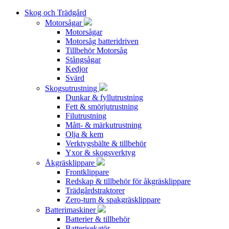
Skog och Trädgård
Motorsågar
Motorsågar
Motorsåg batteridriven
Tillbehör Motorsåg
Stångsågar
Kedjor
Svärd
Skogsutrustning
Dunkar & fyllutrustning
Fett & smörjutrustning
Filutrustning
Mått- & märkutrustning
Olja & kem
Verktygsbälte & tillbehör
Yxor & skogsverktyg
Åkgräsklippare
Frontklippare
Redskap & tillbehör för åkgräsklippare
Trädgårdstraktorer
Zero-turn & spakgräsklippare
Batterimaskiner
Batterier & tillbehör
Batterisekatör