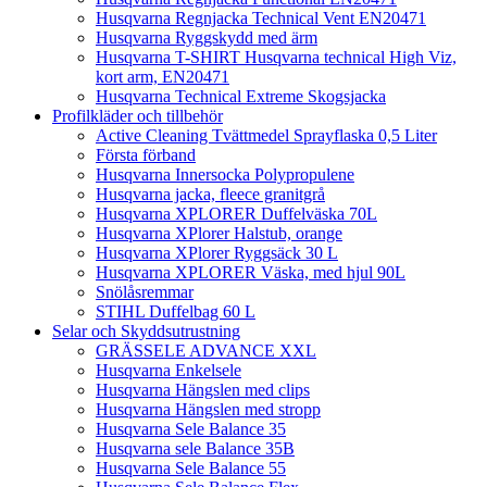
Husqvarna Regnjacka Technical Vent EN20471
Husqvarna Ryggskydd med ärm
Husqvarna T-SHIRT Husqvarna technical High Viz,
kort arm, EN20471
Husqvarna Technical Extreme Skogsjacka
Profilkläder och tillbehör
Active Cleaning Tvättmedel Sprayflaska 0,5 Liter
Första förband
Husqvarna Innersocka Polypropulene
Husqvarna jacka, fleece granitgrå
Husqvarna XPLORER Duffelväska 70L
Husqvarna XPlorer Halstub, orange
Husqvarna XPlorer Ryggsäck 30 L
Husqvarna XPLORER Väska, med hjul 90L
Snölåsremmar
STIHL Duffelbag 60 L
Selar och Skyddsutrustning
GRÄSSELE ADVANCE XXL
Husqvarna Enkelsele
Husqvarna Hängslen med clips
Husqvarna Hängslen med stropp
Husqvarna Sele Balance 35
Husqvarna sele Balance 35B
Husqvarna Sele Balance 55