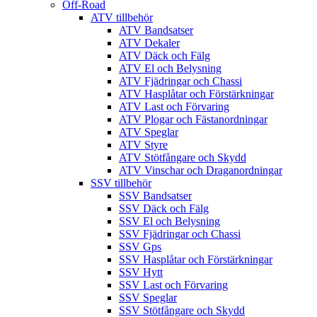
Off-Road
ATV tillbehör
ATV Bandsatser
ATV Dekaler
ATV Däck och Fälg
ATV El och Belysning
ATV Fjädringar och Chassi
ATV Hasplåtar och Förstärkningar
ATV Last och Förvaring
ATV Plogar och Fästanordningar
ATV Speglar
ATV Styre
ATV Stötfångare och Skydd
ATV Vinschar och Draganordningar
SSV tillbehör
SSV Bandsatser
SSV Däck och Fälg
SSV El och Belysning
SSV Fjädringar och Chassi
SSV Gps
SSV Hasplåtar och Förstärkningar
SSV Hytt
SSV Last och Förvaring
SSV Speglar
SSV Stötfångare och Skydd