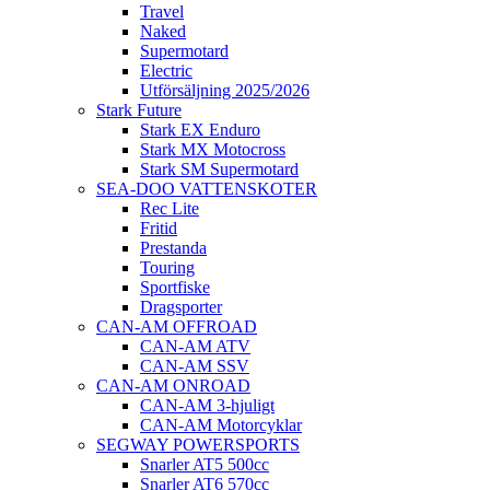
Travel
Naked
Supermotard
Electric
Utförsäljning 2025/2026
Stark Future
Stark EX Enduro
Stark MX Motocross
Stark SM Supermotard
SEA-DOO VATTENSKOTER
Rec Lite
Fritid
Prestanda
Touring
Sportfiske
Dragsporter
CAN-AM OFFROAD
CAN-AM ATV
CAN-AM SSV
CAN-AM ONROAD
CAN-AM 3-hjuligt
CAN-AM Motorcyklar
SEGWAY POWERSPORTS
Snarler AT5 500cc
Snarler AT6 570cc