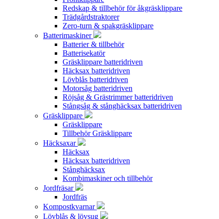
Redskap & tillbehör för åkgräsklippare
Trädgårdstraktorer
Zero-turn & spakgräsklippare
Batterimaskiner
Batterier & tillbehör
Batterisekatör
Gräsklippare batteridriven
Häcksax batteridriven
Lövblås batteridriven
Motorsåg batteridriven
Röjsåg & Grästrimmer batteridriven
Stångsåg & stånghäcksax batteridriven
Gräsklippare
Gräsklippare
Tillbehör Gräsklippare
Häcksaxar
Häcksax
Häcksax batteridriven
Stånghäcksax
Kombimaskiner och tillbehör
Jordfräsar
Jordfräs
Kompostkvarnar
Lövblås & lövsug