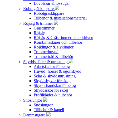
Lövblåsar & lövsugar
Robotgräsklippare
Robotgräsklippare
Tillbehör & installationsmaterial
Röjsåg & trimmer
Grästrimmer
Röjsåg
Röjsåg & Grästrimmer batteridriven
Kombimaskiner och tillbehör
Röjklingor & slyklingor
Trimmerhuvud
Trimmertråd & tillbehör
Skyddskläder & utrustning
Arbetsjackor för skog
Huvud- hörsel & ögonskydd
Selar & skyddsutrustning
Skyddsbyxor för skog
Skyddshandskar för skog
Skyddsskor för skog
Profilkläder & tillbehör
Snöslungor
Snöslungor
Tillbehör & kapell
Dammsugare