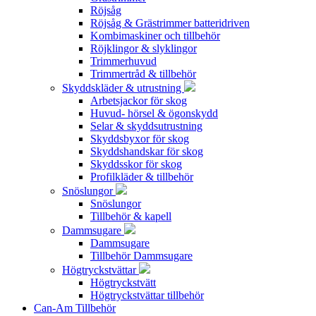
Röjsåg
Röjsåg & Grästrimmer batteridriven
Kombimaskiner och tillbehör
Röjklingor & slyklingor
Trimmerhuvud
Trimmertråd & tillbehör
Skyddskläder & utrustning
Arbetsjackor för skog
Huvud- hörsel & ögonskydd
Selar & skyddsutrustning
Skyddsbyxor för skog
Skyddshandskar för skog
Skyddsskor för skog
Profilkläder & tillbehör
Snöslungor
Snöslungor
Tillbehör & kapell
Dammsugare
Dammsugare
Tillbehör Dammsugare
Högtryckstvättar
Högtryckstvätt
Högtryckstvättar tillbehör
Can-Am Tillbehör