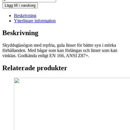
Skyddsglasögon
Lägg till i varukorg
YellowX
mängd
Beskrivning
Ytterligare information
Beskrivning
Skyddsglasögon med repfria, gula linser för bättre syn i mörka
förhållanden. Med bågar som kan förlängas och linser som kan
vinklas. Godkända enligt EN 166, ANSI Z87+.
Relaterade produkter