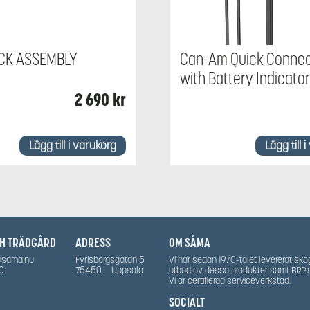
ACK ASSEMBLY
Can-Am Quick Connec
with Battery Indicato
2 690
kr
Lägg till i varukorg
Lägg till 
CH TRÄDGÅRD
ADRESS
OM SÅMA
@sama.nu
Fyrisborgsgatan 5
Vi har sedan 1970-talet levererat sko
0
75450
Uppsala
utbud av dessa produkter samt BRP:
Vi är certifierad serviceverkstad.
SOCIALT