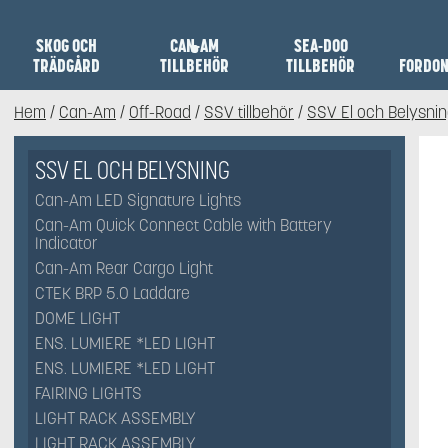
SKOG OCH
CAN-AM
SEA-DOO
TRÄDGÅRD
TILLBEHÖR
TILLBEHÖR
FORDO
Hem
/
Can-Am
/
Off-Road
/
SSV tillbehör
/
SSV El och Belysni
SSV EL OCH BELYSNING
Can-Am LED Signature Lights
Can-Am Quick Connect Cable with Battery
Indicator
Can-Am Rear Cargo Light
CTEK BRP 5.0 Laddare
DOME LIGHT
ENS. LUMIERE *LED LIGHT
ENS. LUMIERE *LED LIGHT
FAIRING LIGHTS
LIGHT RACK ASSEMBLY
LIGHT RACK ASSEMBLY