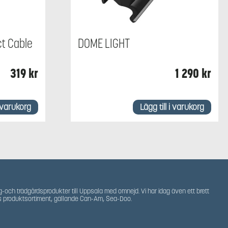
t Cable
DOME LIGHT
r
319
kr
1 290
kr
i varukorg
Lägg till i varukorg
g-och trädgårdsprodukter till Uppsala med omnejd. Vi har idag även ett brett
s produktsortiment, gällande Can-Am, Sea-Doo.