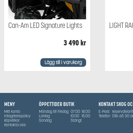
Can-Am LED Signature Lights
LIGHT R
3 490
kr
Lägg till i varukorg
MENY
ÖPPETTIDER BUTIK
KONTAKT SKOG O
Mitt konto
Måndag till Fredag
07:00
18:00
E-Post
reservdelar
Integritetspolicy
Lördag
10:00
15:00
Telefon
018-65 30 6
Köpvillkor
Söndag
Stängt
Kontakta oss