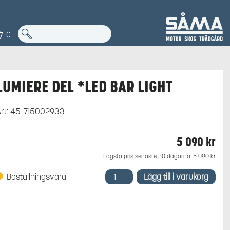
0
LUMIERE DEL *LED BAR LIGHT
rt:
45-715002933
5 090
kr
Lägsta pris senaste 30 dagarna:
5 090
kr
LUMIERE
Beställningsvara
Lägg till i varukorg
DEL
*LED
BAR
LIGHT
mängd