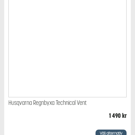
produktsidan
Husqvarna Regnbyxa Technical Vent
1 490
kr
Den
här
Välj alternativ