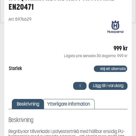
EN20471
Art:
5976629
999
kr
Lägsta pris senaste 30 dagarna:
999
kr
Storlek
Husqvarna
Lägg till i varukorg
Regnbyxa
Functional
EN20471
Beskrivning
Ytterligare information
mängd
Beskrivning
Regnbyxor tillverkade i polyestertrikå med hållbar ensidig PU-