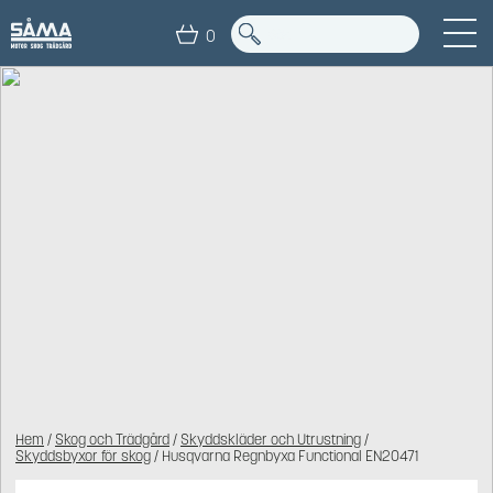
0
Hem
/
Skog och Trädgård
/
Skyddskläder och Utrustning
/
Skyddsbyxor för skog
/ Husqvarna Regnbyxa Functional EN20471