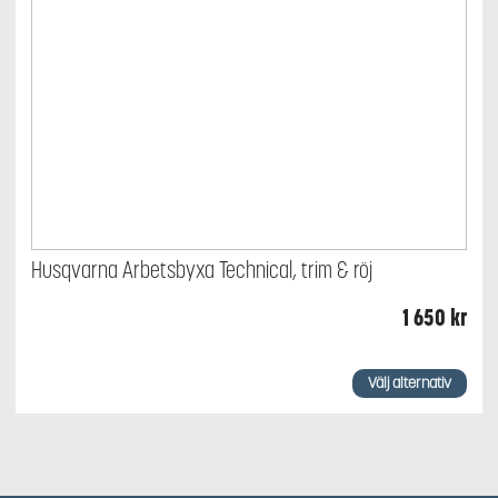
Husqvarna Arbetsbyxa Technical, trim & röj
1 650
kr
Den
här
Välj alternativ
produkten
har
flera
varianter.
De
olika