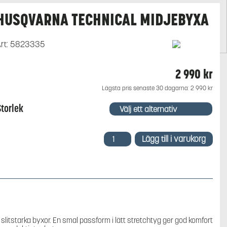
HUSQVARNA TECHNICAL MIDJEBYXA
rt:
5823335
2 990
kr
Lägsta pris senaste 30 dagarna:
2 990
kr
Storlek
Husqvarna
Lägg till i varukorg
technical
Midjebyxa
mängd
slitstarka byxor. En smal passform i lätt stretchtyg ger god komfort