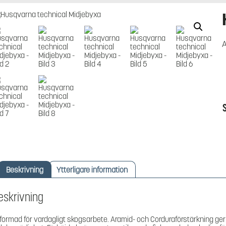
A
Beskrivning
Ytterligare information
eskrivning
formad för vardagligt skogsarbete. Aramid- och Corduraförstärkning ger 