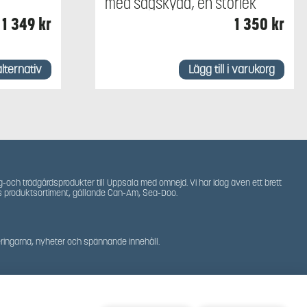
med sågskydd, en storlek
1 349
kr
1 350
kr
alternativ
Lägg till i varukorg
g-och trädgårdsprodukter till Uppsala med omnejd. Vi har idag även ett brett
s produktsortiment, gällande Can-Am, Sea-Doo.
teringarna, nyheter och spännande innehåll.