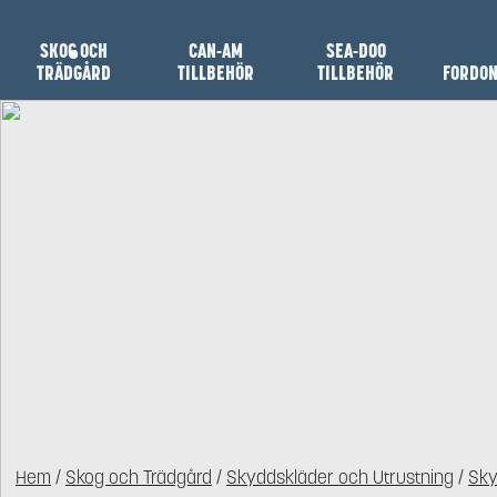
SKOG OCH
CAN-AM
SEA-DOO
TRÄDGÅRD
TILLBEHÖR
TILLBEHÖR
FORDO
Hem
/
Skog och Trädgård
/
Skyddskläder och Utrustning
/
Sky