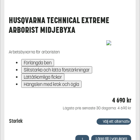
HUSQVARNA TECHNICAL EXTREME
ARBORIST MIDJEBYXA
Arbetsbyxorna för arboristen
Förlängda ben
Slitstarka och lätta förstärkningar
Lättåtkomliga fickor
Hängslen med krok och ögla
4 690
kr
Lägsta pris senaste 30 dagarna:
4 690
kr
Storlek
Husqvarna
Lägg till i varukorg