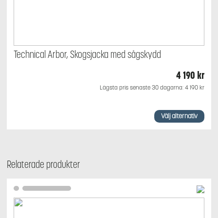
Technical Arbor, Skogsjacka med sågskydd
4 190
kr
Lägsta pris senaste 30 dagarna:
4 190
kr
Den
här
Välj alternativ
produkten
har
flera
varianter.
De
Relaterade produkter
olika
alternativen
kan
väljas
på
produktsidan