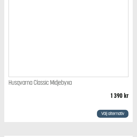
Husqvarna Classic Midjebyxa
1 390
kr
Den
här
Välj alternativ
produkten
har
flera
varianter.