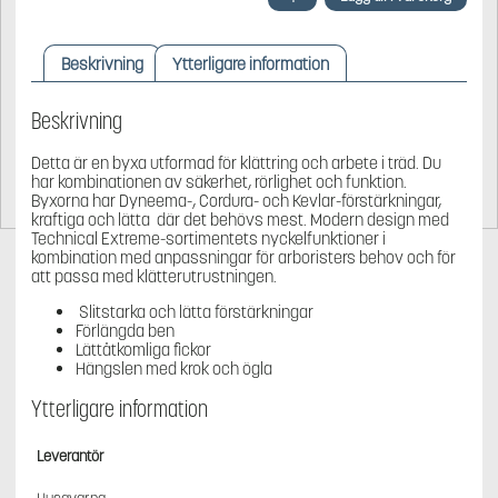
Technical
Extreme
Arborist
Beskrivning
Ytterligare information
Midjebyxa
mängd
Beskrivning
Detta är en byxa utformad för klättring och arbete i träd. Du
har kombinationen av säkerhet, rörlighet och funktion.
Byxorna har Dyneema-, Cordura- och Kevlar-förstärkningar,
kraftiga och lätta där det behövs mest. Modern design med
Technical Extreme-sortimentets nyckelfunktioner i
kombination med anpassningar för arboristers behov och för
att passa med klätterutrustningen.
Slitstarka och lätta förstärkningar
Förlängda ben
Lättåtkomliga fickor
Hängslen med krok och ögla
Ytterligare information
Leverantör