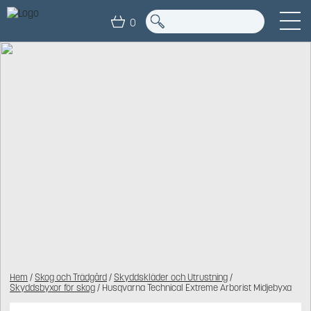
0
Hem
/
Skog och Trädgård
/
Skyddskläder och Utrustning
/
Skyddsbyxor för skog
/ Husqvarna Technical Extreme Arborist Midjebyxa