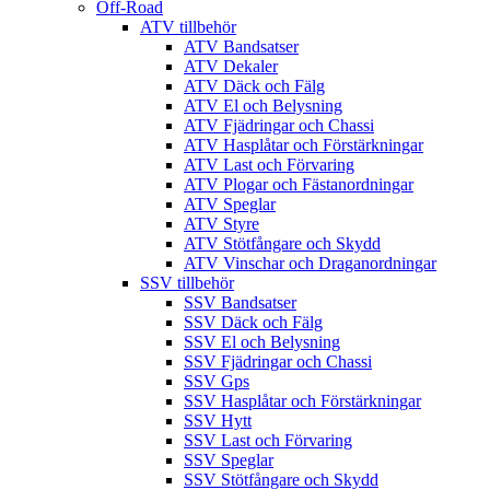
Off-Road
ATV tillbehör
ATV Bandsatser
ATV Dekaler
ATV Däck och Fälg
ATV El och Belysning
ATV Fjädringar och Chassi
ATV Hasplåtar och Förstärkningar
ATV Last och Förvaring
ATV Plogar och Fästanordningar
ATV Speglar
ATV Styre
ATV Stötfångare och Skydd
ATV Vinschar och Draganordningar
SSV tillbehör
SSV Bandsatser
SSV Däck och Fälg
SSV El och Belysning
SSV Fjädringar och Chassi
SSV Gps
SSV Hasplåtar och Förstärkningar
SSV Hytt
SSV Last och Förvaring
SSV Speglar
SSV Stötfångare och Skydd