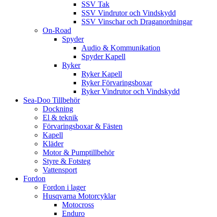
SSV Tak
SSV Vindrutor och Vindskydd
SSV Vinschar och Draganordningar
On-Road
Spyder
Audio & Kommunikation
Spyder Kapell
Ryker
Ryker Kapell
Ryker Förvaringsboxar
Ryker Vindrutor och Vindskydd
Sea-Doo Tillbehör
Dockning
El & teknik
Förvaringsboxar & Fästen
Kapell
Kläder
Motor & Pumptillbehör
Styre & Fotsteg
Vattensport
Fordon
Fordon i lager
Husqvarna Motorcyklar
Motocross
Enduro