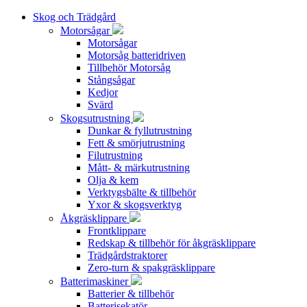
Skog och Trädgård
Motorsågar
Motorsågar
Motorsåg batteridriven
Tillbehör Motorsåg
Stångsågar
Kedjor
Svärd
Skogsutrustning
Dunkar & fyllutrustning
Fett & smörjutrustning
Filutrustning
Mått- & märkutrustning
Olja & kem
Verktygsbälte & tillbehör
Yxor & skogsverktyg
Åkgräsklippare
Frontklippare
Redskap & tillbehör för åkgräsklippare
Trädgårdstraktorer
Zero-turn & spakgräsklippare
Batterimaskiner
Batterier & tillbehör
Batterisekatör