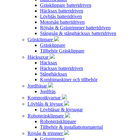
Gräsklippare batteridriven
Häcksax batteridriven
Lövblås batteridriven
Motorsåg batteridriven
Röjsåg & Grästrimmer batteridriven
Stångsåg & stånghäcksax batteridriven
Gräsklippare
Gräsklippare
Tillbehör Gräsklippare
Häcksaxar
Häcksax
Häcksax batteridriven
Stånghäcksax
Kombimaskiner och tillbehör
Jordfräsar
Jordfräs
Kompostkvarnar
Lövblås & lövsug
Lövblåsar & lövsugar
Robotgräsklippare
Robotgräsklippare
Tillbehör & installationsmaterial
Röjsåg & trimmer
Grästrimmer