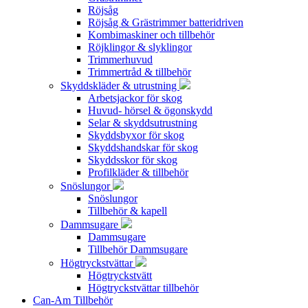
Röjsåg
Röjsåg & Grästrimmer batteridriven
Kombimaskiner och tillbehör
Röjklingor & slyklingor
Trimmerhuvud
Trimmertråd & tillbehör
Skyddskläder & utrustning
Arbetsjackor för skog
Huvud- hörsel & ögonskydd
Selar & skyddsutrustning
Skyddsbyxor för skog
Skyddshandskar för skog
Skyddsskor för skog
Profilkläder & tillbehör
Snöslungor
Snöslungor
Tillbehör & kapell
Dammsugare
Dammsugare
Tillbehör Dammsugare
Högtryckstvättar
Högtryckstvätt
Högtryckstvättar tillbehör
Can-Am Tillbehör