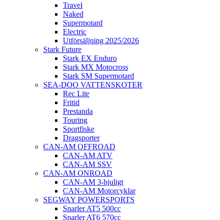
Travel
Naked
Supermotard
Electric
Utförsäljning 2025/2026
Stark Future
Stark EX Enduro
Stark MX Motocross
Stark SM Supermotard
SEA-DOO VATTENSKOTER
Rec Lite
Fritid
Prestanda
Touring
Sportfiske
Dragsporter
CAN-AM OFFROAD
CAN-AM ATV
CAN-AM SSV
CAN-AM ONROAD
CAN-AM 3-hjuligt
CAN-AM Motorcyklar
SEGWAY POWERSPORTS
Snarler AT5 500cc
Snarler AT6 570cc