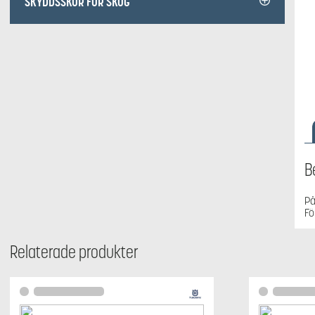
SKYDDSSKOR FÖR SKOG
B
På
Fö
Relaterade produkter