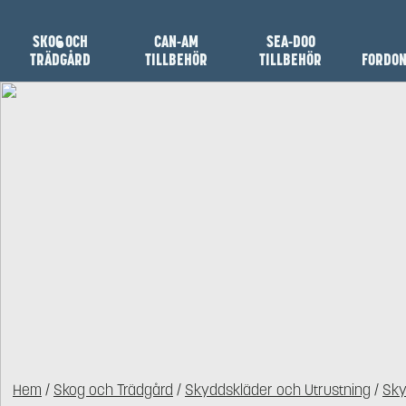
SKOG OCH
CAN-AM
SEA-DOO
TRÄDGÅRD
TILLBEHÖR
TILLBEHÖR
FORDO
Hem
/
Skog och Trädgård
/
Skyddskläder och Utrustning
/
Sky