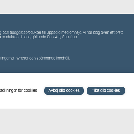
g-och trädgårdsprodukter till Uppsala med omnejd. Vi har idag även ett brett
s produktsortiment, gällande Can-Am, Sea-Doo.
teringarna, nyheter och spännande innehåll.
ställningar för cookies
Avböj alla cookies
Tillåt alla cookies
Powered by
Mirva Webb Uppsala