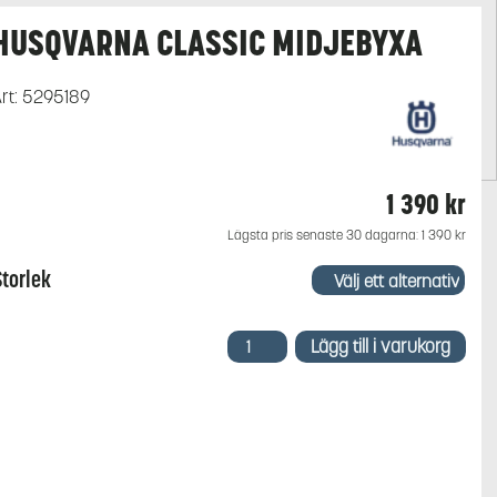
HUSQVARNA CLASSIC MIDJEBYXA
rt:
5295189
1 390
kr
Lägsta pris senaste 30 dagarna:
1 390
kr
Storlek
Husqvarna
Lägg till i varukorg
Classic
Midjebyxa
mängd