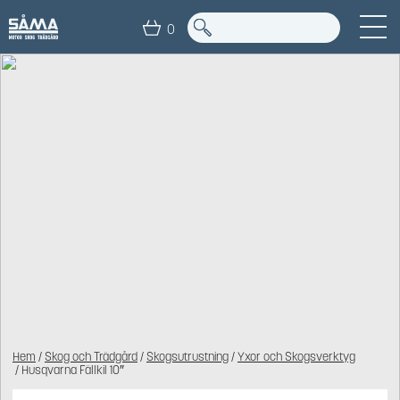
0
Hem
/
Skog och Trädgård
/
Skogsutrustning
/
Yxor och Skogsverktyg
/ Husqvarna Fällkil 10″