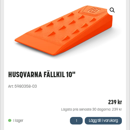
HUSQVARNA FÄLLKIL 10"
Art:
5980358-03
239
kr
Lägsta pris senaste 30 dagarna:
239
kr
Husqvarna
Lägg till i varukorg
I lager
Fällkil