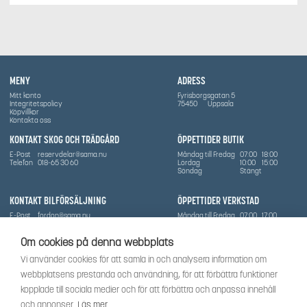
MENY
ADRESS
Mitt konto
Fyrisborgsgatan 5
Integritetspolicy
75450
Uppsala
Köpvillkor
Kontakta oss
KONTAKT SKOG OCH TRÄDGÅRD
ÖPPETTIDER BUTIK
E-Post
reservdelar@sama.nu
Måndag till Fredag
07:00
18:00
Telefon
018-65 30 60
Lördag
10:00
15:00
Söndag
Stängt
KONTAKT BILFÖRSÄLJNING
ÖPPETTIDER VERKSTAD
E-Post
fordon@sama.nu
Måndag till Fredag
07:00
17:00
Telefon
0702836416
Lördag
Stängt
Söndag
Stängt
Om cookies på denna webbplats
OM SÅMA
Vi använder cookies för att samla in och analysera information om
Vi har sedan 1970-talet levererat skog-och trädgårdsprodukter till Uppsala med omnejd. Vi
webbplatsens prestanda och användning, för att förbättra funktioner
har idag även ett brett utbud av dessa produkter samt BRP:s produktsortiment, gällande
Can-Am, Sea-Doo.
kopplade till sociala medier och för att förbättra och anpassa innehåll
Vi är certifierad serviceverkstad.
och annonser.
Läs mer