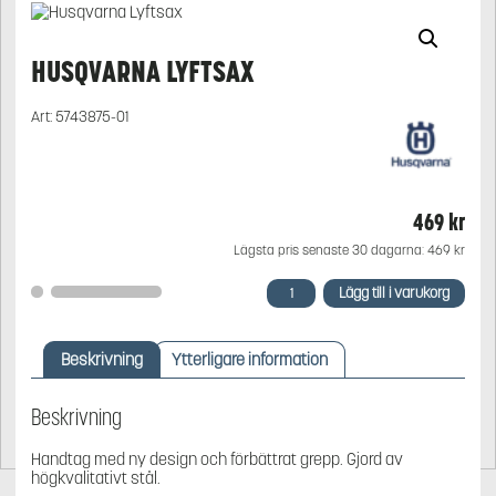
HUSQVARNA LYFTSAX
Art:
5743875-01
469
kr
Lägsta pris senaste 30 dagarna:
469
kr
Husqvarna
Lägg till i varukorg
Lyftsax
mängd
Beskrivning
Ytterligare information
Beskrivning
Handtag med ny design och förbättrat grepp. Gjord av
högkvalitativt stål.