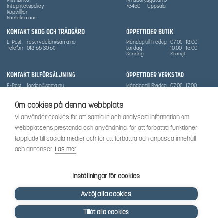
Mitt konto
Fyrisborgsgatan 5
Integritetspolicy
75450
Uppsala
Köpvillkor
Kontakta oss
KONTAKT SKOG OCH TRÄDGÅRD
ÖPPETTIDER BUTIK
E-Post
reservdelar@sama.nu
Måndag till Fredag
07:00
18:00
Telefon
018-65 30 60
Lördag
10:00
15:00
Söndag
Stängt
KONTAKT BILFÖRSÄLJNING
ÖPPETTIDER VERKSTAD
E-Post
fordon@sama.nu
Måndag till Fredag
07:00
17:00
Telefon
0702836416
Lördag
Stängt
Söndag
Stängt
Om cookies på denna webbplats
OM SÅMA
Vi använder cookies för att samla in och analysera information om
Vi har sedan 1970-talet levererat skog-och trädgårdsprodukter till Uppsala med omnejd. Vi
webbplatsens prestanda och användning, för att förbättra funktioner
har idag även ett brett utbud av dessa produkter samt BRP:s produktsortiment, gällande
Can-Am, Sea-Doo.
kopplade till sociala medier och för att förbättra och anpassa innehåll
Vi är certifierad serviceverkstad.
och annonser.
Läs mer
SOCIALT
Följ oss för att få de senaste uppdateringarna, nyheter och spännande innehåll.
Inställningar för cookies
Avböj alla cookies
Tillåt alla cookies