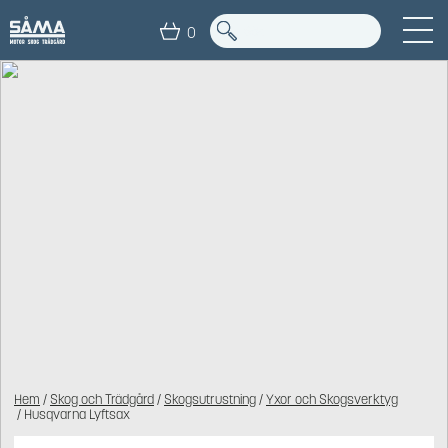
0
Hem
/
Skog och Trädgård
/
Skogsutrustning
/
Yxor och Skogsverktyg
/ Husqvarna Lyftsax