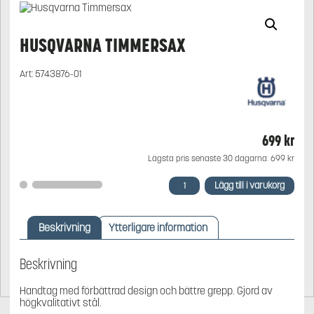
HUSQVARNA TIMMERSAX
Art:
5743876-01
699
kr
Lägsta pris senaste 30 dagarna:
699
kr
Husqvarna
Lägg till i varukorg
Timmersax
mängd
Beskrivning
Ytterligare information
Beskrivning
Handtag med förbättrad design och bättre grepp. Gjord av
högkvalitativt stål.