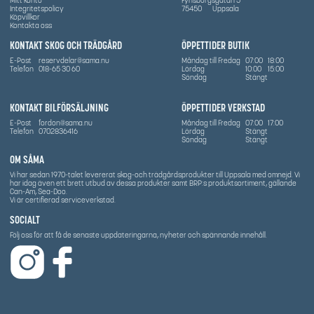
Mitt konto
Fyrisborgsgatan 5
Integritetspolicy
75450
Uppsala
Köpvillkor
Kontakta oss
KONTAKT SKOG OCH TRÄDGÅRD
ÖPPETTIDER BUTIK
E-Post
reservdelar@sama.nu
Måndag till Fredag
07:00
18:00
Telefon
018-65 30 60
Lördag
10:00
15:00
Söndag
Stängt
KONTAKT BILFÖRSÄLJNING
ÖPPETTIDER VERKSTAD
E-Post
fordon@sama.nu
Måndag till Fredag
07:00
17:00
Telefon
0702836416
Lördag
Stängt
Söndag
Stängt
OM SÅMA
Vi har sedan 1970-talet levererat skog-och trädgårdsprodukter till Uppsala med omnejd. Vi
har idag även ett brett utbud av dessa produkter samt BRP:s produktsortiment, gällande
Can-Am, Sea-Doo.
Vi är certifierad serviceverkstad.
SOCIALT
Följ oss för att få de senaste uppdateringarna, nyheter och spännande innehåll.