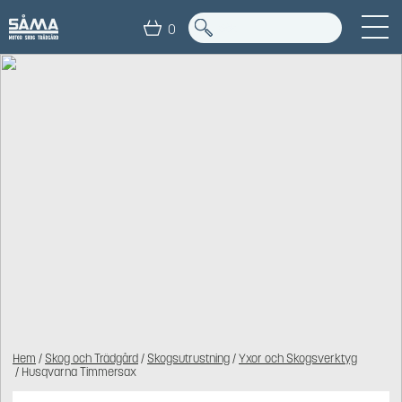
0
Hem
/
Skog och Trädgård
/
Skogsutrustning
/
Yxor och Skogsverktyg
/ Husqvarna Timmersax