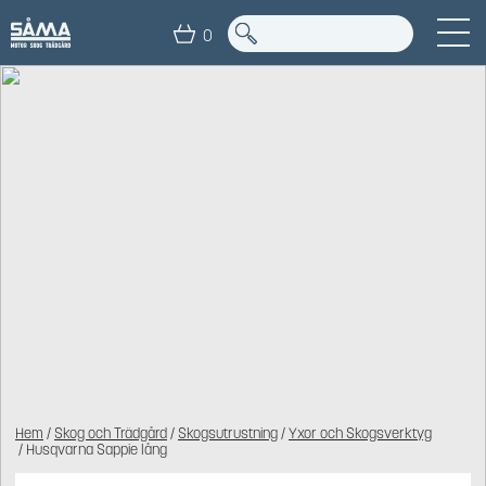
0
Hem
/
Skog och Trädgård
/
Skogsutrustning
/
Yxor och Skogsverktyg
/ Husqvarna Sappie lång