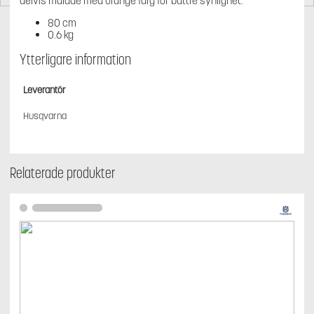
delvis målade med orange färg för bättre synlighet.
80 cm
0.6 kg
Ytterligare information
Leverantör
Husqvarna
Relaterade produkter