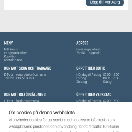
Lägg till i varukorg
MENY
ADRESS
Mitt konto
Fyrisborgsgatan 5
Integritetspolicy
75450
Uppsala
Köpvillkor
Kontakta oss
KONTAKT SKOG OCH TRÄDGÅRD
ÖPPETTIDER BUTIK
E-Post
reservdelar@sama.nu
Måndag till Fredag
07:00
18:00
Telefon
018-65 30 60
Lördag
10:00
15:00
Söndag
Stängt
KONTAKT BILFÖRSÄLJNING
ÖPPETTIDER VERKSTAD
E-Post
fordon@sama.nu
Måndag till Fredag
07:00
17:00
Telefon
0702836416
Lördag
Stängt
Söndag
Stängt
Om cookies på denna webbplats
OM SÅMA
Vi använder cookies för att samla in och analysera information om
Vi har sedan 1970-talet levererat skog-och trädgårdsprodukter till Uppsala med omnejd. Vi
webbplatsens prestanda och användning, för att förbättra funktioner
har idag även ett brett utbud av dessa produkter samt BRP:s produktsortiment, gällande
Can-Am, Sea-Doo.