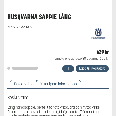
HUSQVARNA SAPPIE LÅNG
Art:
5796928-02
629
kr
Lägsta pris senaste 30 dagarna:
629
kr
Husqvarna
Lägg till i varukorg
Sappie
lång
mängd
Beskrivning
Ytterligare information
Beskrivning
Lång handsappie, perfekt för att vrida, dra och flytta virke.
Polerat metallhuvud med kraftigt böjd spets. Trähandtag