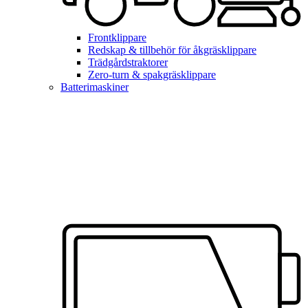
Frontklippare
Redskap & tillbehör för åkgräsklippare
Trädgårdstraktorer
Zero-turn & spakgräsklippare
Batterimaskiner