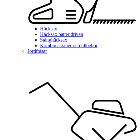
Häcksax
Häcksax batteridriven
Stånghäcksax
Kombimaskiner och tillbehör
Jordfräsar