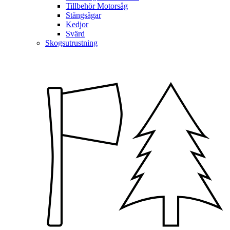
Tillbehör Motorsåg
Stångsågar
Kedjor
Svärd
Skogsutrustning