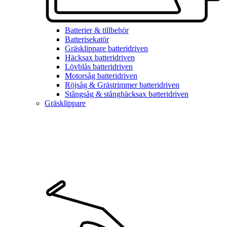
Batterier & tillbehör
Batterisekatör
Gräsklippare batteridriven
Häcksax batteridriven
Lövblås batteridriven
Motorsåg batteridriven
Röjsåg & Grästrimmer batteridriven
Stångsåg & stånghäcksax batteridriven
Gräsklippare