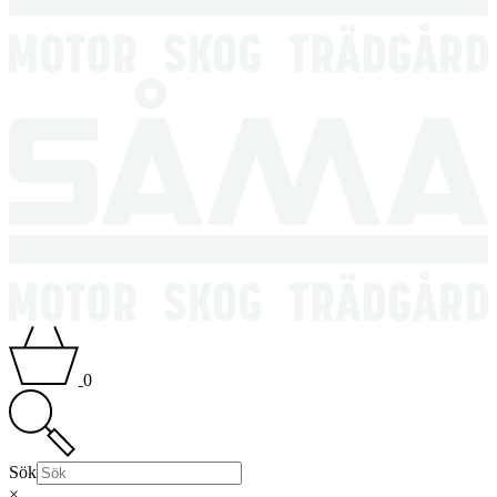
0
Sök
×