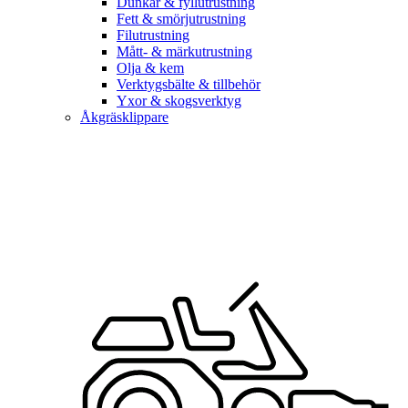
Dunkar & fyllutrustning
Fett & smörjutrustning
Filutrustning
Mått- & märkutrustning
Olja & kem
Verktygsbälte & tillbehör
Yxor & skogsverktyg
Åkgräsklippare