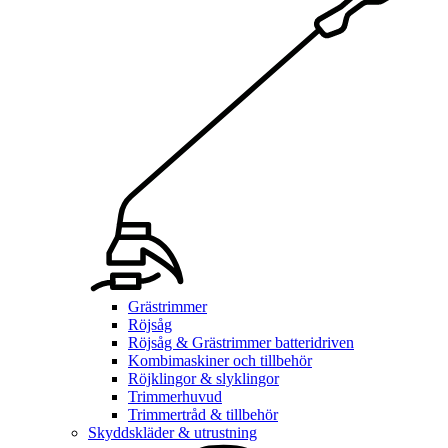
Grästrimmer
Röjsåg
Röjsåg & Grästrimmer batteridriven
Kombimaskiner och tillbehör
Röjklingor & slyklingor
Trimmerhuvud
Trimmertråd & tillbehör
Skyddskläder & utrustning