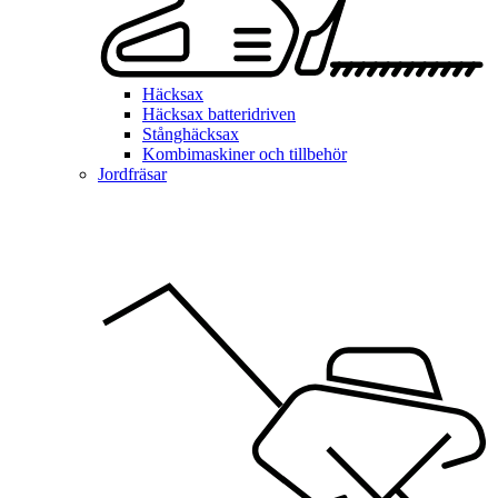
Häcksax
Häcksax batteridriven
Stånghäcksax
Kombimaskiner och tillbehör
Jordfräsar