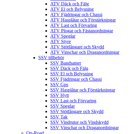
ATV Däck och Fälg
ATV El och Belysning
ATV Fjädringar och Chassi
ATV Hasplåtar och Förstärkningar
ATV Last och Förvaring
ATV Plogar och Fästanordningar
ATV Speglar
ATV Styre
ATV Stötfångare och Skydd
ATV Vinschar och Draganordningar
SSV tillbehör
SSV Bandsatser
SSV Däck och Fälg
SSV El och Belysning
SSV Fjädringar och Chassi
SSV Gps
SSV Hasplåtar och Förstärkningar
SSV Hytt
SSV Last och Förvaring
SSV Speglar
SSV Stötfångare och Skydd
SSV Tak
SSV Vindrutor och Vindskydd
SSV Vinschar och Draganordningar
On-Road