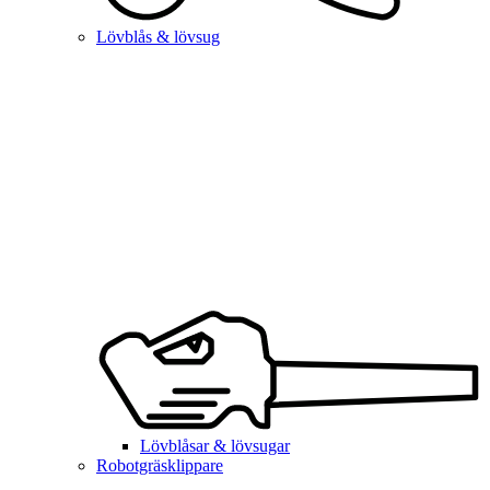
Lövblås & lövsug
Lövblåsar & lövsugar
Robotgräsklippare