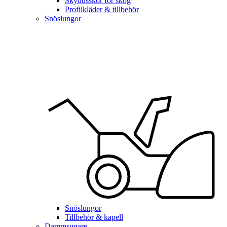
Skyddsskor för skog
Profilkläder & tillbehör
Snöslungor
Snöslungor
Tillbehör & kapell
Dammsugare