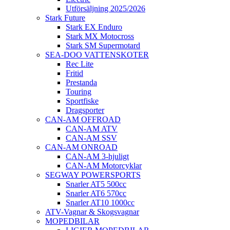
Utförsäljning 2025/2026
Stark Future
Stark EX Enduro
Stark MX Motocross
Stark SM Supermotard
SEA-DOO VATTENSKOTER
Rec Lite
Fritid
Prestanda
Touring
Sportfiske
Dragsporter
CAN-AM OFFROAD
CAN-AM ATV
CAN-AM SSV
CAN-AM ONROAD
CAN-AM 3-hjuligt
CAN-AM Motorcyklar
SEGWAY POWERSPORTS
Snarler AT5 500cc
Snarler AT6 570cc
Snarler AT10 1000cc
ATV-Vagnar & Skogsvagnar
MOPEDBILAR