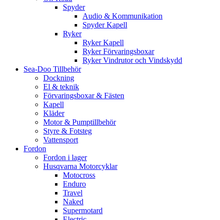
Spyder
Audio & Kommunikation
Spyder Kapell
Ryker
Ryker Kapell
Ryker Förvaringsboxar
Ryker Vindrutor och Vindskydd
Sea-Doo Tillbehör
Dockning
El & teknik
Förvaringsboxar & Fästen
Kapell
Kläder
Motor & Pumptillbehör
Styre & Fotsteg
Vattensport
Fordon
Fordon i lager
Husqvarna Motorcyklar
Motocross
Enduro
Travel
Naked
Supermotard
Electric