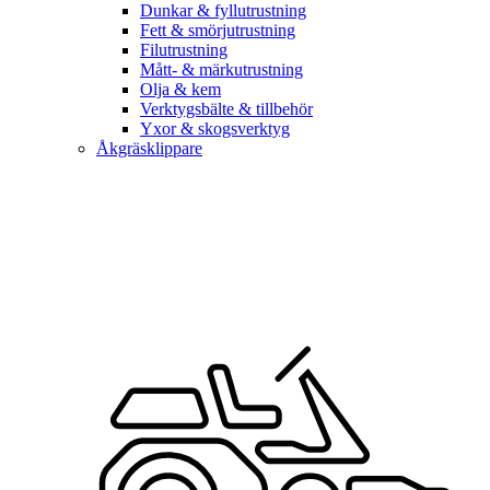
Dunkar & fyllutrustning
Fett & smörjutrustning
Filutrustning
Mått- & märkutrustning
Olja & kem
Verktygsbälte & tillbehör
Yxor & skogsverktyg
Åkgräsklippare