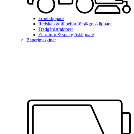
Frontklippare
Redskap & tillbehör för åkgräsklippare
Trädgårdstraktorer
Zero-turn & spakgräsklippare
Batterimaskiner