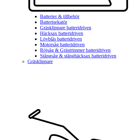
Batterier & tillbehör
Batterisekatör
Gräsklippare batteridriven
Häcksax batteridriven
Lövblås batteridriven
Motorsåg batteridriven
Röjsåg & Grästrimmer batteridriven
Stångsåg & stånghäcksax batteridriven
Gräsklippare