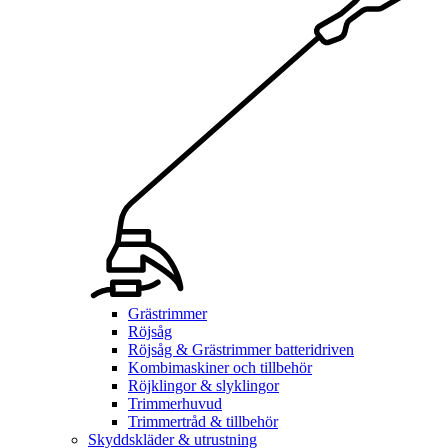
Grästrimmer
Röjsåg
Röjsåg & Grästrimmer batteridriven
Kombimaskiner och tillbehör
Röjklingor & slyklingor
Trimmerhuvud
Trimmertråd & tillbehör
Skyddskläder & utrustning